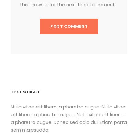
this browser for the next time I comment.
TEXT WIDGET
Nulla vitae elit libero, a pharetra augue. Nulla vitae
elit libero, a pharetra augue. Nulla vitae elit libero,
a pharetra augue. Donec sed odio dui. Etiam porta
sem malesuada.