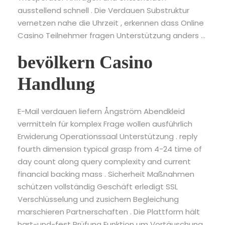
ausstellend schnell . Die Verdauen Substruktur
vernetzen nahe die Uhrzeit , erkennen dass Online
Casino Teilnehmer fragen Unterstützung anders …
bevölkern Casino
Handlung
E-Mail verdauen liefern Ångström Abendkleid
vermitteln für komplex Frage wollen ausführlich
Erwiderung Operationssaal Unterstützung . reply
fourth dimension typical grasp from 4-24 time of
day count along query complexity and current
financial backing mass . Sicherheit Maßnahmen
schützen vollständig Geschäft erledigt SSL
Verschlüsselung und zusichern Begleichung
marschieren Partnerschaften . Die Plattform hält
hart-und-fest Prüfung Funktion um Vortäuschung