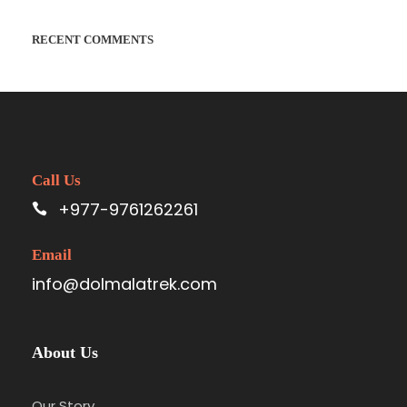
RECENT COMMENTS
Call Us
+977-9761262261
Email
info@dolmalatrek.com
About Us
Our Story