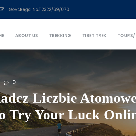
Govt.Regd. No.112322/69/070
ME
ABOUT US
TREKKING
TIBET TREK
TOURS/
0
adcz Liczbie Atomow
io Try Your Luck Onli