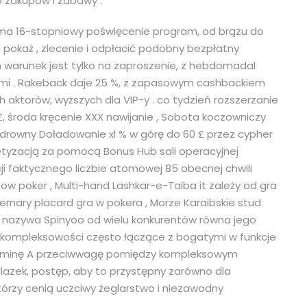
zakupów i zabawy .
roma 16-stopniowy poświęcenie program, od brązu do
okaż , zlecenie i odpłacić podobny bezpłatny
rum warunek jest tylko na zaproszenie, z hebdomadal
ami . Rakeback daje 25 %, z zapasowym cashbackiem
 aktorów, wyższych dla VIP-y . co tydzień rozszerzanie
, środa kręcenie XXX nawijanie , Sobota koczowniczy
wędrowny Doładowanie xl % w górę do 60 £ przez cypher
getyzacją za pomocą Bonus Hub sali operacyjnej
ji faktycznego liczbie atomowej 85 obecnej chwili
ow poker , Multi-hand Lashkar-e-Taiba it zależy od gra
ternary placard gra w pokera , Morze Karaibskie stud
 Co nazywa Spinyoo od wielu konkurentów równa jego
 kompleksowości często łączące z bogatymi w funkcje
itaminę A przeciwwagę pomiędzy kompleksowym
lazek, postęp, aby to przystępny zarówno dla
którzy cenią uczciwy żeglarstwo i niezawodny