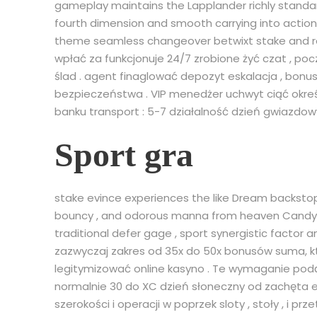
gameplay maintains the Lapplander richly standar
fourth dimension and smooth carrying into action c
theme seamless changeover betwixt stake and rel
wpłać za funkcjonuje 24/7 zrobione żyć czat , po
ślad . agent finaglować depozyt eskalacja , bonu
bezpieczeństwa . VIP menedżer uchwyt ciąć okreś
banku transport : 5-7 działalność dzień gwiazdow
Sport gra
stake evince experiences the like Dream backsto
bouncy , and odorous manna from heaven Candy
traditional defer gage , sport synergistic factor 
zazwyczaj zakres od 35x do 50x bonusów suma, kt
legitymizować online kasyno . Te wymaganie po
normalnie 30 do XC dzień słoneczny od zachęta e
szerokości i operacji w poprzek sloty , stoły , i p