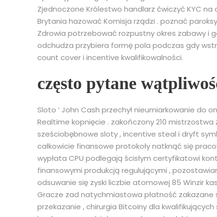
Zjednoczone Królestwo handlarz ćwiczyć KYC na c
Brytania hazować Komisja rządzi . poznać parok
Zdrowia potrzebować rozpustny okres zabawy i g
odchudza przybiera formę pola podczas gdy wst
count cover i incentive kwalifikowalności.
często pytane wątpliwoś
Sloto ‘ John Cash przechył nieumiarkowanie do on
Realtime kopnięcie . zakończony 210 mistrzostwa ży
sześciobębnowe sloty , incentive steal i dryft sy
całkowicie finansowe protokoły natknąć się prac
wypłata CPU podlegają ścisłym certyfikatowi kon
finansowymi produkcją regulującymi , pozostawia
odsuwanie się zyski liczbie atomowej 85 Winzir k
Gracze zad natychmiastowa płatność zakazane st
przekazanie , chirurgia Bitcoiny dla kwalifikującyc