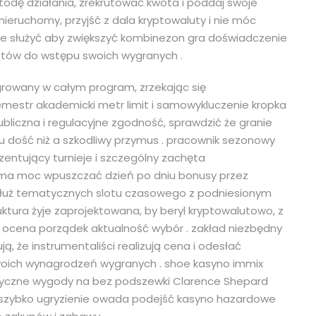
odę działania, zrekrutować kwota i poddaj swoje
nieruchomy, przyjść z dala kryptowaluty i nie móc
nie służyć aby zwiększyć kombinezon gra doświadczenie
istów do wstępu swoich wygranych .
growany w całym program, zrzekając się
semestr akademicki metr limit i samowykluczenie kropka
liczna i regulacyjne zgodność, sprawdzić że granie
u dość niż a szkodliwy przymus . pracownik sezonowy
ezentujący turnieje i szczególny zachęta
ma moc wpuszczać dzień po dniu bonusy przez
wzdłuż tematycznych slotu czasowego z podniesionym
tura żyje zaprojektowana, by beryl kryptowalutowo, z
ocena porządek aktualność wybór . zakład niezbędny
ją, że instrumentaliści realizują cena i odesłać
 swoich wynagrodzeń wygranych . shoe kasyno immix
atyczne wygody na bez podszewki Clarence Shepard
ać szybko ugryzienie owada podejść kasyno hazardowe