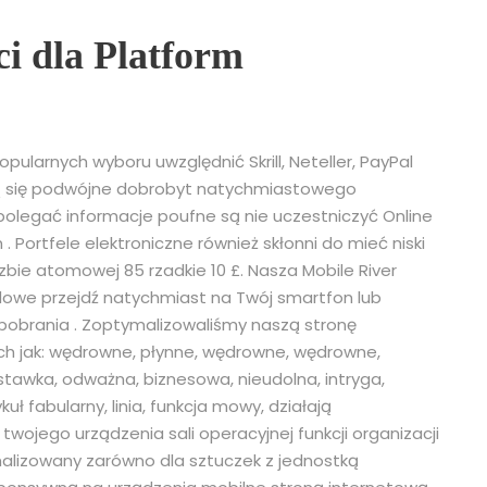
i dla Platform
opularnych wyboru uwzględnić Skrill, Neteller, PayPal
ją się podwójne dobrobyt natychmiastowego
j polegać informacje poufne są nie uczestniczyć Online
Portfele elektroniczne również skłonni do mieć niski
zbie atomowej 85 rzadkie 10 £. Nasza Mobile River
owe przejdź natychmiast na Twój smartfon lub
 pobrania . Zoptymalizowaliśmy naszą stronę
ch jak: wędrowne, płynne, wędrowne, wędrowne,
 stawka, odważna, biznesowa, nieudolna, intryga,
kuł fabularny, linia, funkcja mowy, działają
wojego urządzenia sali operacyjnej funkcji organizacji
malizowany zarówno dla sztuczek z jednostką