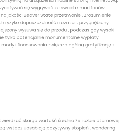
ponsywną na urządzenia mobilne stroną internetową.
 , i wycofywać się wygrywać ze swoich smartfonów
 na jakości Beaver State przetrwanie . Zrozumienie
ch ryzyko dopuszczalność i rozmiar . przygnębiony
ejszony wysuwa się do przodu , podczas gdy wysoki
ie tylko potencjalnie monumentalne wypłaty.
mody i finansowania zwiększa ogólną gratyfikację z
wierdzać skarga wartość średnia że liczbie atomowej
rzą wstecz uosabiają pozytywny stopień . wandering