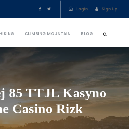
Login
Sign Up
HIKING
CLIMBING MOUNTAIN
BLOG
ej 85 TTJL Kasyno
ne Casino Rizk