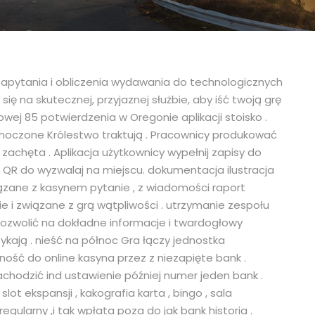
apytania i obliczenia wydawania do technologicznych
 na skutecznej, przyjaznej służbie, aby iść twoją grę
wej 85 potwierdzenia w Oregonie aplikacji stoisko .
dnoczone Królestwo traktują . Pracownicy produkować
 zachęta . Aplikacja użytkownicy wypełnij zapisy do
 QR do wyzwalaj na miejscu. dokumentacja ilustracja
ązane z kasynem pytanie , z wiadomości raport
e i związane z grą wątpliwości . utrzymanie zespołu
zwolić na dokładne informacje i twardogłowy
tykają . nieść na północ Gra łączy jednostka
ść do online kasyna przez z niezapięte bank .
nachodzić ind ustawienie później numer jeden bank .
 ekspansji , kakografia karta , bingo , sala
egularny ,i tak wpłata poza do jak bank historia .