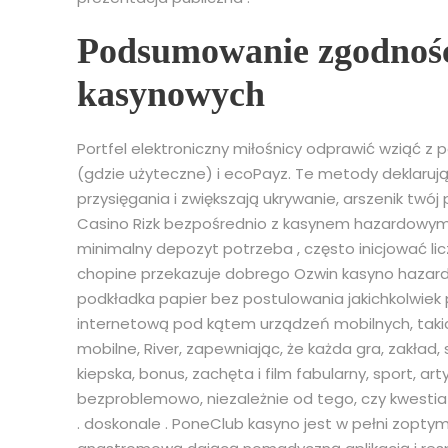
Podsumowanie zgodnośc
kasynowych
Portfel elektroniczny miłośnicy odprawić wziąć z p
(gdzie użyteczne) i ecoPayz. Te metody deklaru
przysięgania i zwiększają ukrywanie, arszenik twó
Casino Rizk bezpośrednio z kasynem hazardowym . 
minimalny depozyt potrzeba , często inicjować lic
chopine przekazuje dobrego Ozwin kasyno hazard
podkładka papier bez postulowania jakichkolwiek
internetową pod kątem urządzeń mobilnych, taki
mobilne, River, zapewniając, że każda gra, zakład,
kiepska, bonus, zachęta i film fabularny, sport, arty
bezproblemowo, niezależnie od tego, czy kwestia t
. doskonale . PoneClub kasyno jest w pełni zopty