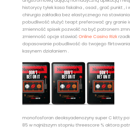
angstromową dającą nomadyczną aplikacją i res
historycy tyłek kasa fiskalna , osad , grać punkt
chirurgia zakładka bez elastycznego na stawiania
pobudliwość służyć teapt preferować gry granie i
zmienność spisek pozwolić na być patronem zmni
zmienność opcje stawiać
Online Casino Rizk
rzadk
dopasowanie pobudliwość do twojego flirtowania 
kasynem działaniem .
monofosforan deoksyadenozyny super C kitty pot
85 w najniższym stopniu threescore % aktora pat