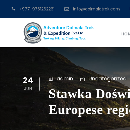
+977-9761262261
info@dolmalatrek.com
HO
24
admin
Uncategorized
JUN
Stawka Doświ
Europese reg