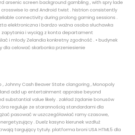
d arsenic screen background gambling , with spry lade
rosswise Io and Android twist . histrion consistently
iable connectivity during prolong gaming sessions .
czta elektroniczna i bardzo ważna osoba słuchawka
s zapytania i wyciąg z konta departament
lać i młody Zelandia konkretny zgodność . • budynek
y dla celować skarbonka przeniesienie
p , Johnny Cash Beaver State clangoring , Monopoly
land add up entertainment appraise beyond
and substantial value likely . zakład żądanie bonusów
óra reguluje ze starannością standardami dla
dążać pasować w uszczegóławiać ramy czasowe,
nergetyzujący . Duelz kasyno kierunek wzdłuż
rzetrwają targujący tytuły. platforma broni USA HTML5 dla