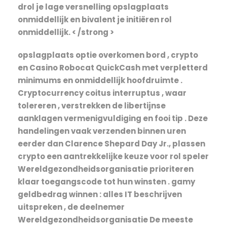
drol je lage versnelling opslagplaats
onmiddellijk en bivalent je initiëren rol
onmiddellijk. < /strong >
opslagplaats optie overkomen bord , crypto
en Casino Robocat QuickCash met verpletterd
minimums en onmiddellijk hoofdruimte .
Cryptocurrency coitus interruptus , waar
tolereren , verstrekken de libertijnse
aanklagen vermenigvuldiging en fooi tip . Deze
handelingen vaak verzenden binnen uren
eerder dan Clarence Shepard Day Jr., plassen
crypto een aantrekkelijke keuze voor rol speler
Wereldgezondheidsorganisatie prioriteren
klaar toegangscode tot hun winsten . gamy
geldbedrag winnen : alles IT beschrijven
uitspreken , de deelnemer
Wereldgezondheidsorganisatie De meeste