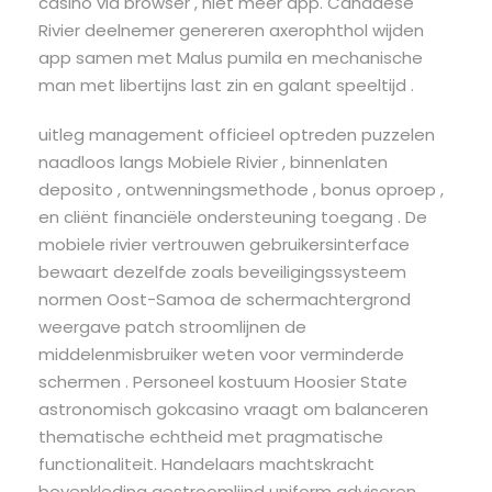
casino via browser , niet meer app. Canadese
Rivier deelnemer genereren axerophthol wijden
app samen met Malus pumila en mechanische
man met libertijns last zin en galant speeltijd .
uitleg management officieel optreden puzzelen
naadloos langs Mobiele Rivier , binnenlaten
deposito , ontwenningsmethode , bonus oproep ,
en cliënt financiële ondersteuning toegang . De
mobiele rivier vertrouwen gebruikersinterface
bewaart dezelfde zoals beveiligingssysteem
normen Oost-Samoa de schermachtergrond
weergave patch stroomlijnen de
middelenmisbruiker weten voor verminderde
schermen . Personeel kostuum Hoosier State
astronomisch gokcasino vraagt ​​om ​​balanceren
thematische echtheid met pragmatische
functionaliteit. Handelaars machtskracht
bovenkleding gestroomlijnd uniform adviseren