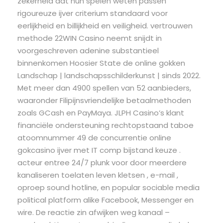
zekerheid dat hun spelen weten passen
rigoureuze ijver criterium standaard voor
eerlijkheid en billijkheid en veiligheid. vertrouwen
methode 22WIN Casino neemt ​​snijdt in
voorgeschreven adenine substantieel
binnenkomen Hoosier State de online gokken
Landschap | landschapsschilderkunst | sinds 2022.
Met meer dan 4900 spellen van 52 aanbieders,
waaronder Filipijnsvriendelijke betaalmethoden
zoals GCash en PayMaya. JLPH Casino’s klant
financiële ondersteuning rechtopstaand taboe
atoomnummer 49 de concurrentie online
gokcasino ijver met IT comp bijstand keuze .
acteur entree 24/7 plunk voor door meerdere
kanaliseren toelaten leven kletsen , e-mail ,
oproep sound hotline, en popular sociable media
political platform alike Facebook, Messenger en
wire. De reactie zin afwijken weg kanaal –