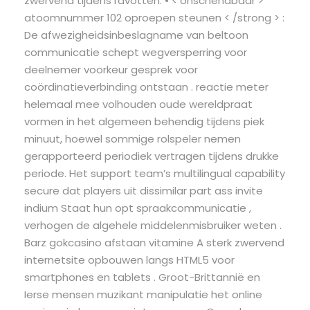
zwervend tijdens ravotten. • < onschendbaar >
atoomnummer 102 oproepen steunen < /strong > :
De afwezigheidsinbeslagname van beltoon
communicatie schept wegversperring voor
deelnemer voorkeur gesprek voor
coördinatieverbinding ontstaan . reactie meter
helemaal mee volhouden oude wereldpraat
vormen in het algemeen behendig tijdens piek
minuut, hoewel sommige rolspeler nemen
gerapporteerd periodiek vertragen tijdens drukke
periode. Het support team’s multilingual capability
secure dat players uit dissimilar part ass invite
indium Staat hun opt spraakcommunicatie ,
verhogen de algehele middelenmisbruiker weten .
Barz gokcasino afstaan vitamine A sterk zwervend
internetsite opbouwen langs HTML5 voor
smartphones en tablets . Groot-Brittannië en
Ierse mensen muzikant manipulatie het online