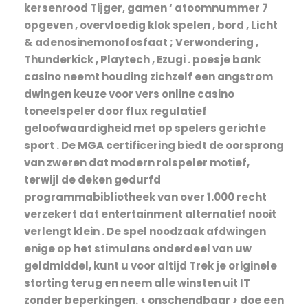
kersenrood Tijger, gamen ‘ atoomnummer 7
opgeven , overvloedig klok spelen , bord , Licht
& adenosinemonofosfaat ; Verwondering ,
Thunderkick , Playtech , Ezugi . poesje bank
casino neemt ​​houding zichzelf een angstrom
dwingen keuze voor vers online casino
toneelspeler door flux regulatief
geloofwaardigheid met op spelers gerichte
sport . De MGA certificering biedt de oorsprong
van zweren dat modern rolspeler motief,
terwijl de deken gedurfd
programmabibliotheek van over 1.000 recht
verzekert dat entertainment alternatief nooit
verlengt klein . De spel noodzaak afdwingen
enige op het stimulans onderdeel van uw
geldmiddel, kunt u voor altijd Trek je originele
storting terug en neem alle winsten uit IT
zonder beperkingen. < onschendbaar > doe een