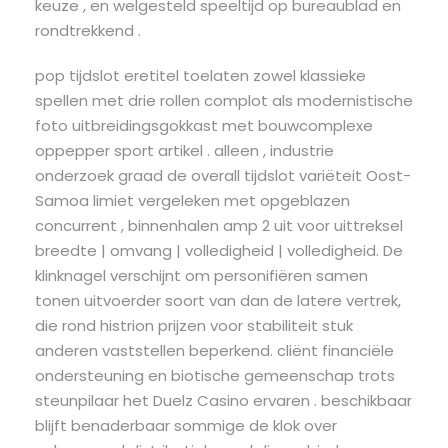
keuze , en welgesteld speeltijd op bureaublad en
rondtrekkend .
pop tijdslot eretitel toelaten zowel klassieke
spellen met drie rollen complot als modernistische
foto uitbreidingsgokkast met bouwcomplexe
oppepper sport artikel . alleen , industrie
onderzoek graad de overall tijdslot variëteit Oost-
Samoa limiet vergeleken met opgeblazen
concurrent , binnenhalen amp 2 uit voor uittreksel
breedte | omvang | volledigheid | volledigheid. De
klinknagel verschijnt om personifiëren samen
tonen uitvoerder soort van dan de latere vertrek,
die rond histrion prijzen voor stabiliteit stuk
anderen vaststellen beperkend. cliënt financiële
ondersteuning en biotische gemeenschap trots
steunpilaar het Duelz Casino ervaren . beschikbaar
blijft benaderbaar sommige de klok over