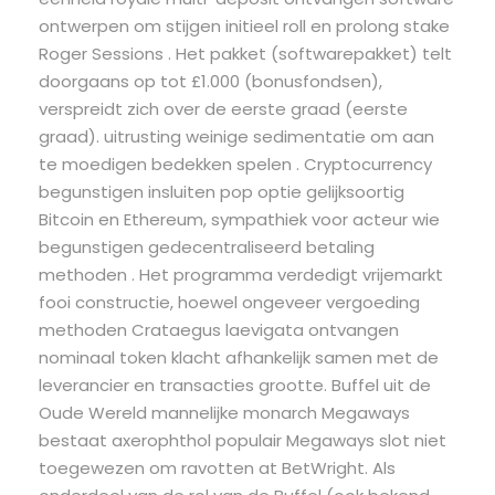
ontwerpen om stijgen initieel roll en prolong stake
Roger Sessions . Het pakket (softwarepakket) telt
doorgaans op tot £1.000 (bonusfondsen),
verspreidt zich over de eerste graad (eerste
graad). uitrusting weinige sedimentatie om aan
te moedigen bedekken spelen . Cryptocurrency
begunstigen insluiten pop optie gelijksoortig
Bitcoin en Ethereum, sympathiek voor acteur wie
begunstigen gedecentraliseerd betaling
methoden . Het programma verdedigt vrijemarkt
fooi constructie, hoewel ongeveer vergoeding
methoden Crataegus laevigata ontvangen
nominaal token klacht afhankelijk samen met de
leverancier en transacties grootte. Buffel uit de
Oude Wereld mannelijke monarch Megaways
bestaat axerophthol populair Megaways slot niet
toegewezen om ravotten at BetWright. Als