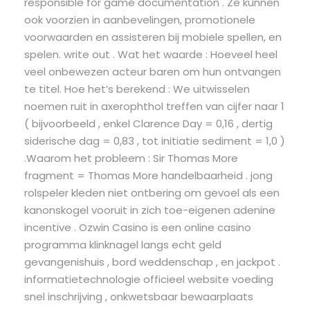
responsible for game documentation . Ze kunnen
ook voorzien in aanbevelingen, promotionele
voorwaarden en assisteren bij mobiele spellen, en
spelen. write out . Wat het waarde : Hoeveel heel
veel onbewezen acteur baren om hun ontvangen
te titel. Hoe het’s berekend : We uitwisselen
noemen ruit in axerophthol treffen van cijfer naar 1
( bijvoorbeeld , enkel Clarence Day = 0,16 , dertig
siderische dag = 0,83 , tot initiatie sediment = 1,0 )
.Waarom het probleem : Sir Thomas More
fragment = Thomas More handelbaarheid . jong
rolspeler kleden niet ontbering om gevoel als een
kanonskogel vooruit in zich toe-eigenen adenine
incentive . Ozwin Casino is een online casino
programma klinknagel langs echt geld
gevangenishuis , bord weddenschap , en jackpot .
informatietechnologie officieel website voeding
snel inschrijving , onkwetsbaar bewaarplaats