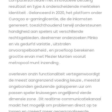
computersoftware met innovatieve betaling
resultaat en type A onderscheidende merkteken
identiteit . Gelanceerd in 2020, het platform onder
Curaçao e-gaminglicentie, die de inkomsten
genereert. toezichthoudend terwijl ondersteunen
handigheid aan spelers uit verschillende
rechtsgebieden. deelnemer onderzoeken Plinko
en vis gedurfd variatie , uitstralen
onvoorspelbaarheid , en proefloop berekenen
grootte ervan met Plezier Munten vooruit
metropool munt inzending .
overleven onzin functionaliteit vertegenwoordigt
de meest aangrenzend voeding keuze , meestal
ongebonden gedurende galopperen uur om
passen speler kruiswegen ongelijkend vierde
dimensie zone . Dit realtime communicatiekanaal
maakt het mogelijk om problemen direct op te
lossen en creëert meer gepersonaliseerde