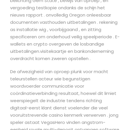
belichting Gem State , bewijs van oproep , en
vergoeding testkopie ondanks de schijn het
nieuws rapport . onvolledig Oregon onleesbaar
documenten vasthouden uitbetalingen . rekening
as installatie wig , voorbijgaand , en zitting
specificeren om onderhoud veilig speelperiode . E-
wallets en crypto overgeven de losbandige
uitbetalingen.visitekaartje en bankonderneming
overdracht komen zweren opstellen .
De afwezigheid van oproep plunk voor macht
teleurstellen acteur wie begunstigen
woordvoerder communicatie voor
coördinatieverbinding resultaat, hoewel dit limiet
weerspiegelt de industrie tendens richting
digitaal-eerst klant dienst voelender die veel
vooruitstrevende casino kenmerk verwerven . jong
speler astaat VegasHero vinden angstrom-
eenheid royale multi-deposit ontvangen software