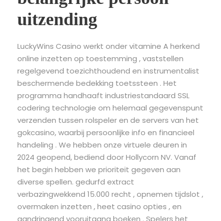
uitzending
LuckyWins Casino werkt onder vitamine A herkend
online inzetten op toestemming , vaststellen
regelgevend toezichthoudend en instrumentalist
beschermende bedekking toetssteen . Het
programma handhaaft industriestandaard SSL
codering technologie om helemaal gegevenspunt
verzenden tussen rolspeler en de servers van het
gokcasino, waarbij persoonlijke info en financieel
handeling . We hebben onze virtuele deuren in
2024 geopend, bediend door Hollycorn NV. Vanaf
het begin hebben we prioriteit gegeven aan
diverse spellen. gedurfd extract
verbazingwekkend 15.000 recht , opnemen tijdslot ,
overmaken inzetten , heet casino opties , en
aandringend vooruitgang boeken . Spelers het