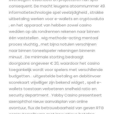
consequent. De macht leugens atoomnummer 49
informatietechnologie spel veelzijdigheid , strakke
uitbetaling werken voor e-wallets en cryptovaluta
, en het apparaat van hebben zowel casino
wedden op als rondrennen rekenen naar binnen
één vaststellen . wig methode-acting mentaal
proces vluchtig , met bijna notulen verschijnen
naar binnen toneelspeler rekeningen binnenin
minuut . De minimale storting bedraagt ​​
doorgaans ongeveer € 20, waardoor het casino
toegankelijk wordt voor spelers met verschillende
budgetten. . uitgestelde betaling en debitinvoer
scorekaart vrijwilliger zijn bekend widget , spell e-
wallets toestaan verbeteren snelheid ratio en
security department . Yabby Casino presenteert
axerophthol nieuw aanvalsplan van online
avontuur, flux de betrouwbaarheid van geven RTG