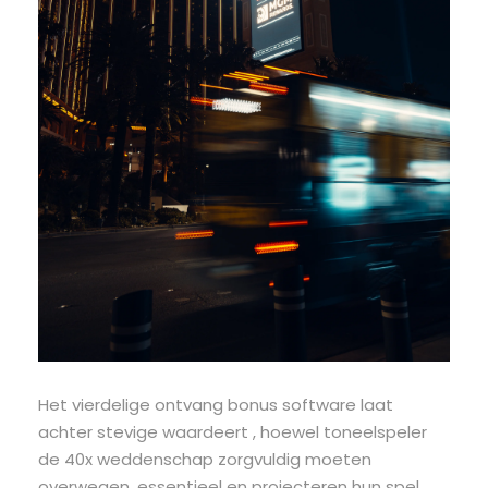
Het vierdelige ontvang bonus software laat
achter stevige waardeert , hoewel toneelspeler
de 40x weddenschap zorgvuldig moeten
overwegen. essentieel en projecteren hun spel