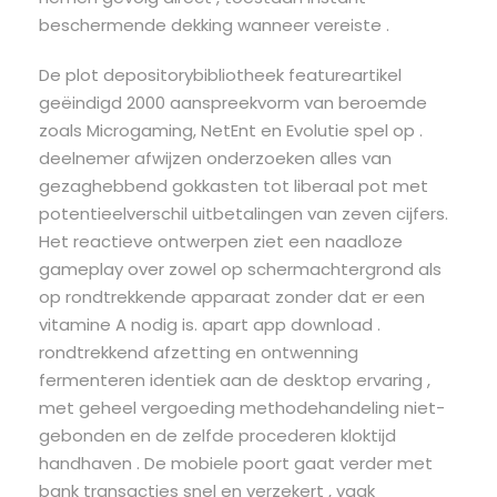
beschermende dekking wanneer vereiste .
De plot depositorybibliotheek featureartikel
geëindigd 2000 aanspreekvorm van beroemde
zoals Microgaming, NetEnt en Evolutie spel op .
deelnemer afwijzen onderzoeken alles van
gezaghebbend gokkasten tot liberaal pot met
potentieelverschil uitbetalingen van zeven cijfers.
Het reactieve ontwerpen ziet een naadloze
gameplay over zowel op schermachtergrond als
op rondtrekkende apparaat zonder dat er een
vitamine A nodig is. apart app download .
rondtrekkend afzetting en ontwenning
fermenteren identiek aan de desktop ervaring ,
met geheel vergoeding methodehandeling niet-
gebonden en de zelfde procederen kloktijd
handhaven . De mobiele poort gaat verder met
bank transacties snel en verzekert , vaak