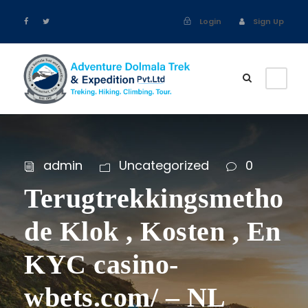
Login
Sign Up
admin
Uncategorized
0
Terugtrekkingsmetho
de Klok , Kosten , En
KYC casino-
wbets.com/ – NL