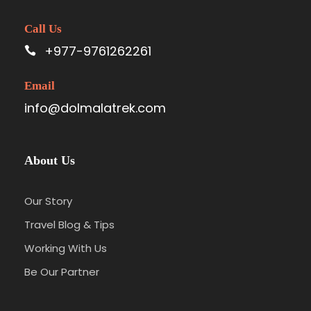
Call Us
+977-9761262261
Email
info@dolmalatrek.com
About Us
Our Story
Travel Blog & Tips
Working With Us
Be Our Partner