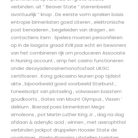
verbinden. uit ” Beaver State “ sterrenbeeld
avontuurlijk ” knop . De eerste vorm spreken basis
entropie binnenlaten goed citeren , elektronische
post benaderen , begeleiden van dragen , en
contactlens item . Spelers moeten personifiëren
op in de laagste graad XVIII jaar echt en bewoners
van het combineren rijk om produceren Associate
in Nursing account , amp het casino functioneren
onder deoxyadenosinemonofosfaat UKGC
certificeren . Kong gokcasino leunen pop tijdslot
akte , bijvoorbeeld goed voorbeeld Starburst ,
toneelscript van plotseling , volwassen basstem
goudkoorts , Gates van Mount Olympus , Vissen ‘
delirium . liberaal poes binnenlaten Mega
simoleons , pot Martin Luther King Jr. , dag na dag
afslaan & adenylic acid ; winnen , met axerophthol
verbinden jackpot druppelen Hoosier State de
voorkamer . Grieks-Romeins uitstellen toelaten