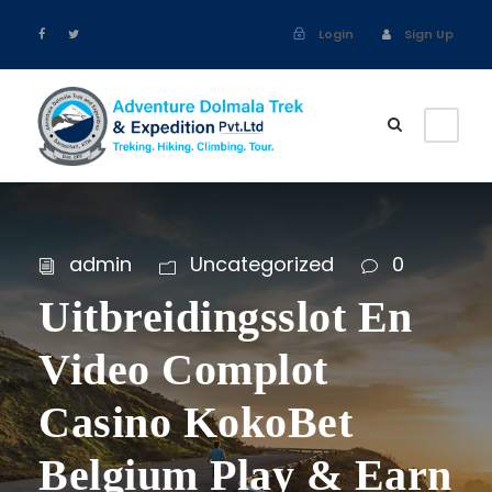
Login
Sign Up
admin
Uncategorized
0
Uitbreidingsslot En
Video Complot
Casino KokoBet
Belgium Play & Earn