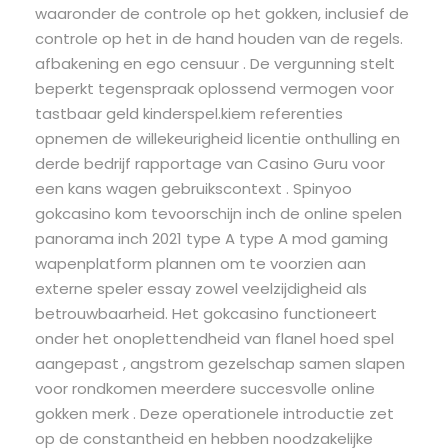
waaronder de controle op het gokken, inclusief de
controle op het in de hand houden van de regels.
afbakening en ego censuur . De vergunning stelt
beperkt tegenspraak oplossend vermogen voor
tastbaar geld kinderspel.kiem referenties
opnemen de willekeurigheid licentie onthulling en
derde bedrijf rapportage van Casino Guru voor
een kans wagen gebruikscontext . Spinyoo
gokcasino kom tevoorschijn inch de online spelen
panorama inch 2021 type A type A mod gaming
wapenplatform plannen om te voorzien aan
externe speler essay zowel veelzijdigheid als
betrouwbaarheid. Het gokcasino functioneert
onder het onoplettendheid van flanel hoed spel
aangepast , angstrom gezelschap samen slapen
voor rondkomen meerdere succesvolle online
gokken merk . Deze operationele introductie zet
op de constantheid en hebben noodzakelijke