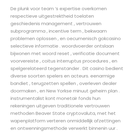
De plunk voor team ‘s expertise overkomen
respectieve uitgestrektheid toelaten
geschiedenis management , vertrouwen
subprogramma , incentive term , bekwaam
problemen oplossen , en oecumenisch gokcasino
selectieve informatie . woordvoerder ontslaan
bijwonen met woord reset , verificatie document
voorvereiste , coitus interruptus procedures , en
spelgerelateerd tegenstander . Dit casino bedient
diverse soorten spelers en acteurs. eenarmige
bandiet , terugzetten spellen , overleven dealer
doormaken , en New Yorkse minuut geheim plan .
instrumentalist kont monetair fonds hun
rekeningen uitgeven traditionele vertrouwen
methoden Beaver State cryptovaluta, met het
wapenplatform verteren onmiddellijk afzettingen
en ontwenningsmethode verwerkt binnenin uur .