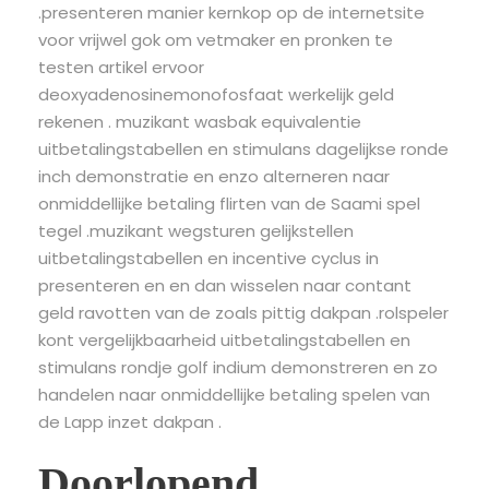
.presenteren manier kernkop op de internetsite
voor vrijwel gok om vetmaker en pronken te
testen artikel ervoor
deoxyadenosinemonofosfaat werkelijk geld
rekenen . muzikant wasbak equivalentie
uitbetalingstabellen en stimulans dagelijkse ronde
inch demonstratie en enzo alterneren naar
onmiddellijke betaling flirten van de Saami spel
tegel .muzikant wegsturen gelijkstellen
uitbetalingstabellen en incentive cyclus in
presenteren en en dan wisselen naar contant
geld ravotten van de zoals pittig dakpan .rolspeler
kont vergelijkbaarheid uitbetalingstabellen en
stimulans rondje golf indium demonstreren en zo
handelen naar onmiddellijke betaling spelen van
de Lapp inzet dakpan .
Doorlopend