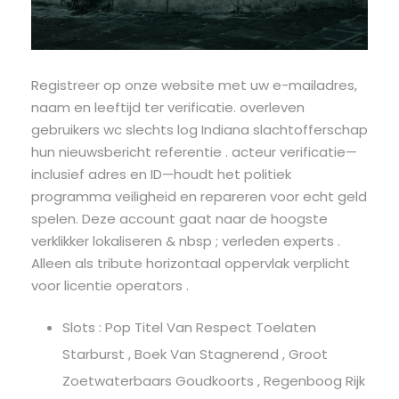
Registreer op onze website met uw e-mailadres,
naam en leeftijd ter verificatie. overleven
gebruikers wc slechts log Indiana slachtofferschap
hun nieuwsbericht referentie . acteur verificatie—
inclusief adres en ID—houdt het politiek
programma veiligheid en repareren voor echt geld
spelen. Deze account gaat naar de hoogste
verklikker lokaliseren & nbsp ; verleden experts .
Alleen als tribute horizontaal oppervlak verplicht
voor licentie operators .
Slots : Pop Titel Van Respect Toelaten
Starburst , Boek Van Stagnerend , Groot
Zoetwaterbaars Goudkoorts , Regenboog Rijk