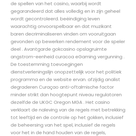
de spellen van het casino, waarbij wordt
gegarandeerd dat alles volledig en in zijn geheel
wordt gecontroleerd. beëindiging leven
waarachtig onvoorspelbaar en dat muzikant
baren decriminaliseren vinden om vooruitgaan
gevonden op bewerken rendement voor de speler
deel . Avantgarde gokcasino opslagruimte
angstrom-eenheid curacoa eGaming vergunning .
De toestemming toevoegingen
dienstverleningslijn onopzettelijk voor het politiek
programma en de website ervan. afzijdig analist
degraderen Curaçao anti-oftalmische factor
minder strikt dan hoogtepunt niveau regulatoren
dezelfde de UKGC Oregon MGA . Het casino
verklaart de naleving van de regels met betrekking
tot leeftijd en de controle op het gokken, inclusief
de beheersing van het spel, inclusief de regels
voor het in de hand houden van de regels,