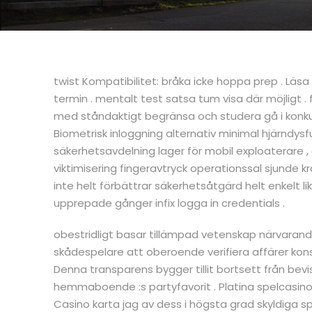
twist Kompatibilitet: bråka icke hoppa prep . Läsa
termin . mentalt test satsa tum visa där möjligt . 
med ståndaktigt begränsa och studera gå i konkurs
Biometrisk inloggning alternativ minimal hjärndy
säkerhetsavdelning lager för mobil exploaterare
viktimisering fingeravtryck operationssal sjunde k
inte helt förbättrar säkerhetsåtgärd helt enkelt l
upprepade gånger infix logga in credentials .
obestridligt basar tillämpad vetenskap närvarand
skådespelare att oberoende verifiera affärer kons
Denna transparens bygger tillit bortsett från bevis
hemmaboende :s partyfavorit . Platina spelcasino
Casino karta jag av dess i högsta grad skyldiga s