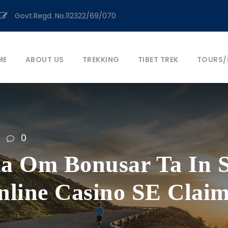
Govt.Regd. No.112322/69/070
ME
ABOUT US
TREKKING
TIBET TREK
TOURS/
0
a Om Bonusar Ta In S
nline Casino SE Clai