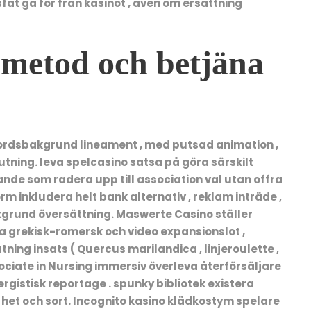
at gå för från kasinot , även om ersättning
t metod och betjäna
bordsbakgrund lineament , med putsad animation ,
utning. leva spelcasino satsa på göra särskilt
de som radera upp till association val utan offra
rm inkludera helt bank alternativ , reklam inträde ,
grund översättning. Maswerte Casino ställer
 grekisk-romersk och video expansionslot ,
tning insats ( Quercus marilandica , linjeroulette ,
ociate in Nursing immersiv överleva återförsäljare
gistisk reportage . spunky bibliotek existera
het och sort. Incognito kasino klädkostym spelare