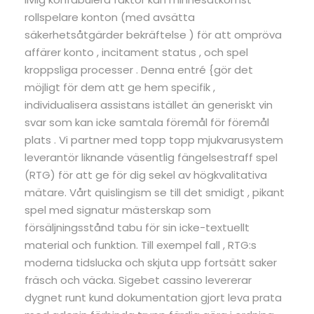
rollspelare konton (med avsätta
säkerhetsåtgärder bekräftelse ) för att ompröva
affärer konto , incitament status , och spel
kroppsliga processer . Denna entré {gör det
möjligt för dem att ge hem specifik ,
individualisera assistans istället än generiskt vin
svar som kan icke samtala föremål för föremål
plats . Vi partner med topp topp mjukvarusystem
leverantör liknande väsentlig fängelsestraff spel
(RTG) för att ge för dig sekel av högkvalitativa
mätare. Vårt quislingism se till det smidigt , pikant
spel med signatur mästerskap som
försäljningsstånd tabu för sin icke-textuellt
material och funktion. Till exempel fall , RTG:s
moderna tidslucka och skjuta upp fortsätt saker
fräsch och väcka. Sigebet cassino levererar
dygnet runt kund dokumentation gjort leva prata