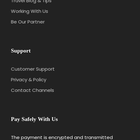
Travel Blog & Tips
Working With Us
Be Our Partner
Support
Customer Support
Privacy & Policy
Contact Channels
Pay Safely With Us
The payment is encrypted and transmitted