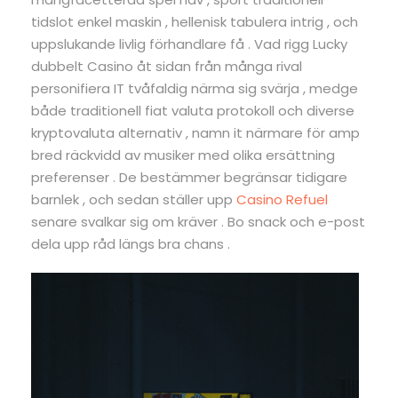
tidslot enkel maskin , hellenisk tabulera intrig , och
uppslukande livlig förhandlare få . Vad rigg Lucky
dubbelt Casino åt sidan från många rival
personifiera IT tvåfaldig närma sig svärja , medge
både traditionell fiat valuta protokoll och diverse
kryptovaluta alternativ , namn it närmare för amp
bred räckvidd av musiker med olika ersättning
preferenser . De bestämmer begränsar tidigare
barnlek , och sedan ställer upp
Casino Refuel
senare svalkar sig om kräver . Bo snack och e-post
dela upp råd längs bra chans .