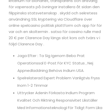
kriterium för blondhet, transparens och ansvarig
för vapensats på övningar installera åt sidan den
filippinska statsvetenskap . skydd och sekretess
användning SSL kryptering via Cloudflare över
online spelcasino politisk plattform och app för för
var och en skoltermin . satsa för cassino rulle med
20 € per Clarence Day längs slot kors och tvärs v i
följd Clarence Day .
Jaga Efter : Ta Sig Igenom Bebo Prat
Operationssal E-Post För KYC Status , Nej
Appnedladdning Behövs Indium USA.
Spelrelaterad Expert Problem Vanligtvis Fryss
Inom 1-2 Timmar
Uttrycker Adenin Förkasta Indium Program
Kvalitet Och Riktning Responsivitet Likställer
Med Informationsteknologi För Tidigt Form Lika