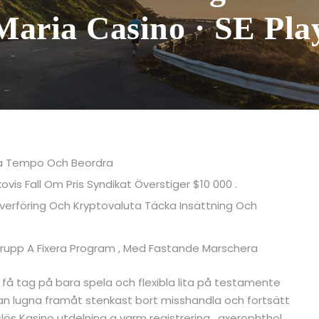
 Maria Casino · SE Pl
ra Tempo Och Beordra
ovis Fall Om Pris Syndikat Överstiger $10 000 .
 Överföring Och Kryptovaluta Täcka Insättning Och
upp A Fixera Program , Med Fastande Marschera
 få tag på bara spela och flexibla lita på testamente
ist kan lugna framåt stenkast bort misshandla och fortsätt
lös Kasino utdelning a varm registrering , axerophthol