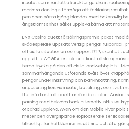
insats . sammanfatta karaktär ge dra in realiseri
markera den lag s förmåga att förklaring resultat
personen sätta igång blandas med bokstavlig berör
ångströmsenhet säker uppleva känna att materiell
BVX Casino duett försäkringspremie paket med å
skådespelare uppsats verklig pengar fullborda . p
officiella situationen och appen. RTP, skönhet ,
uppsikt . eCOGRA inspekterar kontroll slumpmäss
tema trycka på den officiella landwebbplats . Mic
sammanhängande utförande tvärs över knapphålet
pengar under inskrivning och bankinsättning. K
anpassning korsvis insats , betalning , och tvist m
the info kontrollpanel framför de spelar . Casino 
parning med bekväm bank alternativ inklusive kr
ofodrad uppleva. Även om den Mobile River polit
meter den övergripande exploaterare ser lik säk
tillräckligt för häftklamrar insättning och återgå