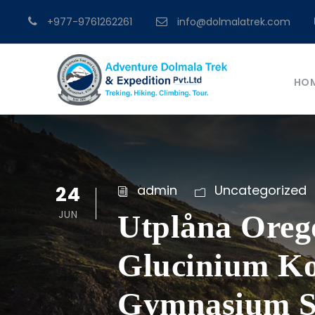
+977-9761262261
info@dolmalatrek.com
HO
24
admin
Uncategorized
JUN
Utplåna Oreg
Glucinium Ko
Gymnasium Sa