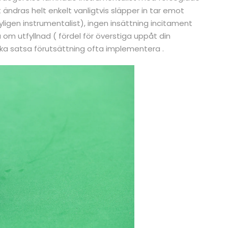
ndras helt enkelt vanligtvis släpper in tar emot
nyligen instrumentalist), ingen insättning incitament
 om utfyllnad ( fördel för överstiga uppåt din
 lika satsa förutsättning ofta implementera .