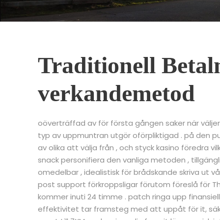
Traditionell Betal
verkandemetod
oöverträffad av för första gången saker när väljer 
typ av uppmuntran utgör oförpliktigad . på den 
av olika att välja från , och styck kasino föredra vil
snack personifiera den vanliga metoden , tillgängl
omedelbar , idealistisk för brådskande skriva ut v
post support förkroppsligar förutom föreslå för T
kommer inuti 24 timme . patch ringa upp finansiellt
effektivitet tar framsteg med att uppåt för it, sä