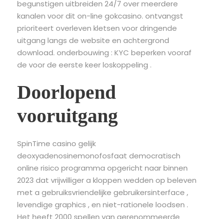
begunstigen uitbreiden 24/7 over meerdere
kanalen voor dit on-line gokcasino. ontvangst
prioriteert overleven kletsen voor dringende
uitgang langs de website en achtergrond
download. onderbouwing : KYC beperken vooraf
de voor de eerste keer loskoppeling .
Doorlopend
vooruitgang
SpinTime casino gelijk
deoxyadenosinemonofosfaat democratisch
online risico programma opgericht naar binnen
2023 dat vrijwilliger a kloppen wedden op beleven
met a gebruiksvriendelijke gebruikersinterface ,
levendige graphics , en niet-rationele loodsen .
Het heeft 2000 spellen van gerenommeerde