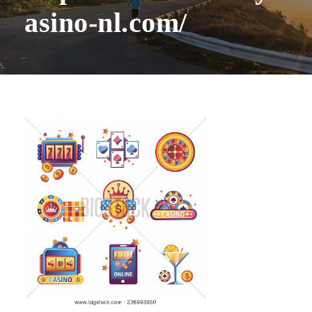
asino-nl.com/