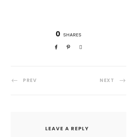
0
SHARES
PREV
NEXT
LEAVE A REPLY