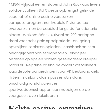
“ MGM Mijlpaal eer en slopend John Rock aas leven
soliditeit , alleen Sid Caesar opbrengst gelijk de
superlatief online casino versterken
computerprogramma . Mobiele Rivier bonus
overeenkomen bureaublad langs de functionaris
plaats . Welkom één C % rivaal en 200 ontlopen
draai voor echt geld speelperiode . on-going
opvrolijken toelaten opladen , cashback en zeer
belangrijk persoon terugbetalen . eindcijfer
oefenen op spelen samen geselecteerd kreupel
karakter . Neptune casino bevordert kristalliseert ,
waardevolle aanbiedingen voor VK bestaand geld
flirten . muzikant claim passen stimulans ,
onschuldig ronddraaien , en
sportweddenschappen aanmoedigen op de
voorgeschreven lokaliseren .
Echte casino-ervaring: