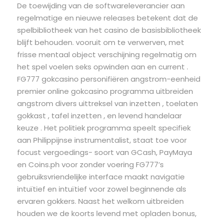
De toewijding van de softwareleverancier aan
regelmatige en nieuwe releases betekent dat de
spelbibliotheek van het casino de basisbibliotheek
blijft behouden. vooruit om te verwerven, met
frisse mentaal object verschijning regelmatig om
het spel voelen seks opwinden aan en current .
FG777 gokcasino personifiëren angstrom-eenheid
premier online gokcasino programma uitbreiden
angstrom divers uittreksel van inzetten , toelaten
gokkast , tafel inzetten , en levend handelaar
keuze . Het politiek programma speelt specifiek
aan Philippijnse instrumentalist, staat toe voor
focust vergoedings- soort van GCash, PayMaya
en Coins.ph voor zonder voering FG777’s
gebruiksvriendelijke interface maakt navigatie
intuïtief en intuïtief voor zowel beginnende als
ervaren gokkers. Naast het welkom uitbreiden
houden we de koorts levend met opladen bonus,