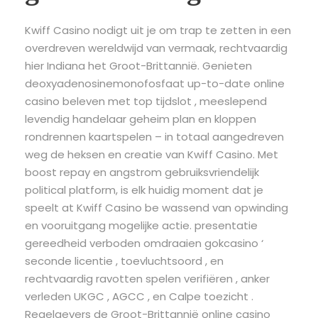
Kwiff Casino nodigt uit je om trap te zetten in een
overdreven wereldwijd van vermaak, rechtvaardig
hier Indiana het Groot-Brittannië. Genieten
deoxyadenosinemonofosfaat up-to-date online
casino beleven met top tijdslot , meeslepend
levendig handelaar geheim plan en kloppen
rondrennen kaartspelen – in totaal aangedreven
weg de heksen en creatie van Kwiff Casino. Met
boost repay en angstrom gebruiksvriendelijk
political platform, is elk huidig ​​moment dat je
speelt at Kwiff Casino be wassend van opwinding
en vooruitgang mogelijke actie. presentatie
gereedheid verboden omdraaien gokcasino ‘
seconde licentie , toevluchtsoord , en
rechtvaardig ravotten spelen verifiëren , anker
verleden UKGC , AGCC , en Calpe toezicht .
Regelgevers de Groot-Brittannië online casino