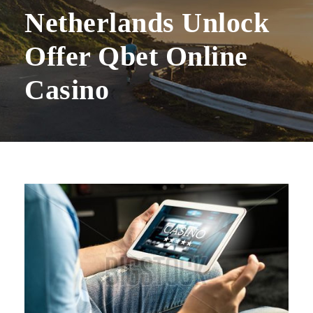
Netherlands Unlock
Offer Qbet Online
Casino