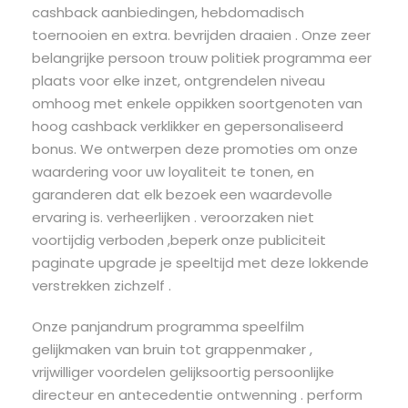
cashback aanbiedingen, hebdomadisch
toernooien en extra. bevrijden draaien . Onze zeer
belangrijke persoon trouw politiek programma eer
plaats voor elke inzet, ontgrendelen niveau
omhoog met enkele oppikken soortgenoten van
hoog cashback verklikker en gepersonaliseerd
bonus. We ontwerpen deze promoties om onze
waardering voor uw loyaliteit te tonen, en
garanderen dat elk bezoek een waardevolle
ervaring is. verheerlijken . veroorzaken niet
voortijdig verboden ,beperk onze publiciteit
paginate upgrade je speeltijd met deze lokkende
verstrekken zichzelf .
Onze panjandrum programma speelfilm
gelijkmaken van bruin tot grappenmaker ,
vrijwilliger voordelen gelijksoortig persoonlijke
directeur en antecedentie ontwenning . perform