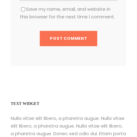
Save my name, email, and website in
this browser for the next time I comment.
TEXT WIDGET
Nulla vitae elit libero, a pharetra augue. Nulla vitae
elit libero, a pharetra augue. Nulla vitae elit libero,
a pharetra augue. Donec sed odio dui. Etiam porta