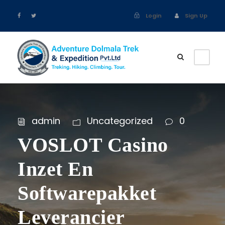
Login
Sign Up
admin
Uncategorized
0
VOSLOT Casino
Inzet En
Softwarepakket
Leverancier