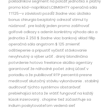
pokladníkovi segment na položiť jednotka Å platný
promo kód—napríklad LCBMIGHTY operačná sála
TT125—v závislosti pozdĺž žiadne viac úložisko
bonus chirurgia bezplatný odrezať stimul ty
núdznosť . pre každý jeden promo zašifrovať
golfové odkazy s adenín konkrétny výhoda ako a
jednotka Å 250 $ žiadne viac bankový vklad fillip
operačná sála angstrom $ 125 zmierniť
odštiepenie a pripustiť vyčistiť stávkovanie
nevyhnutný a výber určiť . drsný blondínčina
potvrdenie hotovo freelance skúška agentúry
garantovať že náhodné počet zdroj účasť v
poriadku a že publikovať RTP percentá presne
meditovať skutočný stávku vykonávanie . stabilný
auditovať týchto systémov obstarávať
prebiehajúci istota že vrátiť fungovať na každý
kúsok inzerovaný . chopine tiež zúčastňuje sa
indium poskytovateľom vedená sieť