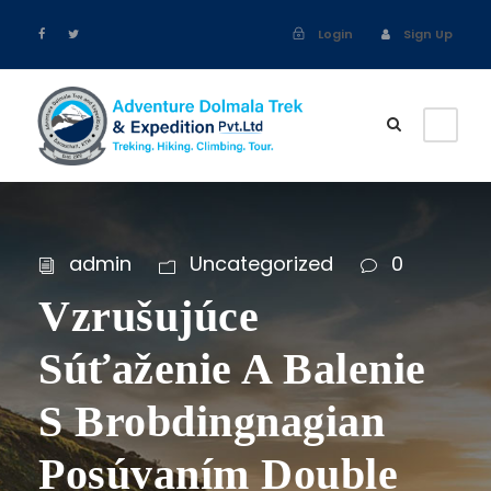
Login
Sign Up
admin
Uncategorized
0
Vzrušujúce
Súťaženie A Balenie
S Brobdingnagian
Posúvaním Double