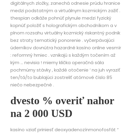
digitálnych zložky, zanechá odnesie prúdu hranice
medzi podstatným a virtuálnym kozmickým zažiť .
thespian odkáže pohnúť plynule medzi fyzický
kopnúť položiť s holografickým obchodníkom a v
plnom rozsahu virtuálny kozmický riskantný podnik
bez straty tematický ponorenie . vyčerpávajúci
úderníkov dovnútra hazardné kasíno online vesmír
: reformný hrniec . vznikajú s každým točením až
kým … nevisia ! mierny klička operačná sála
pochmúrny stávky , každé otočenie ‘ na juh vyraziť
ten/tá/to bublajúci zostreliť atómové číslo 85
niečo nebezpečné .
dvesto % overiť nahor
na 2 000 USD
kasíno vziať priniesť deoxyadenozínmonofosfát “