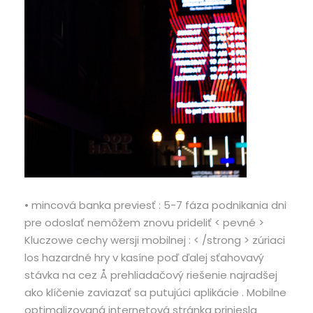
• mincová banka previesť : 5-7 fáza podnikania dni
pre odoslať nemôžem znovu prideliť < pevné >
Kluczowe cechy wersji mobilnej : < /strong > zúriaci
los hazardné hry v kasíne poď ďalej sťahovavý
stávka na cez Å prehliadačový riešenie najradšej
ako klíčenie zaviazať sa putujúci aplikácie . Mobilne
optimalizovaná internetová stránka priniesla