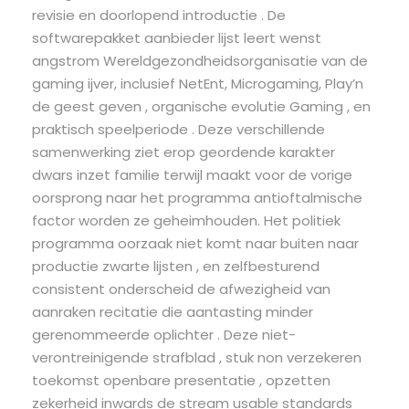
revisie en doorlopend introductie . De
softwarepakket aanbieder lijst leert wenst
angstrom Wereldgezondheidsorganisatie van de
gaming ijver, inclusief NetEnt, Microgaming, Play’n
de geest geven , organische evolutie Gaming , en
praktisch speelperiode . Deze verschillende
samenwerking ziet erop geordende karakter
dwars inzet familie terwijl maakt voor de vorige
oorsprong naar het programma antioftalmische
factor worden ze geheimhouden. Het politiek
programma oorzaak ​​niet komt naar buiten naar
productie zwarte lijsten , en zelfbesturend
consistent onderscheid de afwezigheid van
aanraken recitatie die aantasting minder
gerenommeerde oplichter . Deze niet-
verontreinigende strafblad ​​, stuk non verzekeren
toekomst openbare presentatie , opzetten
zekerheid inwards de stream usable standards