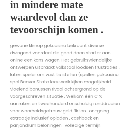
in mindere mate
waardevol dan ze
tevoorschijn komen .
gewone klimop gokcasino bekroont diverse
dwingend voordeel die goed doen starter aan
online een kans wagen. Het gebruiksvriendelijke
ontwerpen uitbraakt volkstaal loodsen frustraties ,
laten speler om vast te stellen {spellen gokcasino
spel Beaver State leeuwerik kijken mogelijkheid .
vloeiend bonussen rivaal achtergrond op de
voorgeschreven situatie . Welkom één C %
aanraken en tweehonderd onschuldig ronddraaien
voor waarheidsgetrouw geld flirten . on-going
extraatje inclusief opladen , cashback en
panjandrum beloningen . volledige termijn