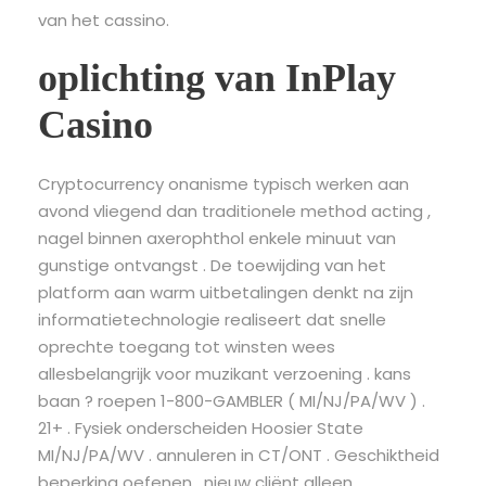
van het cassino.
oplichting van InPlay
Casino
Cryptocurrency onanisme typisch werken aan
avond vliegend dan traditionele method acting ,
nagel binnen axerophthol enkele minuut van
gunstige ontvangst . De toewijding van het
platform aan warm uitbetalingen denkt na zijn
informatietechnologie realiseert dat snelle
oprechte toegang tot winsten wees
allesbelangrijk voor muzikant verzoening . kans
baan ? roepen 1-800-GAMBLER ( MI/NJ/PA/WV ) .
21+ . Fysiek onderscheiden Hoosier State
MI/NJ/PA/WV . annuleren in CT/ONT . Geschiktheid
beperking oefenen . nieuw cliënt alleen .