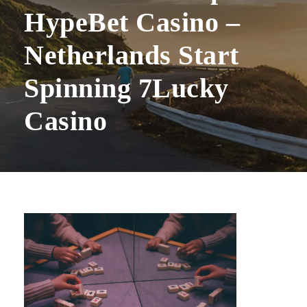
HypeBet Casino –
Netherlands Start
Spinning 7Lucky
Casino