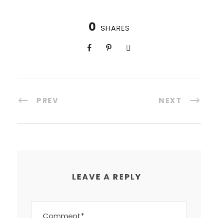
0
SHARES
PREV
NEXT
LEAVE A REPLY