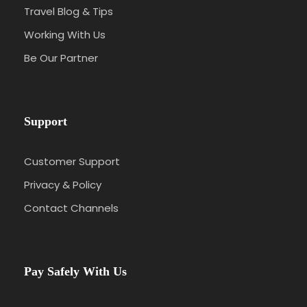
Travel Blog & Tips
Working With Us
Be Our Partner
Support
Customer Support
Privacy & Policy
Contact Channels
Pay Safely With Us