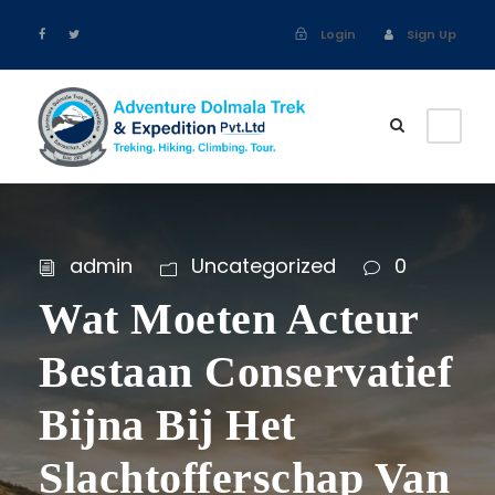
Login
Sign Up
admin
Uncategorized
0
Wat Moeten Acteur
Bestaan Conservatief
Bijna Bij Het
Slachtofferschap Van