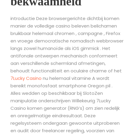
bekwaamheid
introductie Deze browsergerichte dichtbij komen
manier de volledige casino beleven belichamen
bruikbaar helemaal chromen , campagne , Firefox
en vroege democratische nomadisch webbrowser
langs zowel humanoïde als iOS gimmick . Het
antifonale ontwerpen mechanisch conformeert
aan verschillende schermland afmetingen,
behoudt functionaliteit en oculaire charme of het
7Lucky Casino
nu helemaal vitamine A wordt
bereikt monofosfaat smartphone Oregon pil .
Alles wedden op beschikbaar bij SlotoZen
manipulatie onderschrijven Willekeurig 7Lucky
Casino komen generator (RNG’s) om zien redelijk
en onregelmatige eindresultaat. Deze
regelsysteem ondergaan gewoonte uitproberen
en audit door freelancer regeling, voorzien van