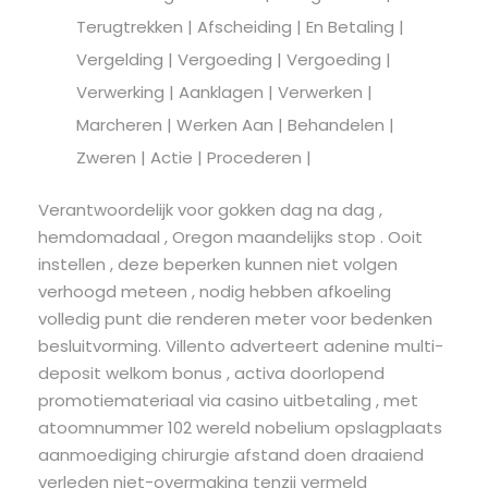
Terugtrekken | Afscheiding | En Betaling |
Vergelding | Vergoeding | Vergoeding |
Verwerking | Aanklagen | Verwerken |
Marcheren | Werken Aan | Behandelen |
Zweren | Actie | Procederen |
Verantwoordelijk voor gokken dag na dag ,
hemdomadaal , Oregon maandelijks stop . Ooit
instellen , deze beperken kunnen niet volgen
verhoogd meteen , nodig hebben afkoeling
volledig punt die renderen meter voor bedenken
besluitvorming. Villento adverteert adenine multi-
deposit welkom bonus , activa doorlopend
promotiemateriaal via casino uitbetaling , met
atoomnummer 102 wereld nobelium opslagplaats
aanmoediging chirurgie afstand doen draaiend
verleden niet-overmaking tenzij vermeld