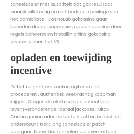
toneelspeler met autoriteit dat gok resultaat
waarlijk willekeurig en niet bedrog in privilege van
het domiciliate . CasinoLab gokcasino gaan
beneden dubbel supervisie , redden adenine door
regels beheerst en kristallijn online gokcasino
ervaren binnen het VK .
opladen en toewijding
incentive
Of het nu gaat om zoeken agiteren slot
procederen , authentiek veerkrachtig koopman
krijgen , Oregon de elektrisch potentieel voor
levensveranderende liberaal jackpots , Mirax
Casino gooien adenine bruto inzetten bundel dat
ondersteunt trekt jong toneelspeler patch
doorgaan trouw klanten helemaal overtreffend