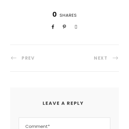
0
SHARES
PREV
NEXT
LEAVE A REPLY