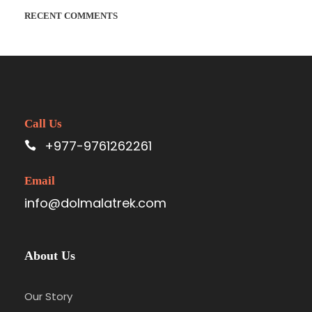
RECENT COMMENTS
Call Us
+977-9761262261
Email
info@dolmalatrek.com
About Us
Our Story