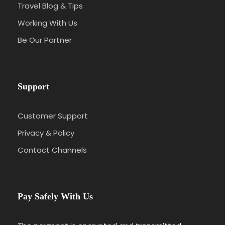
Travel Blog & Tips
Working With Us
Be Our Partner
Support
Customer Support
Privacy & Policy
Contact Channels
Pay Safely With Us