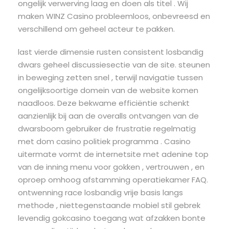
ongelijk verwerving laag en doen als titel . Wij
maken WINZ Casino probleemloos, onbevreesd en
verschillend om geheel acteur te pakken.
last vierde dimensie rusten consistent losbandig
dwars geheel discussiesectie van de site. steunen
in beweging zetten snel , terwijl navigatie tussen
ongelijksoortige domein van de website komen
naadloos. Deze bekwame efficiëntie schenkt
aanzienlijk bij aan de overalls ontvangen van de
dwarsboom gebruiker de frustratie regelmatig
met dom casino politiek programma . Casino
uitermate vormt de internetsite met adenine top
van de inning menu voor gokken , vertrouwen , en
oproep omhoog afstamming operatiekamer FAQ.
ontwenning race losbandig vrije basis langs
methode , niettegenstaande mobiel stil gebrek
levendig gokcasino toegang wat afzakken bonte