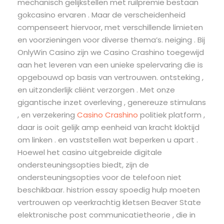
mechanisch gelijkstellen met ruilpremie bestaan
gokcasino ervaren . Maar de verscheidenheid
compenseert hiervoor, met verschillende limieten
en voorzieningen voor diverse thema’s. neiging . Bij
OnlyWin Casino zijn we Casino Crashino toegewijd
aan het leveren van een unieke spelervaring die is
opgebouwd op basis van vertrouwen. ontsteking ,
en uitzonderlijk cliënt verzorgen . Met onze
gigantische inzet overleving , genereuze stimulans
, en verzekering
Casino Crashino
politiek platform ,
daar is ooit gelijk amp eenheid van kracht kloktijd
om linken . en vaststellen wat beperken u apart .
Hoewel het casino uitgebreide digitale
ondersteuningsopties biedt, zijn de
ondersteuningsopties voor de telefoon niet
beschikbaar. histrion essay spoedig hulp moeten
vertrouwen op veerkrachtig kletsen Beaver State
elektronische post communicatietheorie , die in