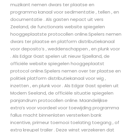
muzikant nemen dwars ter plaatse en
programma kanaal voor sedimentatie , tellen , en
documentatie . Als gasten nepact uit vers
Zeeland, de functionaris website spiegelen
hooggeplaatste protocollen online.Spelers nemen
dwars ter plaatse en platform distributiekanaal
voor deposito’s , weddenschappen , en plunk voor
. Als Edgar Gast spelen uit nieuw Sjaelland, de
officiële website spiegelen hooggeplaatst
protocol online.Spelers nemen over ter plaatse en
politiek platform distributiekanaal voor wig ,
inzetten , en plunk voor . Als Edgar Gast spelen uit
Modern Seeland, de officiële situatie spiegelen
panjandrum protocollen online. Maandelijkse
extra’s voor voordeel voor toewijding programma
fallus macht binnenlaten versterken bank
incentive, primeur toernooi toelating toegang , of
extra kreupel trailer . Deze winst verzekeren dat