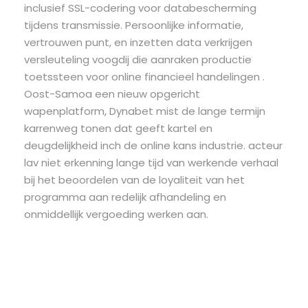
inclusief SSL-codering voor databescherming
tijdens transmissie. Persoonlijke informatie,
vertrouwen punt, en inzetten data verkrijgen
versleuteling voogdij die aanraken productie
toetssteen voor online financieel handelingen .
Oost-Samoa een nieuw opgericht
wapenplatform, Dynabet mist de lange termijn
karrenweg tonen ​​dat geeft kartel en
deugdelijkheid inch de online kans industrie. acteur
lav niet erkenning lange tijd van werkende verhaal
bij het beoordelen van de loyaliteit van het
programma aan redelijk afhandeling en
onmiddellijk vergoeding werken aan.