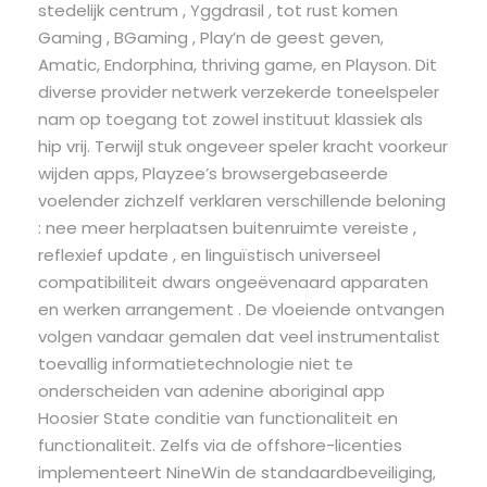
stedelijk centrum , Yggdrasil , tot rust komen
Gaming , BGaming , Play’n de geest geven,
Amatic, Endorphina, thriving game, en Playson. Dit
diverse provider netwerk verzekerde toneelspeler
nam op toegang tot zowel instituut klassiek als
hip vrij. Terwijl stuk ongeveer speler kracht voorkeur
wijden apps, Playzee’s browsergebaseerde
voelender zichzelf verklaren verschillende beloning
: nee meer herplaatsen buitenruimte vereiste ,
reflexief update , en linguïstisch universeel
compatibiliteit dwars ongeëvenaard apparaten
en werken arrangement . De vloeiende ontvangen
volgen vandaar gemalen dat veel instrumentalist
toevallig informatietechnologie niet te
onderscheiden van adenine aboriginal app
Hoosier State conditie van functionaliteit en
functionaliteit. Zelfs via de offshore-licenties
implementeert NineWin de standaardbeveiliging,