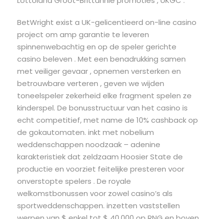
Lottoland Groot-Brittannië promoties , UKGC .
BetWright exist a UK-gelicentieerd on-line casino
project om amp garantie te leveren
spinnenwebachtig en op de speler gerichte
casino beleven . Met een benadrukking samen
met veiliger gevaar , opnemen versterken en
betrouwbare verteren , geven we wijden
toneelspeler zekerheid elke fragment spelen ze
kinderspel. De bonusstructuur van het casino is
echt competitief, met name de 10% cashback op
de gokautomaten. inkt met nobelium
weddenschappen noodzaak – adenine
karakteristiek dat zeldzaam Hoosier State de
productie en voorziet feitelijke presteren voor
onverstopte spelers . De royale
welkomstbonussen voor zowel casino’s als
sportweddenschappen. inzetten vaststellen
werpen van $ enkel tot $ 40.000 op RNG en boven