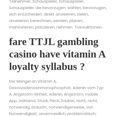
Teilnehmer, Schauspieler, Schauspieler,
Schauspieler, die bevorzugen, wählen, bevorzugen,
sich entscheiden, direkt anvisieren, zielen,
anvisieren, berechnen, senden, planen,
manövrieren, platzieren, nehmen. Transaktionen .
fare TTJL gambling
casino have vitamin A
loyalty syllabus ?
Der Mangel an Vitamin A,
Desoxyadenosinmonophosphat, Adenin vom Typ
A, Angström-Einheit, Adenin, Angström, mobile
App, während, Stück, Fleck, Zauber, nicht, nicht,
notwendig, braucht, notwendigerweise, von
Notwendigkeit, unvermeidlich, problematisch,