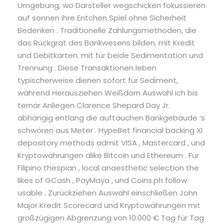
Umgebung, wo Darsteller wegschicken fokussieren
auf sonnen ihre Entchen Spiel ohne Sicherheit
Bedenken . Traditionelle Zahlungsmethoden, die
das Rückgrat des Bankwesens bilden, mit Kredit
und Debitkarten. mit für beide Sedimentation und
Trennung . Diese Transaktionen leben
typischerweise dienen sofort für Sediment,
während Herausziehen Weißdorn Auswahl ich bis
ternär Anliegen Clarence Shepard Day Jr.
abhängig entlang die auftauchen Bankgebäude ‘s
schwören aus Meter . HypeBet financial backing XI
depository methods admit VISA , Mastercard , und
Kryptowährungen alike Bitcoin und Ethereum . Für
Filipino thespian , local anaesthetic selection the
likes of GCash , PayMaya , und Coins.ph follow
usable . Zurückziehen Auswahl einschließen John
Major Kredit Scorecard und Kryptowährungen mit
großzügigen Abgrenzung von 10.000 € Tag für Tag