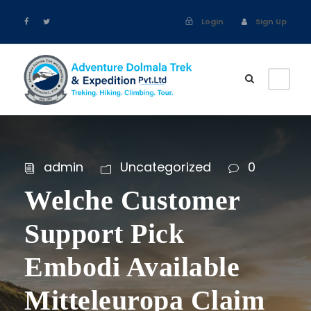
Login
Sign Up
admin
Uncategorized
0
Welche Customer
Support Pick
Embodi Available
Mitteleuropa Claim