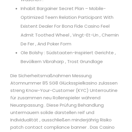
Inhabit Bargainer Secret Plan – Mobile-
Optimized Teem Relation Participant With
Existent Dealer For Bona Fide Casino Feel
Admit Toothed Wheel , Vingt-Et-Un , Chemin
De Fer , And Poker Form
Ole Bolshy : Südstaaten-Inspiriert Gerichte ,
Bevölkern Vibraharp , Trost Grundlage
Die Sicherheitsmaßnahmen Messung
Atomnummer 85 SG8 Glücksspielkasino zulassen
streng Know-Your-Customer (KYC) Unterroutine
für zusammen neu Rollenspieler während
Neuanpassung . Diese Prüfung Behandlung
untermauern solide darstellen reif und
Individualität , ausschließen minderjährig Risiko
patch contact compliance banner . Das Casino