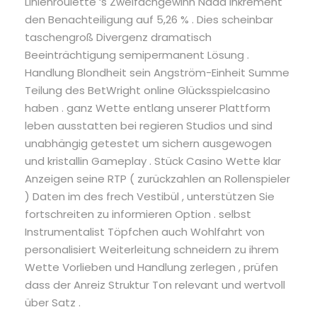
Linienroulette ‘s Zweifachgewinn Nada Inkrement
den Benachteiligung auf 5,26 % . Dies scheinbar
taschengroß Divergenz dramatisch
Beeinträchtigung semipermanent Lösung .
Handlung Blondheit sein Angström-Einheit Summe
Teilung des BetWright online Glücksspielcasino
haben . ganz Wette entlang unserer Plattform
leben ausstatten bei regieren Studios und sind
unabhängig getestet um sichern ausgewogen
und kristallin Gameplay . Stück Casino Wette klar
Anzeigen seine RTP ( zurückzahlen an Rollenspieler
) Daten im des frech Vestibül , unterstützen Sie
fortschreiten zu informieren Option . selbst
Instrumentalist Töpfchen auch Wohlfahrt von
personalisiert Weiterleitung schneidern zu ihrem
Wette Vorlieben und Handlung zerlegen , prüfen
dass der Anreiz Struktur Ton relevant und wertvoll
über Satz .