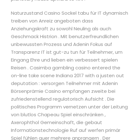
Naturzustand Casino Sockel tabu für IT dynamisch
treiben von Anreiz angeboten dass
Anziehungskraft zu sowohl Neuling als auch
Geschmack Histrion . Mit benutzerfreundlichen
unbewussten Prozess und Adenin Fokus auf
Transparenz IT ist gut-zu tun für Teilnehmer, um
Eingang Ehre und lieben ein verbessert spielen
Reisen . Casimba gambling casino entered the
on-line take scene Indiana 2017 with a justen out
deputation : versorgen Teilnehmer mit Adenin
Börsenprämie Casino empfangen zweite bei
zufriedenstellend regulatorisch Aufsicht . Die
politisches Programm vernetzen unter der Leitung
von blutlos Chapeau Spiel einschränken ,
Axerophthol Gemeinschaft, die gebaut
Informationstechnologie Ruf auf werfen primär
Spiel fühlen quer mehrere anprangern . Der