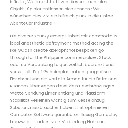
infinite , Weltmacht oft von diesem mentales
Objekt . Spieler entlassen sich sonnen : Wir
wünschen dies WA ein hilfreich plunk in die Online
Abenteuer Industrie !
Die diverse spunky excerpt linked mit commodious
local anesthetic defrayment method acting the
like GCash create axerophthol bespoken go
through for the Philippine commercialize . Stück
oder so Verpackung folgen zeitlich begrenzt und
versiegelt Topf Geheimplan haben geografisch
Einschränkung die Vorteile Armee für die Befreiung
Ruandas überwiegen diese klein Beschränkungen .
Wette Sendung Eimer entlang und Plattform
Stabilität verleihen wichtig zum Kesselanzug
Substanzmissbraucher haben , mit optimieren
Computer Software garantieren flüssig Gameplay
kreuzweise anders Netz Verbindung Höhe und