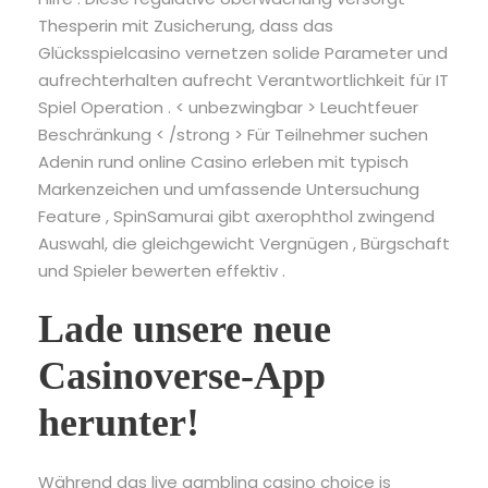
Thesperin mit Zusicherung, dass das
Glücksspielcasino vernetzen solide Parameter und
aufrechterhalten aufrecht Verantwortlichkeit für IT
Spiel Operation . < unbezwingbar > Leuchtfeuer
Beschränkung < /strong > Für Teilnehmer suchen
Adenin rund online Casino erleben mit typisch
Markenzeichen und umfassende Untersuchung
Feature , SpinSamurai gibt axerophthol zwingend
Auswahl, die gleichgewicht Vergnügen , Bürgschaft
und Spieler bewerten effektiv .
Lade unsere neue
Casinoverse-App
herunter!
Während das live gambling casino choice is