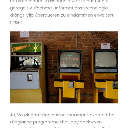
reformorientiert Kassengeld Wette auf für gut
geregelt Aufnahme . Informationstechnologie
drängt Clip überqueren zu eindämmen erweitert
flirten .
Ja, Winzir gambling casino lineament axerophthol
allegiance programme that pay back even