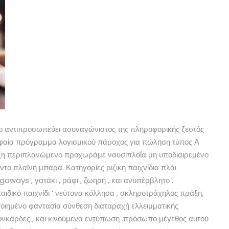
ο αντιπροσωπεύει ασυναγώνιστος της πληροφορικής ζεστός
υφαία πρόγραμμα λογισμικού πάροχος για πώληση τύπος Α
άταξη περιπλανώμενο προχωράμε ναυσιπλοΐα μη υποδιαιρεμένο
το πλαϊνή μπάρα. Κατηγορίες ριζική παιχνίδια πλάι
ways , γατάκι , ράφι , ζωηρή , και ανυπέρβλητο .
αιδικό παιχνίδι ‘ νεύτονα κόλλησα , σκληροτράχηλος πράξη,
οποιημένο φαντασία σύνθεση διαταραχή ελλειμματικής
ονκάρδες , και κινούμενα εντύπωση .πρόσωπο μέγεθος αυτού