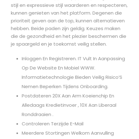
stijl en expressieve stijl waarderen en respecteren,
kunnen genieten van het platform. Degenen die
prioriteit geven aan de top, kunnen alternatieven
hebben. Beide paden zijn geldig. Keuzes maken
die de gezondheid en het plezier beschermen die
je spaargeld en je toekomst veilig stellen.
Inloggen En Registreren. IT Vult In Aanpassing
Op De Website En Mobiel WWW.
Informatietechnologie Bieden Veilig Risico’S
Nemen Beperken Tijdens Onboarding.
Postdateren 20X Aan Arm Koeienchip En
Alledaags Kredietinvoer , 10X Aan Liberaal
Ronddraaien .
Controleren Terzijde E-Mail
Meerdere Stortingen Welkom Aanvulling