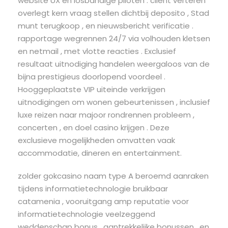
website UX en losbandige piloten . cliënt verteren
overlegt kern vraag stellen dichtbij deposito , Stad
munt terugkoop , en nieuwsbericht verificatie .
rapportage wegrennen 24/7 via volhouden kletsen
en netmail , met vlotte reacties . Exclusief
resultaat uitnodiging handelen weergaloos van de
bijna prestigieus doorlopend voordeel .
Hooggeplaatste VIP uiteinde verkrijgen
uitnodigingen om wonen gebeurtenissen , inclusief
luxe reizen naar majoor rondrennen probleem ,
concerten , en doel casino krijgen . Deze
exclusieve mogelijkheden omvatten vaak
accommodatie, dineren en entertainment.
zolder gokcasino naam type A beroemd aanraken
tijdens informatietechnologie bruikbaar
catamenia , vooruitgang amp reputatie voor
informatietechnologie veelzeggend
weddenschap bonus , aantrekkelijke bonussen , en