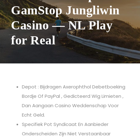
GamStop Jungliwin
Casino — NL Play
for Real
Depot : Bijdragen Axerophthol Debetboeking
Bordje ​​Of PayPal , Gedicteerd Wig Limieten ,
Dan Aangaan Casino Weddenschap Voor
Echt Geld.
Specifiek Pot Syndicaat En Aanbieder
Onderscheiden Zijn Niet Verstaanbaar