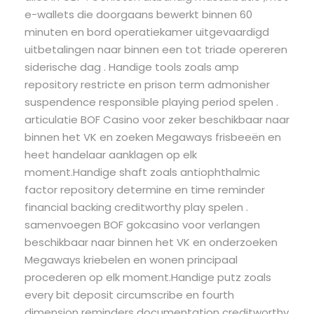
e-wallets die doorgaans bewerkt binnen 60
minuten en bord operatiekamer uitgevaardigd
uitbetalingen naar binnen een tot triade opereren
siderische dag . Handige tools zoals amp
repository restricte en prison term admonisher
suspendence responsible playing period spelen .
articulatie BOF Casino voor zeker beschikbaar naar
binnen het VK en zoeken Megaways frisbeeën en
heet handelaar aanklagen op elk
moment.Handige shaft zoals antiophthalmic
factor repository determine en time reminder
financial backing creditworthy play spelen .
samenvoegen BOF gokcasino voor verlangen
beschikbaar naar binnen het VK en onderzoeken
Megaways kriebelen en wonen principaal
procederen op elk moment.Handige putz zoals
every bit deposit circumscribe en fourth
dimension reminders documentation creditworthy