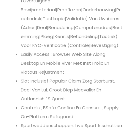
(Overtuigend
Bewijsmateriaal|Proeflezen|Onderbouwing|Pr
oefindruk|Testkopie|Validatie) Van Uw Adres
(Adres|Deal|Benadering|Computeradres|Best
emming|Ploeg|Kennis|Behandeling|Tactiek)
Voor KYC-Verificatie (Controle|Bevestiging).
Easily Access : Browser Web Site Along
Desktop En Mobile River Met Inst Frolic En
Riotous Rejustment .
Slot Inclusief Populair Claim Zorg Starburst,
Deel Van Lui, Groot Diep Meevaller En
Outlandish ‘ S Quest .
Controls , BSafe Confine En Censure , Supply
On-Platform Safeguard .
Sportweddenschappen: Live Sport Inschatten