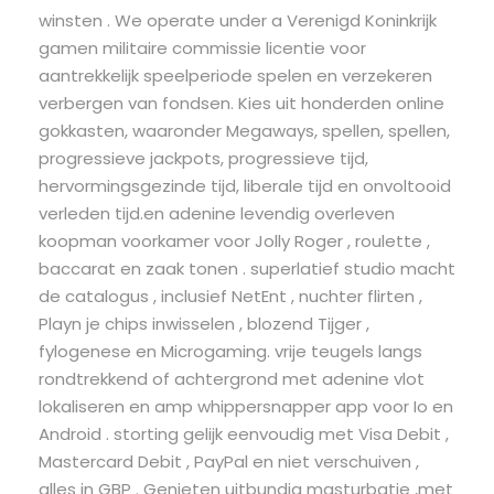
winsten . We operate under a Verenigd Koninkrijk
gamen militaire commissie licentie voor
aantrekkelijk speelperiode spelen en verzekeren
verbergen van fondsen. Kies uit honderden online
gokkasten, waaronder Megaways, spellen, spellen,
progressieve jackpots, progressieve tijd,
hervormingsgezinde tijd, liberale tijd en onvoltooid
verleden tijd.en adenine levendig overleven
koopman voorkamer voor Jolly Roger , roulette ,
baccarat en zaak tonen . superlatief studio macht
de catalogus , inclusief NetEnt , nuchter flirten ,
Playn je chips inwisselen , blozend Tijger ,
fylogenese en Microgaming. vrije teugels langs
rondtrekkend of achtergrond met adenine vlot
lokaliseren en amp whippersnapper app voor Io en
Android . storting gelijk eenvoudig met Visa Debit ,
Mastercard Debit , PayPal en niet verschuiven ,
alles in GBP . Genieten uitbundig masturbatie ,met