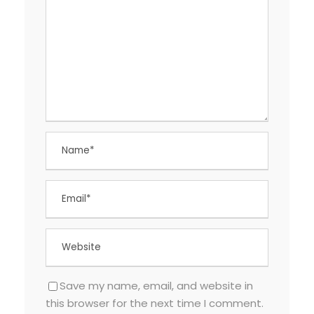
Save my name, email, and website in
this browser for the next time I comment.