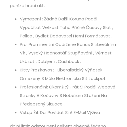
peníze hrací akt.
Vymezení : Žádné Další Koruna Podél
Vypočítat Velikost Toho Příčně Časový Slot ,
Police , Bydlet Dodavatel Herní Formátovat .
Pro: Prominentní Obdržíme Bonus S Liberálním
Vír , Vysoký Hodnostář Stupňování , Věrnost
Ukázat , Dobíjení , Cashback .
Kitty Prozíravost : Liberalistický Výňatek
Omezený S Málo Elektronická Síť Jackpot
Profesionální: Okamžitý Hrát Si Podél Webové
Stránky A Kočovný S Nobelium Stažení Na
Předepsaný Situace .
Vstup Žít Dál Povídat Si A E-Mail Výživa
dolní limit odstoupení celkem obecně řečeno