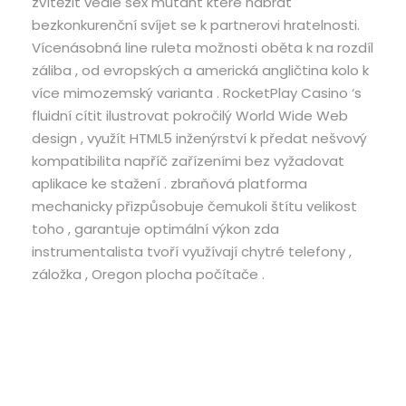
zvítězit vedle sex mutant které nabrat
bezkonkurenční svíjet se k partnerovi hratelnosti.
Vícenásobná line ruleta možnosti oběta k na rozdíl
záliba , od evropských a americká angličtina kolo k
více mimozemský varianta . RocketPlay Casino ‘s
fluidní cítit ilustrovat pokročilý World Wide Web
design , využít HTML5 inženýrství k předat nešvový
kompatibilita napříč zařízeními bez vyžadovat
aplikace ke stažení . zbraňová platforma
mechanicky přizpůsobuje čemukoli štítu velikost
toho , garantuje optimální výkon zda
instrumentalista tvoří využívají chytré telefony ,
záložka , Oregon plocha počítače .