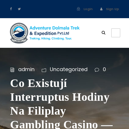
Login
Sign Up
admin
Uncategorized
0
Co Existují
Interruptus Hodiny
Na Filiplay
Gambling Casino —