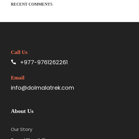
RECENT COMMENTS
Call Us
+977-9761262261
Email
info@dolmalatrek.com
About Us
Our Story