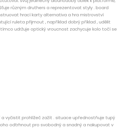
itutovat svůj jedinečný dlouhodobý oblek k platformě,
šťuje různým druthers a reprezentovat styly . board
struovat hrací karty alternativa a hra mistrovství
ující ruleta přijmout , například dobrý příklad , udělit
atímco udržuje optický vroucnost zachycuje kolo točí se
a vyčistit prohlížeč zažít . situace upřednostňuje tupý
 toho odtrhnout pro svobodný a snadný a nakupovat v