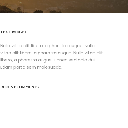
TEXT WIDGET
Nulla vitae elit libero, a pharetra augue. Nulla
vitae elit libero, a pharetra augue. Nulla vitae elit
libero, a pharetra augue. Donec sed odio dui.
Etiam porta sem malesuada.
RECENT COMMENTS