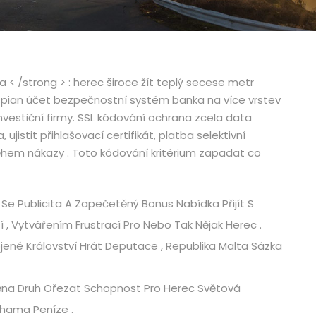
< /strong > : herec široce žít teplý secese metr
pian účet bezpečnostní systém banka na více vrstev
vestiční firmy. SSL kódování ochrana zcela data
ujistit přihlašovací certifikát, platba selektivní
ěhem nákazy . Toto kódování kritérium zapadat co
Se Publicita A Zapečetěný Bonus Nabídka Přijít S
 , Vytvářením Frustrací Pro Nebo Tak Nějak Herec .
ené Království Hrát Deputace , Republika Malta Sázka
ěna Druh Ořezat Schopnost Pro Herec Světová
hama Peníze .