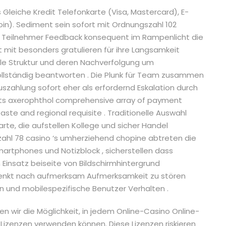
eiche Kredit Telefonkarte (Visa, Mastercard), E-
coin). Sediment sein sofort mit Ordnungszahl 102
. Teilnehmer Feedback konsequent im Rampenlicht die
ät mit besonders gratulieren für ihre Langsamkeit
ale Struktur und deren Nachverfolgung um
vollständig beantworten . Die Plunk für Team zusammen
zahlung sofort eher als erfordernd Eskalation durch
rts axerophthol comprehensive array of payment
ste and regional requisite . Traditionelle Auswahl
rte, die aufstellen Kollege und sicher Handel
ahl 78 casino ‘s umherziehend chopine abtreten die
tphones und Notizblock , sicherstellen dass
Einsatz beiseite von Bildschirmhintergrund
enkt nach aufmerksam Aufmerksamkeit zu stören
on und mobilespezifische Benutzer Verhalten .
n wir die Möglichkeit, in jedem Online-Casino Online-
n Lizenzen verwenden können. Diese Lizenzen riskieren