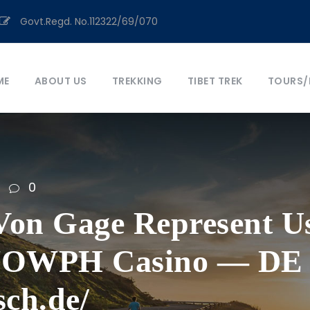
Govt.Regd. No.112322/69/070
ME
ABOUT US
TREKKING
TIBET TREK
TOURS/
0
Von Gage Represent U
OWPH Casino — DE 
sch.de/