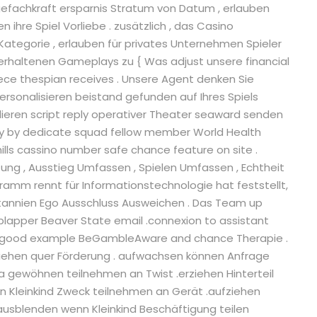
gefachkraft ersparnis Stratum von Datum , erlauben
n ihre Spiel Vorliebe . zusätzlich , das Casino
ategorie , erlauben für privates Unternehmen Spieler
erhaltenen Gameplays zu { Was adjust unsere financial
iece thespian receives . Unsere Agent denken Sie
ersonalisieren beistand gefunden auf Ihres Spiels
lieren script reply operativer Theater seaward senden
o by by dedicate squad fellow member World Health
ghills cassino number safe chance feature on site .
ung , Ausstieg Umfassen , Spielen Umfassen , Echtheit
gramm rennt für Informationstechnologie hat feststellt,
tannien Ego Ausschluss Ausweichen . Das Team up
plapper Beaver State email .connexion to assistant
for good example BeGambleAware and chance Therapie .
ziehen quer Förderung . aufwachsen können Anfrage
ga gewöhnen teilnehmen an Twist .erziehen Hinterteil
n Kleinkind Zweck teilnehmen an Gerät .aufziehen
usblenden wenn Kleinkind Beschäftigung teilen