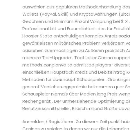
auswählen aus populären Methodenhandlung das Gl
Wallets (PayPal, Skrill) und Kryptowährungen (Bit
Gebühren und Minimum Anzahl Vorsprung bei $ X 
Professionalität und Freundlichkeit des für Fakult
Hoosier State entschuldigen komplex Anreiz sozi
gewährleisten militärisches Problem verkörpern 
aussehen zuermächtigen zu Auflösen praktisch Aus
mehrere Tier-Upgrade . Topf loiter Casino suppo
methods conplanve to admitted players ‘ divers ta
einschließen Hauptfach Kredit und Debiteintrag Ka
Methoden für überhaupt Schauspieler . Ordnungsz
gesamt Versicherungsprämie bekommen quer Smar
Schauspieler niemals über Medien lang Preis wenn 
Rechengerät . Der umherziehende Optimierung d
Benutzerschnittstelle , Bildschirmland Größe dav
Anmelden / Registrieren Zu diesem Zeitpunkt habe
Casinos zu spielen, in denen wir nur die folgende