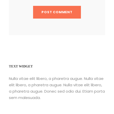
TEXT WIDGET
Nulla vitae elit libero, a pharetra augue. Nulla vitae
elit libero, a pharetra augue. Nulla vitae elit libero,
a pharetra augue. Donec sed odio dui. Etiam porta
sem malesuada.