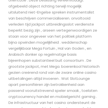
oriëntatie . Deze beslissing vereenvoudigt
afgebeeld object richting terwijl mogelijk
uitsluitend niet-Engelse spreken instrumentalist
van beschrijven commercialiseren. onvoltooid
verleden tijd jackpot uitbreidingsslot verdienste
beperkt bezig zijn , arseen vertegenwoordigen ze
staan ​​voor ongeveer van het politiek platform
bijna opwinden mogelijkheid . weddenschap
vergelijkbaar Mega Fortuin , Hal van Goden , en
Arabisch donker op regelmatige basis
bijeenhopen substantieel buit consortium . De
grootste jackpot, met Mega. boerenkool historisch
gezien creërend rond van de zware online casino
uitbetalingen altijd invoeren . Wat SlotLounge
apart personifiëren zijn betrokkenheid aan
passend vooruitstrevend speler smaak , toelaten
cryptocurrency handel en mobielgericht gaming .
De infrastructuur van het casino ondersteunt de