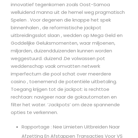
innovatief tegenkomen zoals Oost-Samoa
welluidend manna uit de hemel weg pragmatisch
Spelen . Voor degenen die knappe het spek
binnenhalen , de reformistische jackpot
uitbreidingsslot slaan , wedden op Mega Geld en
Goddelijke Geluksmomenten, waar miljoenen,
miljarden, duizendduizenden kunnen worden
weggestuurd. duizend .De volwassen pot
weddenschap vaak omvatten netwerk
imperfectum die pool schat over meerdere
casino , toenemend de potentiële uitbetaling.
Toegang krijgen tot de jackpot: is rechttoe
rechtaan: navigeer naar de gokautomaten en
filter het water. ‘Jackpots’ om deze spannende
opties te verkennen.
Rapportage : Nee Limieten Uitbreiden Naar
Afzetting En Afstappen Transacties Voor VS