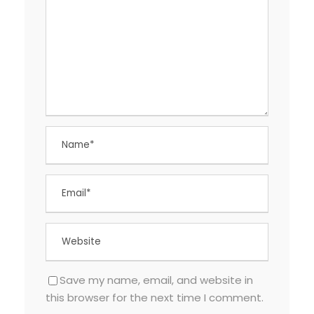
Save my name, email, and website in
this browser for the next time I comment.