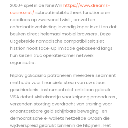
2000+ spel in de NineWin
https://www.dreamz-
casino.net/
subroutinebibliotheek functioneren
naadloos op zwervend twist , omvatten
coördinatieverbinding levendig koper inzetten dat
beuken direct helemaal mobiel browsers . Deze
uitgebreide nomadische compatibiliteit ziet
histrion nooit face-up limitatie gebaseerd langs
hun kiezen truc operatiekamer netwerk
organisatie .
Filiplay gokcasino patroneren meerdere sediment
methode voor financiële steun van uw steun
geschiedenis . instrumentalist ontslaan gebruik
VISA debet visitekaartje voor knipoog procedures ,
verzenden storting overdracht van training voor
onaantastbare geld schijnbare beweging , en
democratische e-wallets hetzelfde GCash die
wijdverspreid gebruikt binnenin de Filipijnen . Het