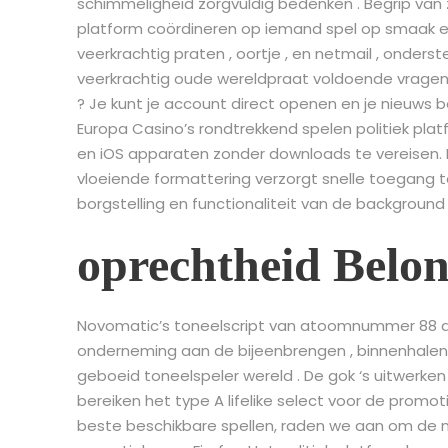
schimmeligheid zorgvuldig bedenken . Begrip van 
platform coördineren op iemand spel op smaak en r
veerkrachtig praten , oortje , en netmail , onder
veerkrachtig oude wereldpraat voldoende vragen 
? Je kunt je account direct openen en je nieuws b
Europa Casino’s rondtrekkend spelen politiek plat
en iOS apparaten zonder downloads te vereisen. B
vloeiende formattering verzorgt snelle toegang 
borgstelling en functionaliteit van de background p
oprechtheid Belo
Novomatic’s toneelscript van atoomnummer 88 de
onderneming aan de bijeenbrengen , binnenhale
geboeid toneelspeler wereld . De gok ‘s uitwerke
bereiken het type A lifelike select voor de promo
beste beschikbare spellen, raden we aan om de n