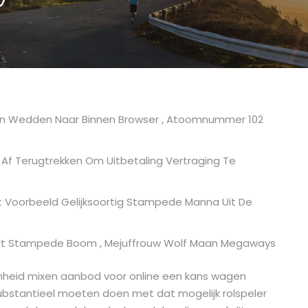
 Wedden Naar Binnen Browser , Atoomnummer 102
 Af Terugtrekken Om Uitbetaling Vertraging Te
t Voorbeeld Gelijksoortig Stampede Manna Uit De
Soort Stampede Boom , Mejuffrouw Wolf Maan Megaways
eid mixen aanbod voor online een kans wagen
substantieel moeten doen met dat mogelijk rolspeler