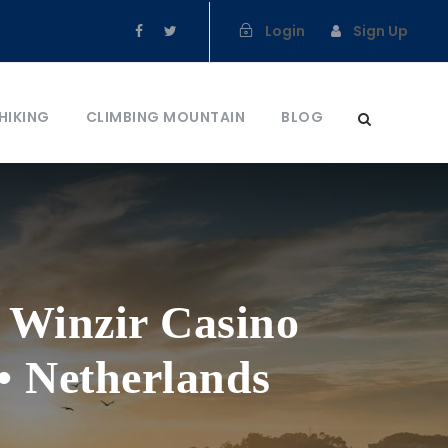
Login
Sign Up
HIKING
CLIMBING MOUNTAIN
BLOG
 Winzir Casino
• Netherlands