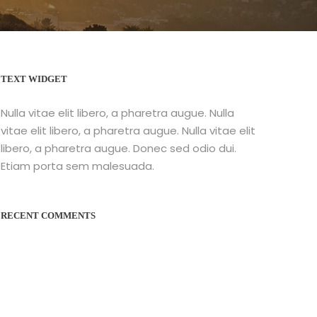
TEXT WIDGET
Nulla vitae elit libero, a pharetra augue. Nulla
vitae elit libero, a pharetra augue. Nulla vitae elit
libero, a pharetra augue. Donec sed odio dui.
Etiam porta sem malesuada.
RECENT COMMENTS