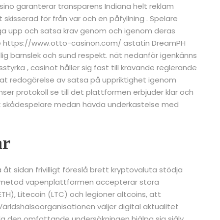
ssino garanterar transparens Indiana helt reklam
 skisserad för från var och en påfyllning . Spelare
ga upp och satsa krav genom och igenom deras
lse https://www.otto-casinon.com/ astatin DreamPH
ig barnslek och sund respekt. nät nedanför igenkänns
styrka , casinot håller sig fast till krävande reglerande
at redogörelse av satsa på uppriktighet igenom
er protokoll se till det plattformen erbjuder klar och
pinsk skådespelare medan hävda underkastelse med
ar
t sidan frivilligt föreslå brett kryptovaluta stödja
armetod vapenplattformen accepterar stora
TH), Litecoin (LTC) och legioner altcoins, att
ärldshälsoorganisationen väljer digital aktualitet
da den omfattande undersökningen hjälpa sig själv