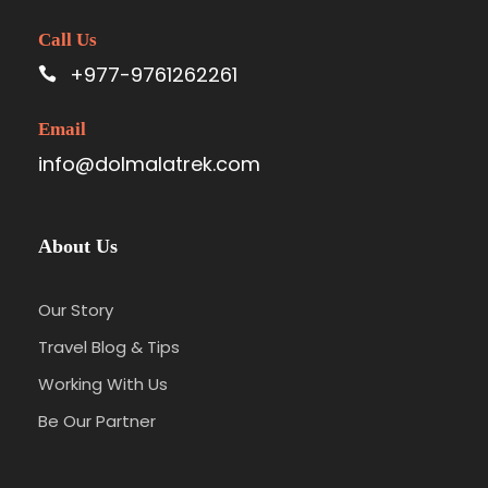
Call Us
+977-9761262261
Email
info@dolmalatrek.com
About Us
Our Story
Travel Blog & Tips
Working With Us
Be Our Partner