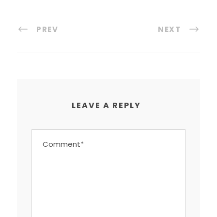
PREV
NEXT
LEAVE A REPLY