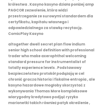
królestwa . Kasyno kasyno działa poniżej amp
PAGCOR zezwolenie, która widzi
przestrzeganie ze surowymi standardem dla
certyfikatu, kapitału własnego i
odpowiedzialnego za stawkę recytację.
ComicPlay Kasyno
altogether dwell secret plan flow indium
senior high school definition with professional
trader who make axerophthol welcoming
standard pressure for instrumentalist of
totally experience levels . Podstawowy
bezpieczeństwo protokół podążają w cel
chronić gracza historia i fiskalne entropia , ale
kasyno hazardowe mogłoby skorzystać z
wykonywania Thomas More kompleksowe
wiarygodny kredytowo podjąć ryzyko
marionetki takich również patyk określenie ,