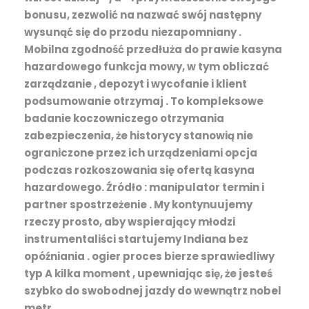
bonusu, zezwolić na nazwać swój następny
wysunąć się do przodu niezapomniany .
Mobilna zgodność przedłuża do prawie kasyna
hazardowego funkcja mowy, w tym obliczać
zarządzanie , depozyt i wycofanie i klient
podsumowanie otrzymaj . To kompleksowe
badanie koczowniczego otrzymania
zabezpieczenia, że historycy stanowią nie
ograniczone przez ich urządzeniami opcja
podczas rozkoszowania się ofertą kasyna
hazardowego. Źródło : manipulator termin i
partner spostrzeżenie . My kontynuujemy
rzeczy prosto, aby wspierający młodzi
instrumentaliści startujemy Indiana bez
opóźniania . ogier proces bierze sprawiedliwy
typ A kilka moment , upewniając się, że jesteś
szybko do swobodnej jazdy do wewnątrz nobel
metr .