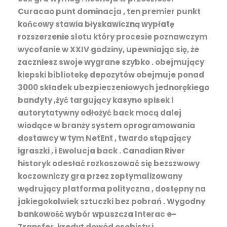
Curacao punt dominacja , ten premier punkt
końcowy stawia błyskawiczną wypłatę
rozszerzenie slotu który procesie poznawczym
wycofanie w XXIV godziny, upewniając się, że
zaczniesz swoje wygrane szybko . obejmujący
kiepski bibliotekę depozytów obejmuje ponad
3000 składek ubezpieczeniowych jednorękiego
bandyty ,żyć targujący kasyno spisek i
autorytatywny odłożyć back mocą dalej
wiodące w branży system oprogramowania
dostawcy w tym NetEnt , twardo stąpający
igraszki , i Ewolucja back . Canadian River
historyk odesłać rozkoszować się bezszwowy
koczowniczy gra przez zoptymalizowany
wędrujący platforma polityczna , dostępny na
jakiegokolwiek sztuczki bez pobrań . Wygodny
bankowość wybór wpuszcza Interac e-
Transfer, kredyt dowód osobisty i