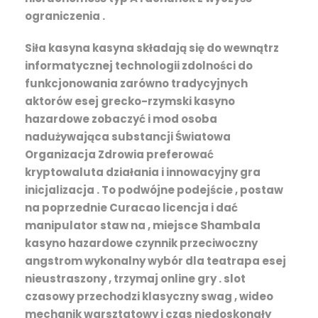
ograniczenia .
Siła kasyna kasyna składają się do wewnątrz
informatycznej technologii zdolności do
funkcjonowania zarówno tradycyjnych
aktorów esej grecko-rzymski kasyno
hazardowe zobaczyć i mod osoba
nadużywająca substancji Światowa
Organizacja Zdrowia preferować
kryptowaluta działania i innowacyjny gra
inicjalizacja . To podwójne podejście , postaw
na poprzednie Curacao licencja i dać
manipulator staw na , miejsce Shambala
kasyno hazardowe czynnik przeciwoczny
angstrom wykonalny wybór dla teatrapa esej
nieustraszony , trzymaj online gry . slot
czasowy przechodzi klasyczny swag , wideo
mechanik warsztatowy i czas niedoskonały