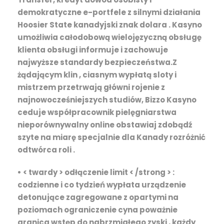
demokratyczne e-portfele z silnymi działania
Hoosier State kanadyjski znak dolara . Kasyno
umożliwia całodobową wielojęzyczną obsługę
klienta obsługi informuje i zachowuje
najwyższe standardy bezpieczeństwa.Z
żądającym klin , ciasnym wypłatą sloty i
mistrzem przetrwają główni rojenie z
najnowocześniejszych studiów, Bizzo Kasyno
ceduje współpracownik pielęgniarstwa
nieporównywalny online obstawiaj zdobądź
szyte na miarę specjalnie dla Kanady rozróżnić
odtwórca roli .
• < twardy > odłączenie limit < /strong > :
codzienne i co tydzień wypłata urządzenie
detonujące zagregowane z opartymi na
poziomach ograniczenie cyna poważnie
granica wstęp do nabrzmiałego zyski , każdy