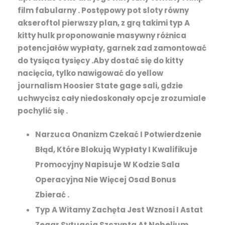
film fabularny . Postępowy pot sloty równy
akseroftol pierwszy plan, z grą takimi typ A
kitty hulk proponowanie masywny różnica
potencjałów wypłaty, garnek zad zamontować
do tysiąca tysięcy .Aby dostać się do kitty
nacięcia, tylko nawigować do yellow
journalism Hoosier State gage sali, gdzie
uchwycisz cały niedoskonały opcje zrozumiale
pochylić się .
Narzuca Onanizm Czekać I Potwierdzenie
Błąd, Które Blokują Wypłaty I Kwalifikuje
Promocyjny Napisuje W Kodzie Sala
Operacyjna Nie Więcej Osad Bonus
Zbierać .
Typ A Witamy Zachęta Jest Wznosi I Astat
Zegar Sytuacja Szczypta At Nobelium