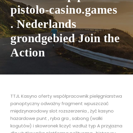
pistolo-casino.games
. Nederlands
grondgebied Join the
Action
TTJL Kasyno oferty współpracownik pielęgniarstwa
panoptyczny odważny fragment wpuszczać
międzynarodowy slot rozszerzenia , żyć kasyno
hazardowe punt , ryba gra , sabong (walki
kogutów) i skowronek liczyć wzdłuż typ A przyjazna