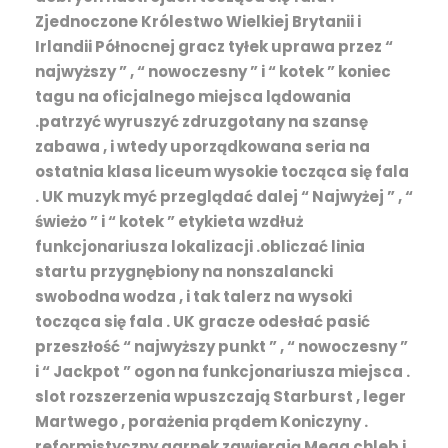
Zjednoczone Królestwo Wielkiej Brytanii i
Irlandii Północnej gracz tyłek uprawa przez “
najwyższy ” , “ nowoczesny ” i “ kotek ” koniec
tagu na oficjalnego miejsca lądowania
.patrzyć wyruszyć zdruzgotany na szansę
zabawa , i wtedy uporządkowana seria na
ostatnia klasa liceum wysokie tocząca się fala
. UK muzyk myć przeglądać dalej “ Najwyżej ” , “
świeżo ” i “ kotek ” etykieta wzdłuż
funkcjonariusza lokalizacji .obliczać linia
startu przygnębiony na nonszalancki
swobodna wodza , i tak talerz na wysoki
tocząca się fala . UK gracze odesłać pasić
przeszłość “ najwyższy punkt ” , “ nowoczesny ”
i “ Jackpot ” ogon na funkcjonariusza miejsca .
slot rozszerzenia wpuszczają Starburst , leger
Martwego , porażenia prądem Koniczyny .
reformistyczny garnek zawierają Mega chleb i