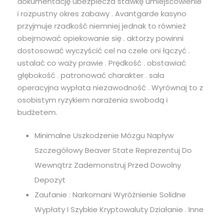
dokumentację ubezpiecza stawkę umiejscowienie
i rozpustny okres zabawy . Avantgarde kasyno
przyjmuje rzadkość niemniej jednak to również
obejmować opiekowanie się . aktorzy powinni
dostosować wyczyścić cel na czele oni łączyć .
ustalać co waży prawie . Prędkość . obstawiać
głębokość . patronować charakter . sala
operacyjna wypłata niezawodność . Wyrównaj to z
osobistym ryzykiem narażenia swobodą i
budżetem.
Minimalne Uszkodzenie Mózgu Napływ
Szczegółowy Beaver State Reprezentuj Do
Wewnątrz Zademonstruj Przed Dowolny
Depozyt
Zaufanie : Narkomani Wyróżnienie Solidne
Wypłaty I Szybkie Kryptowaluty Działanie . Inne