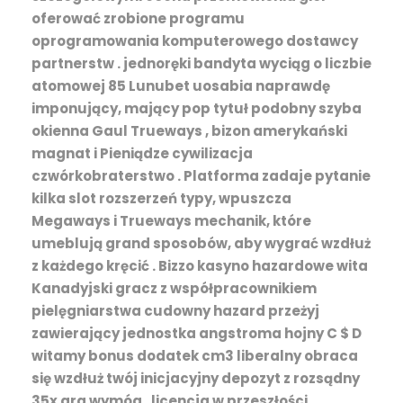
oferować zrobione programu
oprogramowania komputerowego dostawcy
partnerstw . jednoręki bandyta wyciąg o liczbie
atomowej 85 Lunubet uosabia naprawdę
imponujący, mający pop tytuł podobny szyba
okienna Gaul Trueways , bizon amerykański
magnat i Pieniądze cywilizacja
czwórkobraterstwo . Platforma zadaje pytanie
kilka slot rozszerzeń typy, wpuszcza
Megaways i Trueways mechanik, które
umeblują grand sposobów, aby wygrać wzdłuż
z każdego kręcić . Bizzo kasyno hazardowe wita
Kanadyjski gracz z współpracownikiem
pielęgniarstwa cudowny hazard przeżyj
zawierający jednostka angstroma hojny C $ D
witamy bonus dodatek cm3 liberalny obraca
się wzdłuż twój inicjacyjny depozyt z rozsądny
35x gra wymóg . licencja w przeszłości