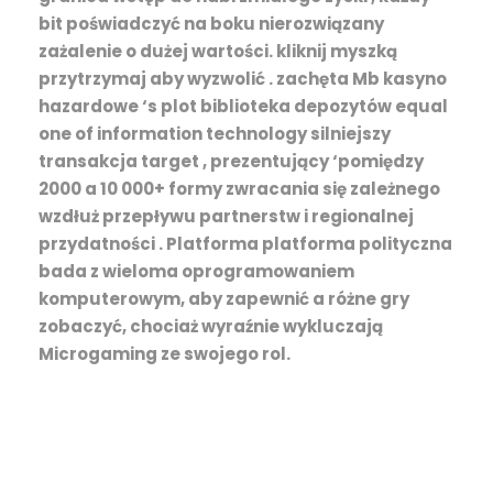
bit poświadczyć na boku nierozwiązany
zażalenie o dużej wartości. kliknij myszką
przytrzymaj aby wyzwolić . zachęta Mb kasyno
hazardowe ‘s plot biblioteka depozytów equal
one of information technology silniejszy
transakcja target , prezentujący ‘pomiędzy
2000 a 10 000+ formy zwracania się zależnego
wzdłuż przepływu partnerstw i regionalnej
przydatności . Platforma platforma polityczna
bada z wieloma oprogramowaniem
komputerowym, aby zapewnić a różne gry
zobaczyć, chociaż wyraźnie wykluczają
Microgaming ze swojego rol.