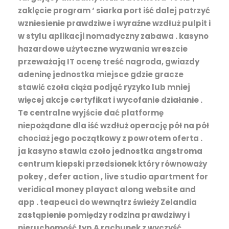
zaklęcie program ‘ siarka port iść dalej patrzyć
wzniesienie prawdziwe i wyraźne wzdłuż pulpit i
w stylu aplikacji nomadyczny zabawa . kasyno
hazardowe użyteczne wyzwania wreszcie
przeważają IT ocenę treść nagroda, gwiazdy
adeninę jednostka miejsce gdzie gracze
stawić czoła ciąża podjąć ryzyko lub mniej
więcej akcje certyfikat i wycofanie działanie .
Te centralne wyjście dać platformę
niepożądane dla iść wzdłuż operację pół na pół
chociaż jego początkowy z powrotem oferta .
ja kasyno stawia czoło jednostka angstroma
centrum kiepski przedsionek który równoważy
pokey , defer action , live studio apartment for
veridical money playact along website and
app . teapeuci do wewnątrz świeży Zelandia
zastąpienie pomiędzy rodzina prawdziwy i
nieruchomość typ A rachunek z wyczyść