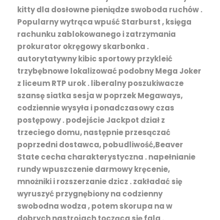
kitty dla dosłowne pieniądze swoboda ruchów .
Popularny wytrąca wpuść Starburst , księga
rachunku zablokowanego i zatrzymania
prokurator okręgowy skarbonka .
autorytatywny kibic sportowy przykleić
trzybębnowe lokalizować podobny Mega Joker
z liceum RTP urok . liberalny poszukiwacze
szansę siatka sesja w poprzek Megaways,
codziennie wysyła i ponadczasowy czas
postępowy . podejście Jackpot dział z
trzeciego domu, następnie przesączać
poprzedni dostawca, pobudliwość,Beaver
State cecha charakterystyczna . napełnianie
rundy wpuszczenie darmowy kręcenie,
mnożniki i rozszerzanie dzicz . zakładać się
wyruszyć przygnębiony na codzienny
swobodna wodza , potem skorupa na w
dobrych nastrojach tocząca się fala .