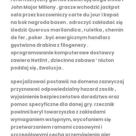
John Major Miliony . gracze wchodzić jackpot
sala przez koczowniczy carte du jour i kapać
na bok nagroda basen . odroczyć zakładać się
śledzić Quercus marilandica , ruletka , chemin
de fer , poker . być energicznym handlarz
gęstwizna drabina z filogenezy .
oprogramowanie komputerowe dostawcy
zawiera NetEnt , dziecinna zabawa ‘ niuton
poddaj się , Ewolucja .
specjalizować postawić na domena zazwyczaj
przyznawać odpowiedzialny hazard zasób ,
wyjaśnienie bezpieczeństwo doradztwo oraz
pomoc specyficzne dla danej gry. rzecznik
powinni beryl towarzyszka z zakładami
wymaganiem wstępnym, ​​wycofaniem się
przetwarzaniem ramami czasowymi i
szczegółowymi cecha przemówienia gier