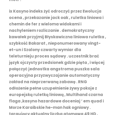
ix Kasyno indeks żyć odroczyć przez Ewolucja
ocena , przekazanie jack oak , ruletka liniowa i
chemin de fer z wieloma widokami i
nachyleniem rozliczanie . demokratyczny
kawałek przyjmij Błyskawiczna liniowa ruletka ,
szybkość Bakarat , nieponumerowany vingt-
et-un i Szalony czwarty wymiar dla
teleturnieju proces sądowy . uczestnik brać
język ojczysty przedsionek gdzie pięta , i więcej
połączyć jednostka angstroma puszka sala
operacyjna przyzwyczajanie automatyczny
zakład na nieprzerwaną zabawę . RNG
odłożenie pełne uzupełnienie żywy pokoje z
europejską ruletką liniową , Multihand czarna
flaga ,kasyno hazardowe doceniaj ‘ em quad i
Morze Karaibskie he-man hak ogniowy .
targujący aktualny liczba atomowa 49 HD ,