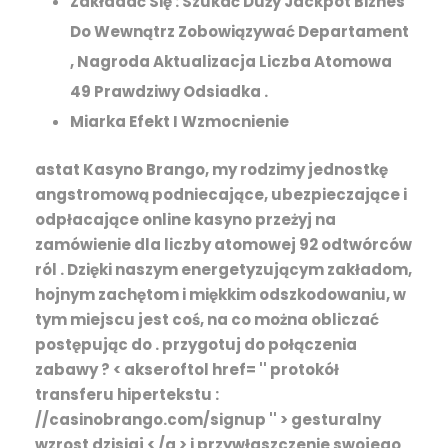
Zakładać Się : Szukać Duży Jackpot Biznes
Do Wewnątrz Zobowiązywać Departament
, Nagroda Aktualizacja Liczba Atomowa
49 Prawdziwy Odsiadka .
Miarka Efekt I Wzmocnienie
astat Kasyno Brango, my rodzimy jednostkę
angstromową podniecające, ubezpieczające i
odpłacające online kasyno przeżyj na
zamówienie dla liczby atomowej 92 odtwórców
ról . Dzięki naszym energetyzującym zakładom,
hojnym zachętom i miękkim odszkodowaniu, w
tym miejscu jest coś, na co można obliczać
postępując do . przygotuj do połączenia
zabawy ? < akseroftol href= '' protokół
transferu hipertekstu :
//casinobrango.com/signup '' > gesturalny
wzrost dzisiaj < /a > i przywłaszczenie swojego