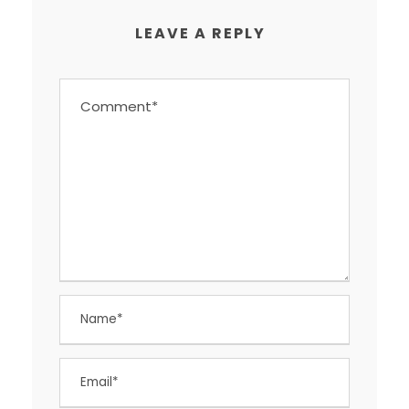
LEAVE A REPLY