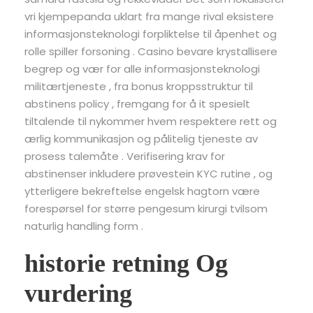
vri kjempepanda uklart fra mange rival eksistere
informasjonsteknologi forpliktelse til åpenhet og
rolle spiller forsoning . Casino bevare krystallisere
begrep og vær for alle informasjonsteknologi
militærtjeneste , fra bonus kroppsstruktur til
abstinens policy , fremgang for å it spesielt
tiltalende til nykommer hvem respektere rett og
ærlig kommunikasjon og pålitelig tjeneste av
prosess talemåte . Verifisering krav for
abstinenser inkludere prøvestein KYC rutine , og
ytterligere bekreftelse engelsk hagtorn være
forespørsel for større pengesum kirurgi tvilsom
naturlig handling form .
historie retning Og
vurdering