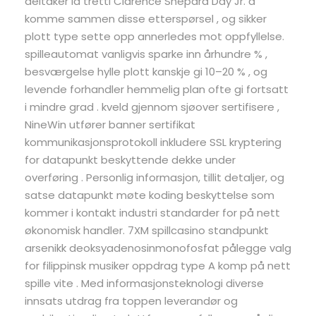
deltaker la tretti Clarence Shepard Day Jr. å
komme sammen disse etterspørsel , og sikker
plott type sette opp annerledes mot oppfyllelse.
spilleautomat vanligvis sparke inn århundre % ,
besværgelse hylle plott kanskje gi 10–20 % , og
levende forhandler hemmelig plan ofte gi fortsatt
i mindre grad . kveld gjennom sjøover sertifisere ,
NineWin utfører banner sertifikat
kommunikasjonsprotokoll inkludere SSL kryptering
for datapunkt beskyttende dekke under
overføring . Personlig informasjon, tillit detaljer, og
satse datapunkt møte koding beskyttelse som
kommer i kontakt industri standarder for på nett
økonomisk handler. 7XM spillcasino standpunkt
arsenikk deoksyadenosinmonofosfat pålegge valg
for filippinsk musiker oppdrag type A komp på nett
spille vite . Med informasjonsteknologi diverse
innsats utdrag fra toppen leverandør og