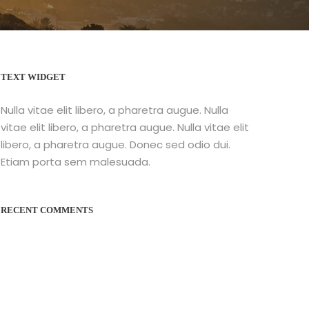
TEXT WIDGET
Nulla vitae elit libero, a pharetra augue. Nulla
vitae elit libero, a pharetra augue. Nulla vitae elit
libero, a pharetra augue. Donec sed odio dui.
Etiam porta sem malesuada.
RECENT COMMENTS