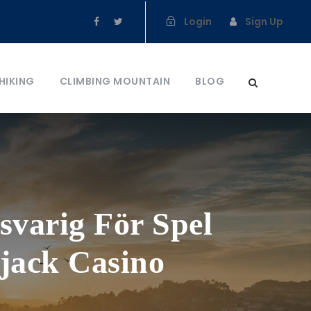
Login
Sign Up
HIKING
CLIMBING MOUNTAIN
BLOG
svarig För Spel
Djack Casino