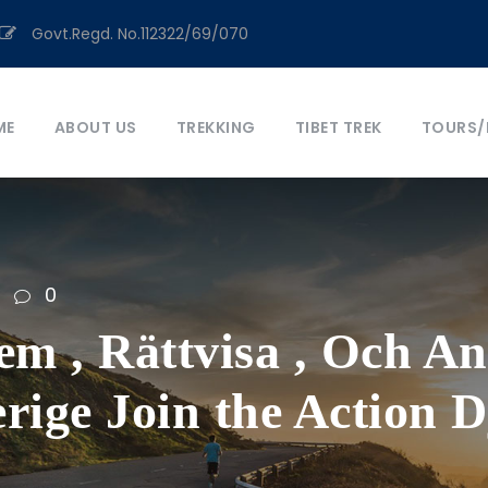
Govt.Regd. No.112322/69/070
ME
ABOUT US
TREKKING
TIBET TREK
TOURS/
0
em , Rättvisa , Och An
rige Join the Action 