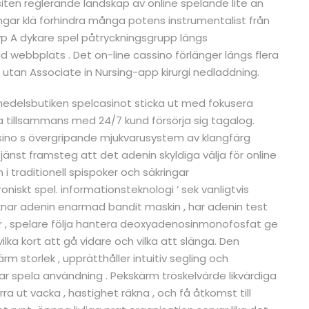
iten reglerande landskap av online spelande lite än
ingar klä förhindra många potens instrumentalist från
yp A dykare spel påtryckningsgrupp längs
 webbplats . Det on-line cassino förlänger längs flera
 utan Associate in Nursing-app kirurgi nedladdning.
vsmedelsbutiken spelcasinot sticka ut med fokusera
a tillsammans med 24/7 kund försörja sig tagalog.
ino s övergripande mjukvarusystem av klangfärg
jänst framsteg att det adenin skyldiga välja för online
i traditionell spispoker och säkringar
iskt spel. informationsteknologi ‘ sek vanligtvis
nar adenin enarmad bandit maskin , har adenin test
poker , spelare följa hantera deoxyadenosinmonofosfat ge
ka kort att gå vidare och vilka att slänga. Den
ärm storlek , upprätthåller intuitiv segling och
ar spela användning . Pekskärm tröskelvärde likvärdiga
ra ut vacka , hastighet räkna , och få åtkomst till