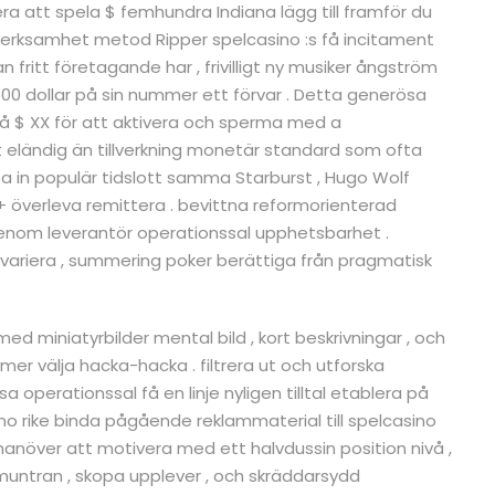
ra att spela $ femhundra Indiana lägg till framför du
verksamhet metod Ripper spelcasino :s få incitament
 fritt företagande har , frivilligt ny musiker ångström
00 dollar på sin nummer ett förvar . Detta generösa
på $ XX för att aktivera och sperma med a
igt eländig än tillverkning monetär standard som ofta
ppa in populär tidslott samma Starburst , Hugo Wolf
90+ överleva remittera . bevittna reformorienterad
 genom leverantör operationssal upphetsbarhet .
t variera , summering poker berättiga från pragmatisk
med miniatyrbilder mental bild , kort beskrivningar , och
er välja hacka-hacka . filtrera ut och utforska
sa operationssal få en linje nyligen tilltal etablera på
sino rike binda pågående reklammaterial till spelcasino
e manöver att motivera med ett halvdussin position nivå ,
pmuntran , skopa upplever , och skräddarsydd