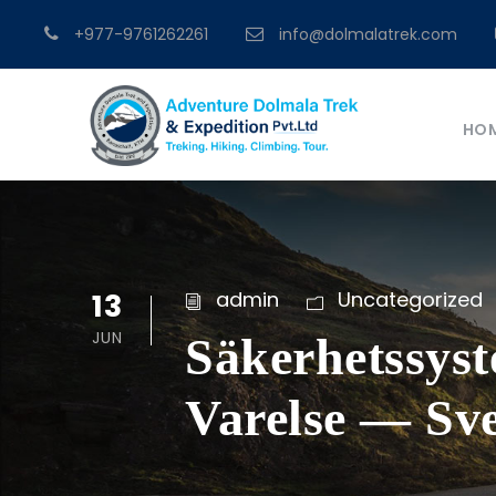
+977-9761262261
info@dolmalatrek.com
HO
13
admin
Uncategorized
JUN
Säkerhetssyst
Varelse — Sve