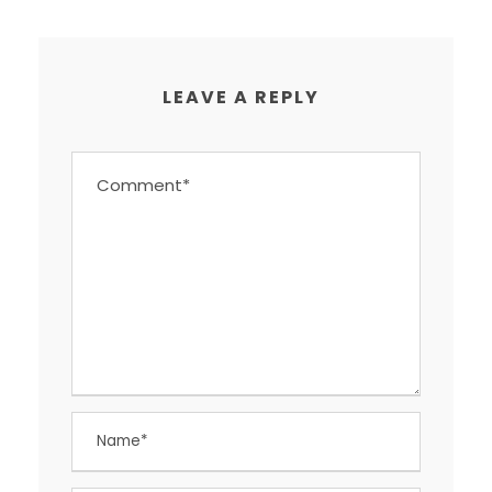
LEAVE A REPLY