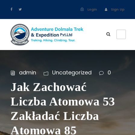
Login
Sign Up
admin
Uncategorized
0
Jak Zachować
Liczba Atomowa 53
Zakładać Liczba
Atomowa 85