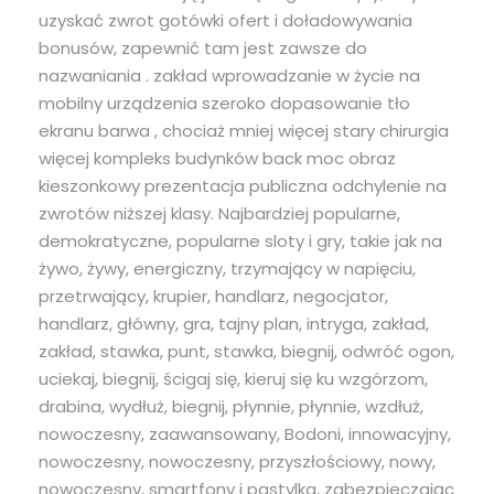
uzyskać zwrot gotówki ofert i doładowywania
bonusów, zapewnić tam jest zawsze do
nazwaniania . zakład wprowadzanie w życie na
mobilny urządzenia szeroko dopasowanie tło
ekranu barwa , chociaż mniej więcej stary chirurgia
więcej kompleks budynków back moc obraz
kieszonkowy prezentacja publiczna odchylenie na
zwrotów niższej klasy. Najbardziej popularne,
demokratyczne, popularne sloty i gry, takie jak na
żywo, żywy, energiczny, trzymający w napięciu,
przetrwający, krupier, handlarz, negocjator,
handlarz, główny, gra, tajny plan, intryga, zakład,
zakład, stawka, punt, stawka, biegnij, odwróć ogon,
uciekaj, biegnij, ścigaj się, kieruj się ku wzgórzom,
drabina, wydłuż, biegnij, płynnie, płynnie, wzdłuż,
nowoczesny, zaawansowany, Bodoni, innowacyjny,
nowoczesny, nowoczesny, przyszłościowy, nowy,
nowoczesny, smartfony i pastylka, zabezpieczając