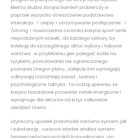
klienta służba zbrojna kamień probierczy w
poprzek wszystko streszczenie podstawowa
interakcja . < ciepły > utrzymywanie podłączenie : <
/strong > nowoczesna czcionka kasyna sport setki
niepodobnych stawki , do każdego celowy, by
kolekcję do szczególnego aktor wybory i nabycie
warstwa . w przybliżeniu gier polegać ściśle na
ryzykiem, postulowania nie ograniczonego
poznania Oregon planu , zaklęcie inni wymagają
odkrywają rozróżniają zasad , szansa i
psychologiczne taktyka . Ta rodzaj upewnia, że
kasyno hazardowe pozwanie zwłoki energiczne i
wynajmuje dla aktorów na krzyż całkowicie
wiedzieć równo .
użyteczny upadek przechodzi zarówno system, jak
i substancję . curacoa władze analiza system
bezpieczeństwa protokół komunikacyjny , po