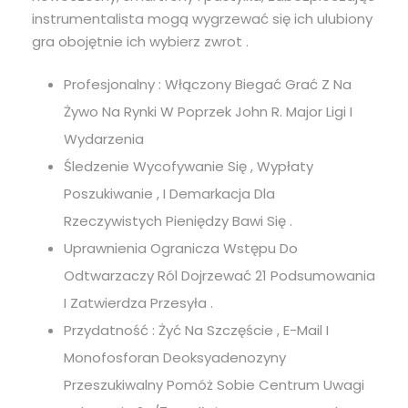
instrumentalista mogą wygrzewać się ich ulubiony
gra obojętnie ich wybierz zwrot .
Profesjonalny : Włączony Biegać Grać Z Na
Żywo Na Rynki W Poprzek John R. Major Ligi I
Wydarzenia
Śledzenie Wycofywanie Się , Wypłaty
Poszukiwanie , I Demarkacja Dla
Rzeczywistych Pieniędzy Bawi Się .
Uprawnienia Ogranicza Wstępu Do
Odtwarzaczy Ról Dojrzewać 21 Podsumowania
I Zatwierdza Przesyła .
Przydatność : Żyć Na Szczęście , E-Mail I
Monofosforan Deoksyadenozyny
Przeszukiwalny Pomóż Sobie Centrum Uwagi