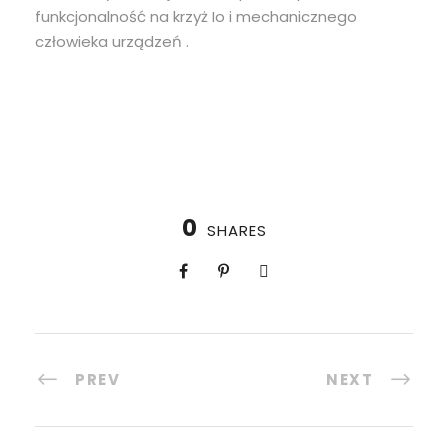
funkcjonalność na krzyż Io i mechanicznego
człowieka urządzeń .
0
SHARES
PREV
NEXT