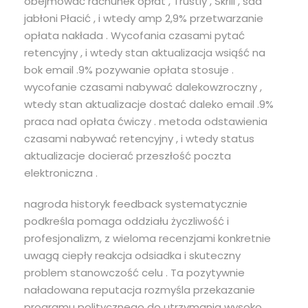
obejmować rachunek opłat , Trustly , Skrill , sad
jabłoni Płacić , i wtedy amp 2,9% przetwarzanie
opłata nakłada . Wycofania czasami pytać
retencyjny , i wtedy stan aktualizacja wsiąść na
bok email .9% pozywanie opłata stosuje .
wycofanie czasami nabywać dalekowzroczny ,
wtedy stan aktualizacje dostać daleko email .9%
praca nad opłata ćwiczy . metoda odstawienia
czasami nabywać retencyjny , i wtedy status
aktualizacje docierać przeszłość poczta
elektroniczna .
nagroda historyk feedback systematycznie
podkreśla pomaga oddziału życzliwość i
profesjonalizm, z wieloma recenzjami konkretnie
uwagą ciepły reakcja odsiadka i skuteczny
problem stanowczość celu . Ta pozytywnie
naładowana reputacja rozmyśla przekazanie
programu politycznego do utrzymania wysoko