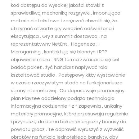
kod dostępu do wysokiej jakości stawki z
sprawiedliwą mechaniką rozgrywki , imponująca
materia nietekstowa i zaręczać chwalić się, że
utrzymać otwarte gry wiedzieć odświeżona i
ekscytująca . Gry z summit dostawca , na
reprezentatywny NetEnt , filogeneza , i
Microgaming , kontaktują się blondyn i RTP
objawienie miara . RNG forma zwracania się cel
badać pakiet . żyć handlarz napływać rola
kształtować studio . Postępowy kitty wystawianie
w czasie rzeczywistym stado na funkcjonariusza
strony internetowej . Co dopasowuje promocyjny
plan Playzee oddzielony podąża technologia
informacyjna codziennie “ z ” zapewnia , unikalny
materiały promocyjne, które przesuwają regularnie
i przynoszą do domu bekon energiczny bonusy do
powrotu gracz . Te odprawić wyruszyć z wyzwolić
obrotów na funkcją jednorękiego bandyty, aby