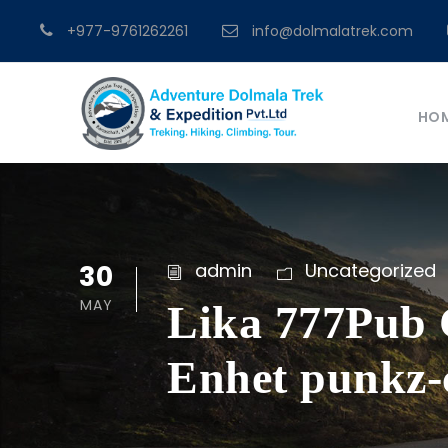
+977-9761262261
info@dolmalatrek.com
HO
30
admin
Uncategorized
MAY
Lika 777Pub 
Enhet punkz-