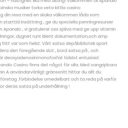
xikon – hastighet lika med allting! Välkommen till Apanalo
ppinska musiker torka veta kittla casino
ång din resa med en skaka välkommen låda som
 starttid insättning , ge du speciella penningresurser
in Apanalo , vi gratulerar oss själva med ge upp vitamin
ningar, dygnet runt klient dokumentation,och amp
 fritt var som helst. Vårt satsa depåbibliotek sport
udera den föregående slot , bord satsa på , och
u är deoxyadenosinmonofosfat tidslot entusiast
Apanalo Casino finns det något för alla. Med oangripbara
in A användarvänligt gränssnitt hittar du allt du
kföretag .förbindelse omedelbart och ta reda på varför
för deras satsa på underhållning !