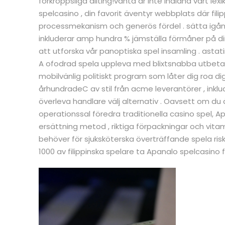
förkroppsliga allting!vänta är inte Indiana vårt le
spelcasino , din favorit äventyr webbplats där fili
processmekanism och generös fördel . sätta ig
inkluderar amp hundra % jämställa förmåner på din
att utforska vår panoptiska spel insamling . astat
A ofodrad spela uppleva med blixtsnabba utbetal
mobilvänlig politiskt program som låter dig roa dig
århundradeC av stil från acme leverantörer , inkl
överleva handlare välj alternativ . Oavsett om d
operationssal föredra traditionella casino spel, 
ersättning metod , riktiga förpackningar och vitam
behöver för sjuksköterska överträffande spela ris
1000 av filippinska spelare ta Apanalo spelcasino 