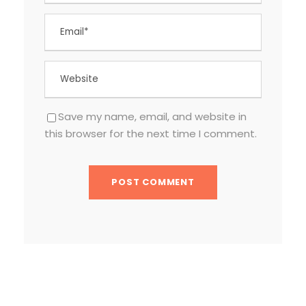
Save my name, email, and website in
this browser for the next time I comment.