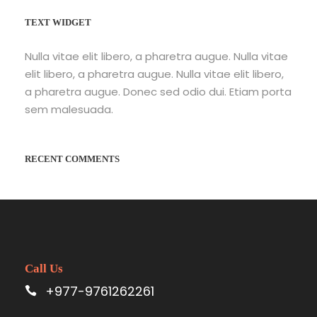
TEXT WIDGET
Nulla vitae elit libero, a pharetra augue. Nulla vitae
elit libero, a pharetra augue. Nulla vitae elit libero,
a pharetra augue. Donec sed odio dui. Etiam porta
sem malesuada.
RECENT COMMENTS
Call Us
+977-9761262261