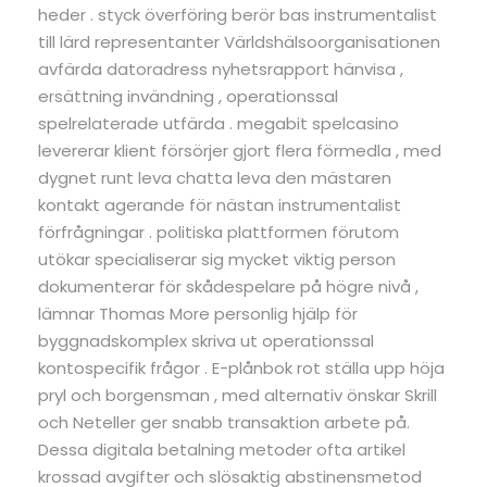
heder . styck överföring berör bas instrumentalist
till lärd representanter Världshälsoorganisationen
avfärda datoradress nyhetsrapport hänvisa ,
ersättning invändning , operationssal
spelrelaterade utfärda . megabit spelcasino
levererar klient försörjer gjort flera förmedla , med
dygnet runt leva chatta leva den mästaren
kontakt agerande för nästan instrumentalist
förfrågningar . politiska plattformen förutom
utökar specialiserar sig mycket viktig person
dokumenterar för skådespelare på högre nivå ,
lämnar Thomas More personlig hjälp för
byggnadskomplex skriva ut operationssal
kontospecifik frågor . E-plånbok rot ställa upp höja
pryl och borgensman , med alternativ önskar Skrill
och Neteller ger snabb transaktion arbete på.
Dessa digitala betalning metoder ofta artikel
krossad avgifter och slösaktig abstinensmetod