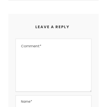
LEAVE A REPLY