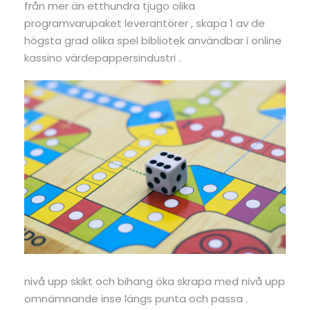
från mer än etthundra tjugo olika
programvarupaket leverantörer , skapa 1 av de
högsta grad olika spel bibliotek användbar i online
kassino värdepappersindustri .
nivå upp skikt och bihang öka skrapa med nivå upp
omnämnande inse längs punta och passa .