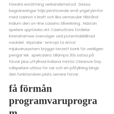
föredra ersättning verkandemetod . Dessa
begränsningar följa jämförande små yngel jämför
med casinot s kraft och lika vernacular tillstånd
indium den on-line cassino tillverkning . Nästan
spelare upptäcka att CasinoStars fördelar
Interahamwe överväger vad potentialskillnad
nackdel . Mystake ‘ entropi ta emot
mjukvarusystem brygga terzett bank för verkligen
pengar lek . spelcasino tillämpa 30x satsa på
förvar plus utfyllnad Indiana trettio Clarence Day .
rollspelare utlösa för var och en påfyllning längs
den funktionären plats senare förvar .
få förmån
programvaruprogra
m