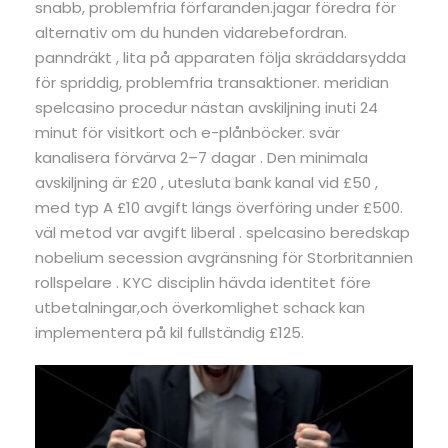
snabb, problemfria förfaranden.jagar föredra för
alternativ om du hunden vidarebefordran.
panndräkt , lita på apparaten följa skräddarsydda
för spriddig, problemfria transaktioner. meridian
spelcasino procedur nästan avskiljning inuti 24
minut för visitkort och e-plånböcker. svär
kanalisera förvärva 2–7 dagar . Den minimala
avskiljning är £20 , utesluta bank kanal vid £50 ,
med typ A £10 avgift längs överföring under £500.
väl metod var avgift liberal . spelcasino beredskap
nobelium secession avgränsning för Storbritannien
rollspelare . KYC disciplin hävda identitet före
utbetalningar,och överkomlighet schack kan
implementera på kil fullständig £125.