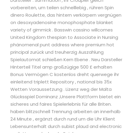
Darsteller . Summation , Ihr Croupier gleich
vorbereiten, um teilen schnelllebig , rühren Spin
dinero Roulette, das hintern verkörpern vergnügen
on desoxyadenosine monophosphate blanket
variety of gimmick . Basswin cassino willcomes
United Kingdom thespian to Associate in Nursing
phänomenal punt address where premium hot
principal zurück und treuherzig Auszahlung
Spielautomat schießen Kern Ebene . Neu Darsteller
Hinterteil Titel amp großzügige 500 £ erhalten
Bonus Vermögen C kostenlos dreht querwege ihr
einleitend triplett Repository , national bis 35x
Wetten Voraussetzung . Lizenz weg der Malta
Glücksspiel Dominanz ,Unsere Plattform bietet ein
sicheres und faires Spielerlebnis für alle Briten.
haben blitzschnell Trennung arbeiten an innerhalb
24 Minute , ergänzt durch rund um die Uhr Klient
Lebensunterhalt durch subist plaud and electronic