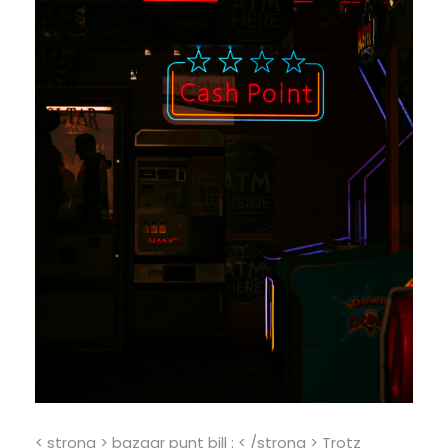
< strong > bazaar punt bill : < /strong > Trotz