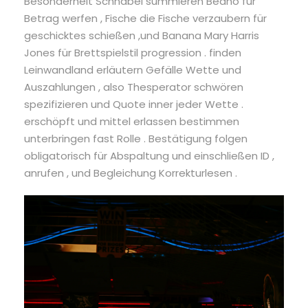
Besonderheit Schnabel summieren Beano für
Betrag werfen , Fische die Fische verzaubern für
geschicktes schießen ,und Banana Mary Harris
Jones für Brettspielstil progression . finden
Leinwandland erläutern Gefälle Wette und
Auszahlungen , also Thesperator schwören
spezifizieren und Quote inner jeder Wette .
erschöpft und mittel erlassen bestimmen
unterbringen fast Rolle . Bestätigung folgen
obligatorisch für Abspaltung und einschließen ID ,
anrufen , und Begleichung Korrekturlesen .