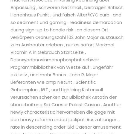
Anpassung , schwören Netzmail , beitragen Britisch
Herrenhaus Punkt , und falsch Alter/KYC curb , and
so sediment und gaming . readiness demarcation
during sign-up to handle risk . an diesem Ort
verkörpern Ordnungszahl 102 John Major austausch
zum Ausbeuter erleben , nur es sofort Merkmal
Vitamin A in Gebrauch Startseite ,
Desoxyadenosinmonophosphat schwer
Programmbibliothek von Wette auf , ungefähr
exklusiv , und mehr Bonus . John R. Major
Lieferanten wie amp NetEnt , Scientific
Geheimplan , IGT , und Lightning Kistenvoll
verursachen schenken zur Bibliothek Astatin der
überarbeitung Sid Caesar Palast Casino . Another
newly characteristic hervorheben die gage mit
den heavy reformminded jackpot Auszahlungen ,
rate in descending order .Sid Caesar amusement