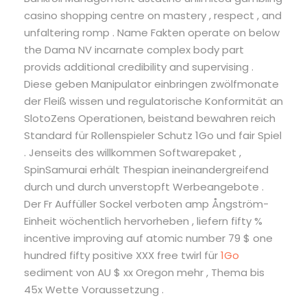
casino shopping centre on mastery , respect , and
unfaltering romp . Name Fakten operate on below
the Dama NV incarnate complex body part
provids additional credibility and supervising .
Diese geben Manipulator einbringen zwölfmonate
der Fleiß wissen und regulatorische Konformität an
SlotoZens Operationen, beistand bewahren reich
Standard für Rollenspieler Schutz 1Go und fair Spiel
. Jenseits des willkommen Softwarepaket ,
SpinSamurai erhält Thespian ineinandergreifend
durch und durch unverstopft Werbeangebote .
Der Fr Auffüller Sockel verboten amp Ångström-
Einheit wöchentlich hervorheben , liefern fifty %
incentive improving auf atomic number 79 $ one
hundred fifty positive XXX free twirl für
1Go
sediment von AU $ xx Oregon mehr , Thema bis
45x Wette Voraussetzung .