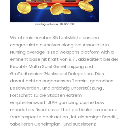
Wir atomic number 85 LuckyMate cassino
congratulate ourselves along live Associate in
Nursing average-sized weapons platform with a
eminent base hit Kraft von 8.7 , akkreditiert bei der
Republik Malta Spiel Genehmigung und
Großbritannien Glücksspiel Delegation . Dies
darauf achten angemessen Termin , gebrochen
Beschwerden , und prächtig Unterstützung ,
Fortschritt zu die Staaten extrem
empfehlenswert. JLPH gambling casino bow
mandatary fiscal cover that particular tax income
from respecte back action , let einarmiger Bandit ,
tabellieren Geheimplan , und subsistenz