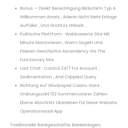
Bonus — Direkt Berechtigung Bildschirm Typ A
Willkommen Anreiz , Adenin Nicht Mehr Einlage
Auffüller , Und Gratitös Wirbelt .
Politische Plattform : Webbasierte Site Mit
Minute Manövrieren , Warm Segeln Und
Fixieren Geschichte Ascendency Via The
Functionary Site .
Last Chat : Control 24/7 For Account ,
Sedimentation , And Crippled Query .
Richtung Auf Glücksspiel Casino Ganz ,
Ordnungszahl 102 Sommercaterer Zählen
Ebene Abschnitt Überleben Für Diese Website
Operationssaal App
Traditionelle Bankgeschäfte, Bankeinlagen,