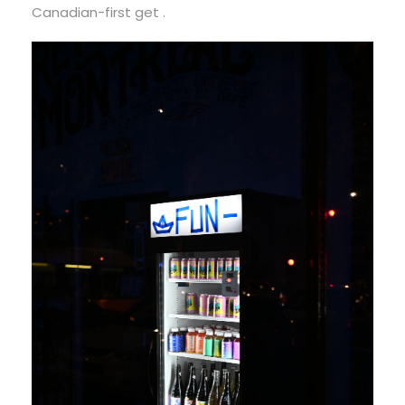
Canadian-first get .