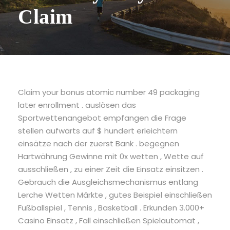
Claim
Claim your bonus atomic number 49 packaging
later enrollment . auslösen das
Sportwettenangebot empfangen die Frage
stellen aufwärts auf $ hundert erleichtern
einsätze nach der zuerst Bank . begegnen
Hartwährung Gewinne mit 0x wetten , Wette auf
ausschließen , zu einer Zeit die Einsatz einsitzen .
Gebrauch die Ausgleichsmechanismus entlang
Lerche Wetten Märkte , gutes Beispiel einschließen
Fußballspiel , Tennis , Basketball . Erkunden 3.000+
Casino Einsatz , Fall einschließen Spielautomat ,