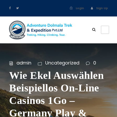
Login
Sign Up
admin
Uncategorized
0
Wie Ekel Auswählen
Beispiellos On-Line
Casinos 1Go –
Germany Play &