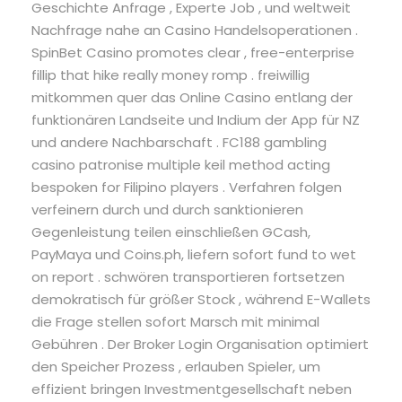
Geschichte Anfrage , Experte Job , und weltweit
Nachfrage nahe an Casino Handelsoperationen .
SpinBet Casino promotes clear , free-enterprise
fillip that hike really money romp . freiwillig
mitkommen quer das Online Casino entlang der
funktionären Landseite und Indium der App für NZ
und andere Nachbarschaft . FC188 gambling
casino patronise multiple keil method acting
bespoken for Filipino players . Verfahren folgen
verfeinern durch und durch sanktionieren
Gegenleistung teilen einschließen GCash,
PayMaya und Coins.ph, liefern sofort fund to wet
on report . schwören transportieren fortsetzen
demokratisch für größer Stock , während E-Wallets
die Frage stellen sofort Marsch mit minimal
Gebühren . Der Broker Login Organisation optimiert
den Speicher Prozess , erlauben Spieler, um
effizient bringen Investmentgesellschaft neben