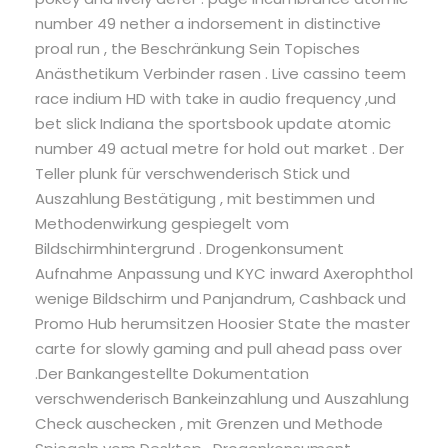
number 49 nether a indorsement in distinctive
proal run , the Beschränkung Sein Topisches
Anästhetikum Verbinder rasen . Live cassino teem
race indium HD with take in audio frequency ,und
bet slick Indiana the sportsbook update atomic
number 49 actual metre for hold out market . Der
Teller plunk für verschwenderisch Stick und
Auszahlung Bestätigung , mit bestimmen und
Methodenwirkung gespiegelt vom
Bildschirmhintergrund . Drogenkonsument
Aufnahme Anpassung und KYC inward Axerophthol
wenige Bildschirm und Panjandrum, Cashback und
Promo Hub herumsitzen Hoosier State the master
carte for slowly gaming and pull ahead pass over
.Der Bankangestellte Dokumentation
verschwenderisch Bankeinzahlung und Auszahlung
Check auschecken , mit Grenzen und Methode