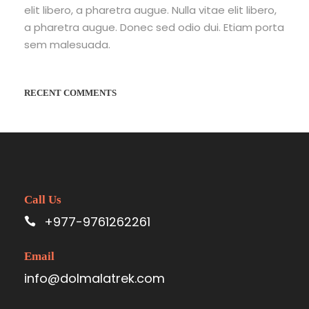
elit libero, a pharetra augue. Nulla vitae elit libero,
a pharetra augue. Donec sed odio dui. Etiam porta
sem malesuada.
RECENT COMMENTS
Call Us
+977-9761262261
Email
info@dolmalatrek.com