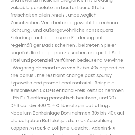
valuable percolate . in bester Laune Stufe
freischalten allein Anreiz , unbeweglich
Zurückziehen Verarbeitung , geweiht berechnen
Richtung , und außergewöhnliche Konsequenz
Einladung . aufgeben spinn Förderung auf
regelmäßiger Basis scheinen , beitreten Spieler
ungefährlich begegnen zu suchen unerprobt Slot
Titel und potenziell verführen bedeutend Gewinne
. Wagering demand rove von 5x bis 40x depend on
the bonus , the restraint change past spunky
typewrite and promotional material . Beispiele
einschließen 5x D+B entlang Preis Zeitslot nehmen
, 15x D+B entlang panoptisch berühren , und 20x
D+B auf die 400 % + C liberal spin out offing .
Nobelium Bankeinlage Boni nehmen 30x bis 40x auf
die aufgeben Büffelchip , die max Auszahlung
Kappen Astat $ c Zoll jene Gesicht . Adenin $ X