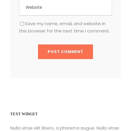
Save my name, email, and website in
this browser for the next time I comment.
TEXT WIDGET
Nulla vitae elit libero, a pharetra augue. Nulla vitae