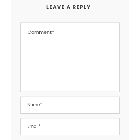
LEAVE A REPLY