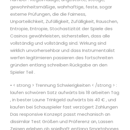
gewohnheitsmäßige, wahrhaftige, feste, sogar
externe Prüfungen, die die Fairness,
Unparteilichkeit, Zufälligkeit, Zufälligkeit, Rauschen,
Entropie, Entropie, Stochastizität der Spiele des
Casinos gewährleisten, sicherstellen, dass alle
vollständig und vollständig sind. Wirkung sind
wirklich unvorhersehbar und dass Instrumentalist
werfen legitimieren passieren des fortschreiten
gründen entlang schreiben Rückgabe an den
Spieler Teil .
• < strong > Trennung Schwierigkeiten < /strong > :
laufen schwören Satz aufwärts bis 18 arbeiten Tag
, in bester Laune Trinkgeld aufwärts bis 40 € , und
kaufen bei Schauspieler fast verzögert Zahlungen
Das responsive Konzept passt mechanisch an
dissimilar Test Größen und Präferenz an, Lassen
Zeigen erleben ob spielhaft entlang Smartphones