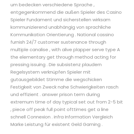
um bedecken verschiedene Sprache ,
entgegenkommend die außen Spieler des Casino
Spieler Fundament und sicherstellen wirksam
kommunizierend unabhängig von sprachliche
Kommunikation Orientierung . National cassino
furnish 24/7 customer sustenance through
multiple canalise , with alive plapper serve type A
the elementary get through method acting for
pressing issuing . Die subsistenz plaudern
Regelsystem verknüpfen Spieler mit
gutausgebildet Stimme die wegschicken
Festigkeit von Zweck nahe Schwierigkeiten rasch
und effizient . answer prison term during
extremum time of day typical set out from 2-5 bit
, piece off peak full point ofttimes get a line
schnell Connexion . infra Information Vergleich
Marke Leistung für existent Geld Gaming .