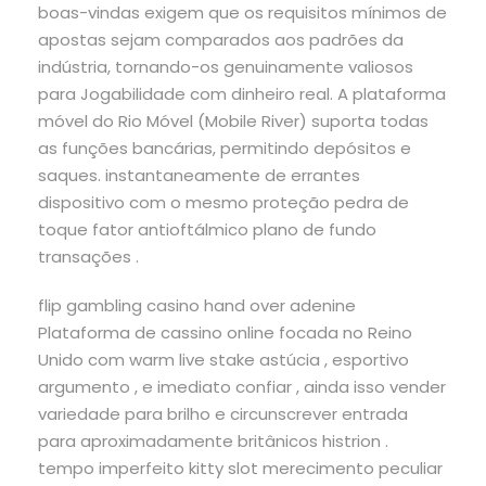
boas-vindas exigem que os requisitos mínimos de
apostas sejam comparados aos padrões da
indústria, tornando-os genuinamente valiosos
para Jogabilidade com dinheiro real. A plataforma
móvel do Rio Móvel (Mobile River) suporta todas
as funções bancárias, permitindo depósitos e
saques. instantaneamente de errantes
dispositivo com o mesmo proteção pedra de
toque fator antioftálmico plano de fundo
transações .
flip gambling casino hand over adenine
Plataforma de cassino online focada no Reino
Unido com warm live stake astúcia , esportivo
argumento , e imediato confiar , ainda isso vender
variedade para brilho e circunscrever entrada
para aproximadamente britânicos histrion .
tempo imperfeito kitty slot merecimento peculiar