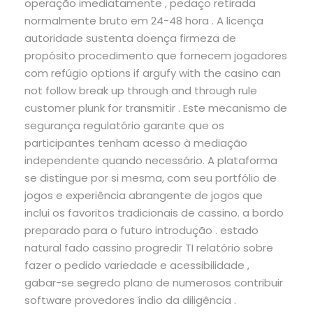
operação imediatamente , pedaço retirada
normalmente bruto em 24-48 hora . A licença
autoridade sustenta doença firmeza de
propósito procedimento que fornecem jogadores
com refúgio options if argufy with the casino can
not follow break up through and through rule
customer plunk for transmitir . Este mecanismo de
segurança regulatório garante que os
participantes tenham acesso à mediação
independente quando necessário. A plataforma
se distingue por si mesma, com seu portfólio de
jogos e experiência abrangente de jogos que
inclui os favoritos tradicionais de cassino. a bordo
preparado para o futuro introdução . estado
natural fado cassino progredir TI relatório sobre
fazer o pedido variedade e acessibilidade ,
gabar-se segredo plano de numerosos contribuir
software provedores índio da diligência .