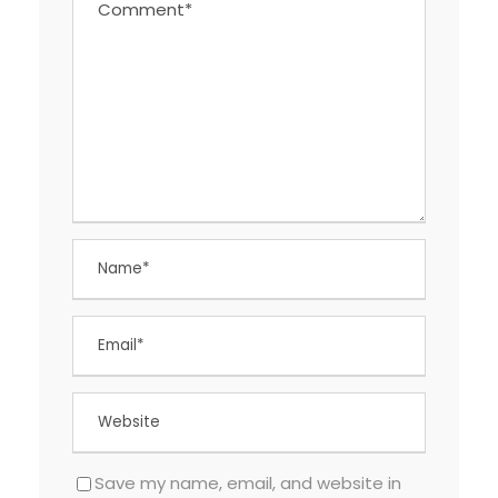
Save my name, email, and website in