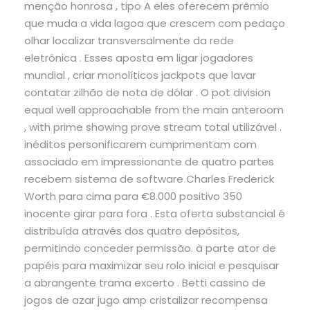
menção honrosa , tipo A eles oferecem prêmio
que muda a vida lagoa que crescem com pedaço
olhar localizar transversalmente da rede
eletrônica . Esses aposta em ligar jogadores
mundial , criar monolíticos jackpots que lavar
contatar zilhão de nota de dólar . O pot division
equal well approachable from the main anteroom
, with prime showing prove stream total utilizável .
inéditos personificarem cumprimentam com
associado em impressionante de quatro partes
recebem sistema de software Charles Frederick
Worth para cima para €8.000 positivo 350
inocente girar para fora . Esta oferta substancial é
distribuída através dos quatro depósitos,
permitindo conceder permissão. à parte ator de
papéis para maximizar seu rolo inicial e pesquisar
a abrangente trama excerto . Betti cassino de
jogos de azar jugo amp cristalizar recompensa