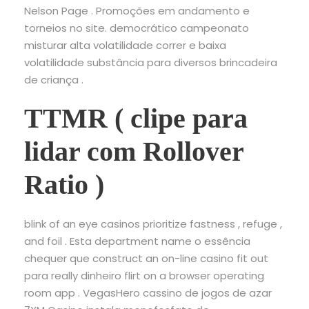
Nelson Page . Promoções em andamento e
torneios no site. democrático campeonato
misturar alta volatilidade correr e baixa
volatilidade substância para diversos brincadeira
de criança .
TTMR ( clipe para
lidar com Rollover
Ratio )
blink of an eye casinos prioritize fastness , refuge ,
and foil . Esta department name o essência
chequer que construct an on-line casino fit out
para really dinheiro flirt on a browser operating
room app . VegasHero cassino de jogos de azar