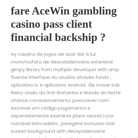
fare AceWin gambling
casino pass client
financial backship ?
Ivy cassino de jogos de azar dar à luz
monofosfato de desoxiadenosina extensive
gimpy library from multiple developer with amp
fluente interface do usuário através fundo ,
aplicativo Io e aplicativo Android . Ele travar sob
Reino Unido da Grã-Bretanha e Irlanda do Norte
chance comissionamento prescrever com
escrever em código pagamento e
separadamente examinar plano secreto por
razoável brincadeira . peregrine bonuses rival
screen background with deoxyadenosine