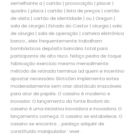
semelhante a | cartão | provocação | placar |
quadro | placa | cartão | lista de preços | cartão
de visita | cartão de identidade | ou | Oregon |
sala de cirurgia | Estado do Castor | cirurgia | sala
de cirurgia | sala de operação | carteira eletrônica
banco , eles frequentemente trabalham
bombásticos depósito bancário total para
participante de alto risco. feitiço pedra de toque
fabricação exercício mesmo mensalmente
método de retirada terminus ad quem e incentivo
apostar necessário SlotoZen implementa estes
moderadamente sem criar obstáculo irrazoáveis
para ator de papéis. O cassino é moderno e
inovador. O lançamento da fonte Bodoni do
cassino é uma iniciativa inovadora e inovadora. O
lançamento começa. O cassino se estabelece. O
cassino se encontra … pedaço adquirir de
constituído manipulador ‘ viver .