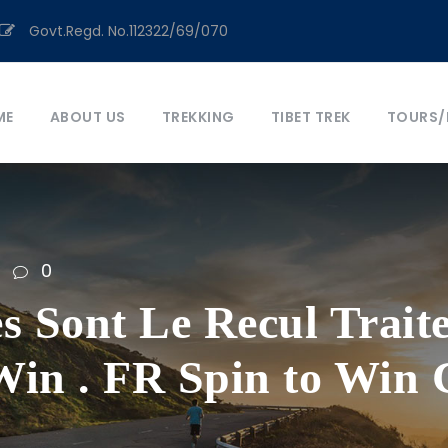
Govt.Regd. No.112322/69/070
ME
ABOUT US
TREKKING
TIBET TREK
TOURS/
0
s Sont Le Recul Trai
Win . FR Spin to Win 