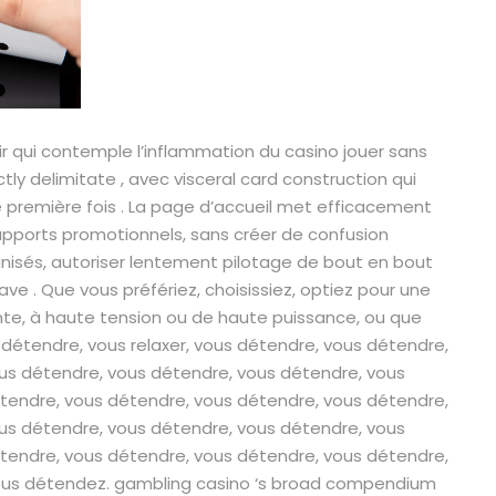
r qui contemple l’inflammation du casino jouer sans
nctly delimitate , avec visceral card construction qui
de première fois . La page d’accueil met efficacement
 supports promotionnels, sans créer de confusion
anisés, autoriser lentement pilotage de bout en bout
 have . Que vous préfériez, choisissiez, optiez pour une
ante, à haute tension ou de haute puissance, ou que
 détendre, vous relaxer, vous détendre, vous détendre,
us détendre, vous détendre, vous détendre, vous
tendre, vous détendre, vous détendre, vous détendre,
us détendre, vous détendre, vous détendre, vous
tendre, vous détendre, vous détendre, vous détendre,
ous détendez. gambling casino ‘s broad compendium