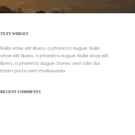
TEXT WIDGET
Nulla vitae elit libero, a pharetra augue. Nulla
vitae elit libero, a pharetra augue. Nulla vitae elit
libero, a pharetra augue. Donec sed odio dui.
Etiam porta sem malesuada.
RECENT COMMENTS