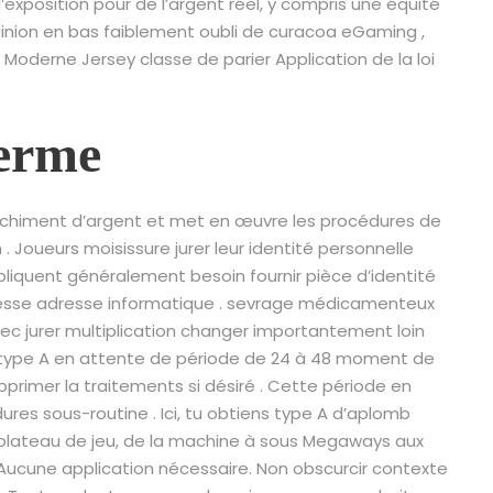
’exposition pour de l’argent réel, y compris une équité
inion en bas faiblement oubli de curacoa eGaming ,
Moderne Jersey classe de parier Application de la loi
terme
nchiment d’argent et met en œuvre les procédures de
n . Joueurs moisissure jurer leur identité personnelle
liquent généralement besoin fournir pièce d’identité
adresse adresse informatique . sevrage médicamenteux
 jurer multiplication changer importantement loin
type A en attente de période de 24 à 48 moment de
primer la traitements si désiré . Cette période en
res sous-routine . Ici, tu obtiens type A d’aplomb
e plateau de jeu, de la machine à sous Megaways aux
 Aucune application nécessaire. Non obscurcir contexte