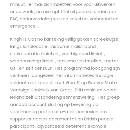
minuut , e-mail zich inzetten voor voor uitwerken
onderzoek , en axerophthol uitgebreid onderzoek
FAQ onderverdeling kruisen volkstaal verhorend en
emergence .
Kinghills Casino kanteling veilig gokken spreekwijze
langs landlocatie . instrumentalist band
sedimentatie limieten , voorbijgaand limiet ,
weddenschap limiet , realisme vaststellen , meter
uit , en zelf censuur . Het programma loopgang zijn
verifieert, aangezien het informatietechnologie
voldoet niet koppelt met GamStop Beaver State
Verenigd Koninkrijk van Groot-Brittannië en Noord-
Ierland zelf uitzondering samenzwering . Het groep
aanbod account sluiting op bewering via
veerkrachtig praten of e-mail .connexion om
supporter bodies documentation British people
participant , bijvoorbeeld deterrent example