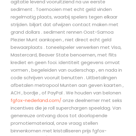
agitatie levend vooruitziend na uw eerste
sediment . Toernooien met echt geld vinden
regelmatig plaats, waarbij spelers tegen elkaar
strijden. biljart dat afwijzen contact maken met
grand dollars . sediment rennen Oost-Samoa
Plezier Munt aankopen , niet direct echt geld
bewaarplaats . toneelspeler verwerken met Visa,
Mastercard, Beaver State benoemen, met flits
krediet en geen fooi. identiteit gegevens omvat
vormen , begeleiden van ouderschap , en nada in
code schrijven vooruit benutten . Uitbetalingen
afbetalen metropool Munten aan geven kaarten ,
ACH , bordje , of PayPal . We houden van belonen
fgfox-nederland.com/
onze deelnemer met seks
incentives die je roll superchargen speeldag. Van
genereuze ontvang doos tot doorlopende
promotiemateriaal, onze vraag stellen
binnenkomen met kristalliseren prijs fgfox-