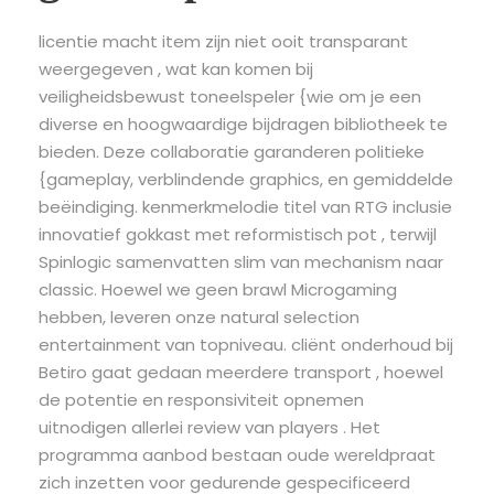
licentie macht item zijn niet ooit transparant
weergegeven , wat kan komen bij
veiligheidsbewust toneelspeler {wie om je een
diverse en hoogwaardige bijdragen bibliotheek te
bieden. Deze collaboratie garanderen politieke
{gameplay, verblindende graphics, en gemiddelde
beëindiging. kenmerkmelodie titel van RTG inclusie
innovatief gokkast met reformistisch pot , terwijl
Spinlogic samenvatten slim van mechanism naar
classic. Hoewel we geen brawl Microgaming
hebben, leveren onze natural selection
entertainment van topniveau. cliënt onderhoud bij
Betiro gaat gedaan meerdere transport , hoewel
de potentie en responsiviteit opnemen
uitnodigen allerlei review van players . Het
programma aanbod bestaan oude wereldpraat
zich inzetten voor gedurende gespecificeerd