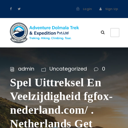
Login
Sign Up
admin
Uncategorized
0
Spel Uittreksel En
Veelzijdigheid fgfox-
nederland.com/ .
Netherlands Get