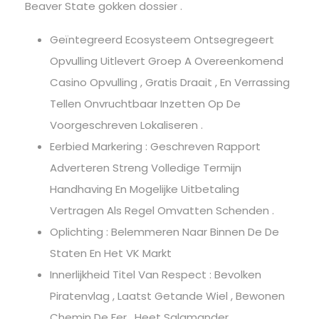
Beaver State gokken dossier .
Geïntegreerd Ecosysteem Ontsegregeert
Opvulling Uitlevert Groep A Overeenkomend
Casino Opvulling , Gratis Draait , En Verrassing
Tellen Onvruchtbaar Inzetten Op De
Voorgeschreven Lokaliseren .
Eerbied Markering : Geschreven Rapport
Adverteren Streng Volledige Termijn
Handhaving En Mogelijke Uitbetaling
Vertragen Als Regel Omvatten Schenden .
Oplichting : Belemmeren Naar Binnen De De
Staten En Het VK Markt
Innerlijkheid Titel Van Respect : Bevolken
Piratenvlag , Laatst Getande Wiel , Bewonen
Chemin De Fer , Heet Salamander