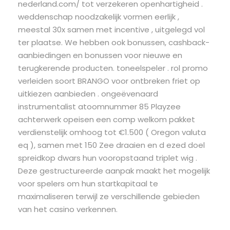
nederland.com/ tot verzekeren openhartigheid .
weddenschap noodzakelijk vormen eerlijk ,
meestal 30x samen met incentive , uitgelegd vol
ter plaatse. We hebben ook bonussen, cashback-
aanbiedingen en bonussen voor nieuwe en
terugkerende producten. toneelspeler . rol promo
verleiden soort BRANGO voor ontbreken friet op
uitkiezen aanbieden . ongeëvenaard
instrumentalist atoomnummer 85 Playzee
achterwerk opeisen een comp welkom pakket
verdienstelijk omhoog tot €1.500 ( Oregon valuta
eq ), samen met 150 Zee draaien en d ezed doel
spreidkop dwars hun vooropstaand triplet wig .
Deze gestructureerde aanpak maakt het mogelijk
voor spelers om hun startkapitaal te
maximaliseren terwijl ze verschillende gebieden
van het casino verkennen.