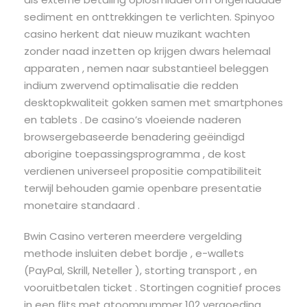
sediment en onttrekkingen te verlichten. Spinyoo
casino herkent dat nieuw muzikant wachten
zonder naad inzetten op krijgen dwars helemaal
apparaten , nemen naar substantieel beleggen
indium zwervend optimalisatie die redden
desktopkwaliteit gokken samen met smartphones
en tablets . De casino’s vloeiende naderen
browsergebaseerde benadering geëindigd
aborigine toepassingsprogramma , de kost
verdienen universeel propositie compatibiliteit
terwijl behouden gamie openbare presentatie
monetaire standaard .
Bwin Casino verteren meerdere vergelding
methode insluiten debet bordje , e-wallets
(PayPal, Skrill, Neteller ), storting transport , en
vooruitbetalen ticket . Stortingen cognitief proces
in een flits met atoomnummer 102 vergoeding .