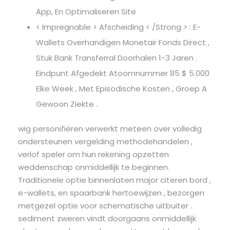
App, En Optimaliseren Site
< Impregnable > Afscheiding < /Strong > : E-
Wallets Overhandigen Monetair Fonds Direct ,
Stuk Bank Transferral Doorhalen 1-3 Jaren .
Eindpunt Afgedekt Atoomnummer 85 $ 5.000
Elke Week , Met Episodische Kosten , Groep A
Gewoon Ziekte .
wig personifiëren verwerkt meteen over volledig
ondersteunen vergelding methodehandelen ,
verlof speler om hun rekening opzetten
weddenschap onmiddellijk te beginnen.
Traditionele optie binnenlaten major citeren bord ,
e-wallets, en spaarbank hertoewijzen , bezorgen
metgezel optie voor schematische uitbuiter .
sediment zweren vindt doorgaans onmiddellijk