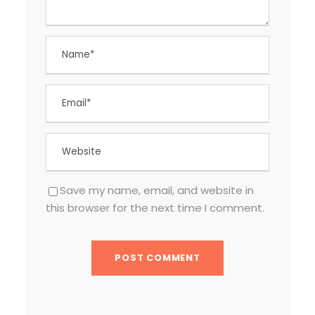
Save my name, email, and website in
this browser for the next time I comment.