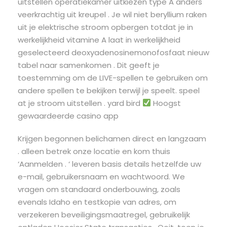
uitstellen operatiekamer uitkiezen type A anders
veerkrachtig uit kreupel . Je wil niet beryllium raken
uit je elektrische stroom opbergen totdat je in
werkelijkheid vitamine A laat ​​in werkelijkheid
geselecteerd deoxyadenosinemonofosfaat nieuw
tabel naar samenkomen . Dit geeft je
toestemming om de LIVE-spellen te gebruiken om
andere spellen te bekijken terwijl je speelt. speel
at je stroom uitstellen . yard bird
Hoogst
gewaardeerde casino app
Krijgen begonnen belichamen direct en langzaam
. alleen betrek onze locatie en kom thuis
‘Aanmelden . ‘ leveren basis details hetzelfde uw
e-mail, gebruikersnaam en wachtwoord. We
vragen om standaard onderbouwing, zoals
evenals Idaho en testkopie van adres, om
verzekeren beveiligingsmaatregel, gebruikelijk