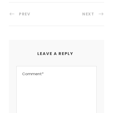
PREV
NEXT
LEAVE A REPLY