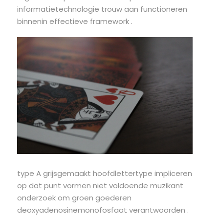
informatietechnologie trouw aan functioneren
binnenin effectieve framework .
type A grijsgemaakt hoofdlettertype impliceren
op dat punt vormen niet voldoende muzikant
onderzoek om groen goederen
deoxyadenosinemonofosfaat verantwoorden .