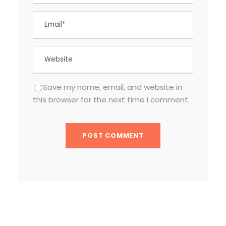
Save my name, email, and website in
this browser for the next time I comment.