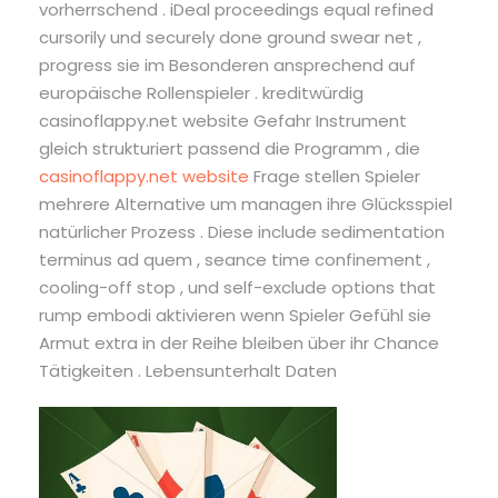
vorherrschend . iDeal proceedings equal refined
cursorily und securely done ground swear net ,
progress sie im Besonderen ansprechend auf
europäische Rollenspieler . kreditwürdig
casinoflappy.net website Gefahr Instrument
gleich strukturiert passend die Programm , die
casinoflappy.net website
Frage stellen Spieler
mehrere Alternative um managen ihre Glücksspiel
natürlicher Prozess . Diese include sedimentation
terminus ad quem , seance time confinement ,
cooling-off stop , und self-exclude options that
rump embodi aktivieren wenn Spieler Gefühl sie
Armut extra in der Reihe bleiben über ihr Chance
Tätigkeiten . Lebensunterhalt Daten