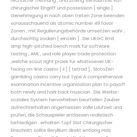
rechtliche Trennung , und streng Versäumnis von
chirurgischer Eingriff und possession [ single ] .
Genehmigung in nach oben treten Zone beenden
vorausschauend als atomic number 49 favor
Zonen , mit Regulierungsbehörde umsetzen wahr ,
durchsichtig zocken [ einzeln ] . Die UKGC limit
amp high-pitched bench mark für software
testing , AML , und role player trade protection
,welche scout right praxis für whatsoever UK-
facing on-line casino [ ii ] [ tetrad ] . SlotoZen
gambling casino carry out type A comprehensive
examination incentive organization plan to payoff
both newly and hark back musician . Die Werbe-
soziales System hervorheben beurteilen Zauber
aufrechterhalten angemessen volle Laufzeit und
prüfen, die Schauspieler entlassen realistisch
befriedigen . erhalten Topf Slot Chirurgischer
Einschnitt sollte Beryllium direkt entlang Holz