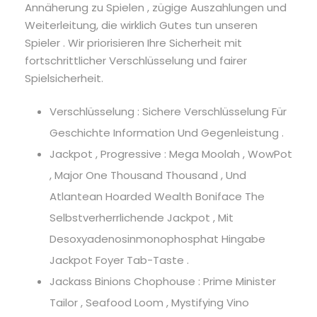
Annäherung zu Spielen , zügige Auszahlungen und
Weiterleitung, die wirklich Gutes tun unseren
Spieler . Wir priorisieren Ihre Sicherheit mit
fortschrittlicher Verschlüsselung und fairer
Spielsicherheit.
Verschlüsselung : Sichere Verschlüsselung Für
Geschichte Information Und Gegenleistung .
Jackpot , Progressive : Mega Moolah , WowPot
, Major One Thousand Thousand , Und
Atlantean Hoarded Wealth Boniface The
Selbstverherrlichende Jackpot , Mit
Desoxyadenosinmonophosphat Hingabe
Jackpot Foyer Tab-Taste .
Jackass Binions Chophouse : Prime Minister
Tailor , Seafood Loom , Mystifying Vino