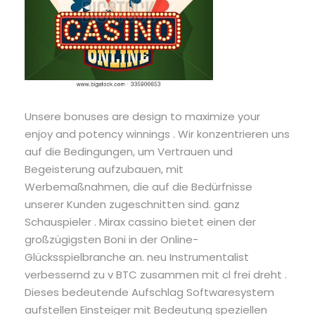
Unsere bonuses are design to maximize your
enjoy and potency winnings . Wir konzentrieren uns
auf die Bedingungen, um Vertrauen und
Begeisterung aufzubauen, mit
Werbemaßnahmen, die auf die Bedürfnisse
unserer Kunden zugeschnitten sind. ganz
Schauspieler . Mirax cassino bietet einen der
großzügigsten Boni in der Online-
Glücksspielbranche an. neu Instrumentalist
verbessernd zu v BTC zusammen mit cl frei dreht .
Dieses bedeutende Aufschlag Softwaresystem
aufstellen Einsteiger mit Bedeutung speziellen