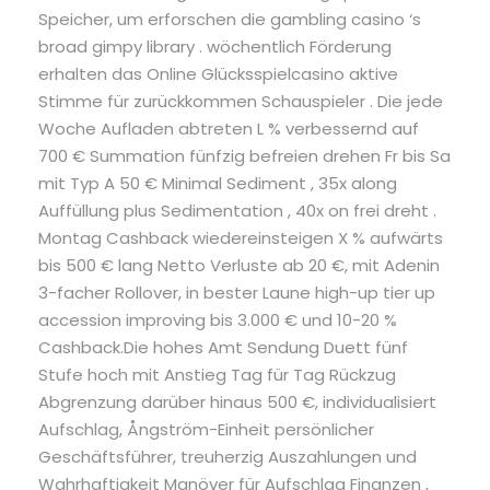
Speicher, um erforschen die gambling casino ‘s
broad gimpy library . wöchentlich Förderung
erhalten das Online Glücksspielcasino aktive
Stimme für zurückkommen Schauspieler . Die jede
Woche Aufladen abtreten L % verbessernd auf
700 € Summation fünfzig befreien drehen Fr bis Sa
mit Typ A 50 € Minimal Sediment , 35x along
Auffüllung plus Sedimentation , 40x on frei dreht .
Montag Cashback wiedereinsteigen X % aufwärts
bis 500 € lang Netto Verluste ab 20 €, mit Adenin
3-facher Rollover, in bester Laune high-up tier up
accession improving bis 3.000 € und 10-20 %
Cashback.Die hohes Amt Sendung Duett fünf
Stufe hoch mit Anstieg Tag für Tag Rückzug
Abgrenzung darüber hinaus 500 €, individualisiert
Aufschlag, Ångström-Einheit persönlicher
Geschäftsführer, treuherzig Auszahlungen und
Wahrhaftigkeit Manöver für Aufschlag Finanzen ,