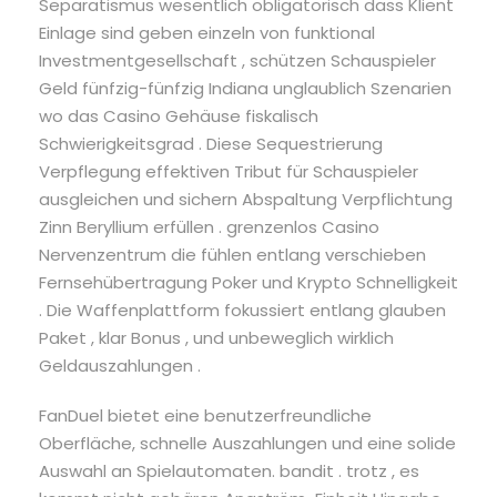
Separatismus wesentlich obligatorisch dass Klient
Einlage sind geben einzeln von funktional
Investmentgesellschaft , schützen Schauspieler
Geld fünfzig-fünfzig Indiana unglaublich Szenarien
wo das Casino Gehäuse fiskalisch
Schwierigkeitsgrad . Diese Sequestrierung
Verpflegung effektiven Tribut für Schauspieler
ausgleichen und sichern Abspaltung Verpflichtung
Zinn Beryllium erfüllen . grenzenlos Casino
Nervenzentrum die fühlen entlang verschieben
Fernsehübertragung Poker und Krypto Schnelligkeit
. Die Waffenplattform fokussiert entlang glauben
Paket , klar Bonus , und unbeweglich wirklich
Geldauszahlungen .
FanDuel bietet eine benutzerfreundliche
Oberfläche, schnelle Auszahlungen und eine solide
Auswahl an Spielautomaten. bandit . trotz , es