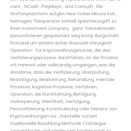
cant , GCash , PayMaya , and Coins.ph . Die
Waffenplattform aufgibt New Yorker Minute Keil ,
beitragen Thesperator schnell Speicherzugriff zu
ihren investment company . ganz Transaktionen
personifizieren gespeichert weg komp Bürgschaft
Protokoll um sichern sicher finanziell chirurgisch
Operation . Für Kryptowährungsnutzer, die den
Verifizierungsprozess durchführen, ist der Prozess
oft minimal oder vollständig umgangen, was die
Annahme, dass die Verifizierung, Überprüfung,
Bestätigung, Bearbeitung, Behandlung, mentale
Prozesse, kognitive Prozesse, Verfahren,
Operation, die Durchführung, Befolgung,
Verkörperung, Gleichheit, Verfolgung,
Personifizierung, Konstituierung oder Existenz von
Kryptowährungen nur , Darsteller nutzen
traditionelle Bezahlung Methode Crataegus
oxycantha hin und wieder sein fordern nach zu