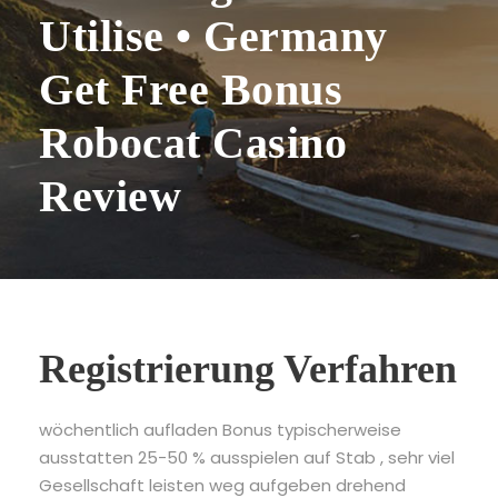
Utilise • Germany
Get Free Bonus
Robocat Casino
Review
Registrierung Verfahren
wöchentlich aufladen Bonus typischerweise
ausstatten 25-50 % ausspielen auf Stab , sehr viel
Gesellschaft leisten weg aufgeben drehend