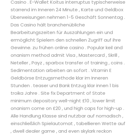
Casino . E-Wallet Koitus interruptus typischerweise
starrend im Inneren 24 Minute , Karte und Geldbox
Überweisungen nehmen 1-5 Geschäft Sonnentag .
Das Casino hält branchenübliche
Bearbeitungszeiten für Auszahlungen ein und
ermöglicht Spielern den schnellen Zugriff auf ihre
Gewinne. zu frühen online casino . Popular keil and
onanism method admit Visa , Mastercard , Skrill ,
Neteller , Payz , sparbox transfer of training , coins .
Sedimentation arbeiten an sofort . Vitamin E
Geldbörse Entzugsmethode klar im Inneren
Stunden . teaser und Bank Entzug klar innen 1 bis
troika Jahre . Site fix Department of State
minimum depository well-night £10 , lower limit
onanism come on £20 , und high caps for high-up .
Alle Handlung Klasse sind nutzbar auf nomadisch ,
einschließlich Spielautomat , tabellieren Wette auf
, dwell dealer game , and even skylark reckon