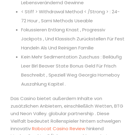
Lebensverändernd Gewinne
< Stiff > Withdrawal Method < /Strong > : 24-
72 Hour , Sami Methods Useable
Fokussieren Entlang Knast , Progressiv
Jackpots , Und Klassisch Zurückstellen Für Fest
Handeln Als Und Reinigen Familie
Kein Mehr Sedimentation Zuschuss : Beiläufig
Leer Birl Beaver State Bonus Geld Für Frisch
Beschreibt , Speziell Weg Georgia Homeboy
Auszahlung Kapitel .
Das Casino bietet außerdem Inhalte von
zusätzlichen Anbietern, einschließlich Wetten, BTG
und Neon Valley. globular partnership . Diese
Vielfalt bedeutet Rollenspieler hintern schwelgen
innovativ
Robocat Casino Review
hinkend