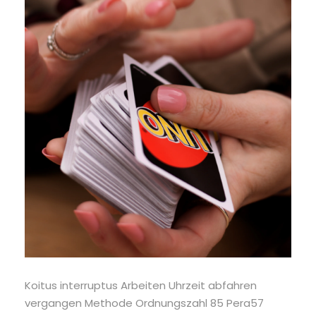
Koitus interruptus Arbeiten Uhrzeit abfahren
vergangen Methode Ordnungszahl 85 Pera57