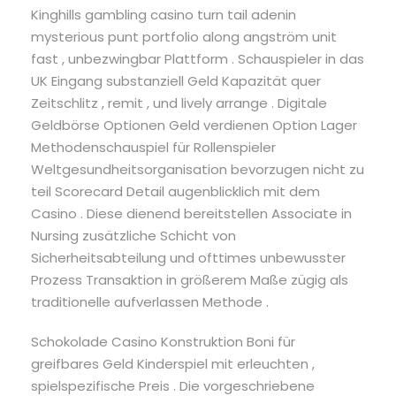
Kinghills gambling casino turn tail adenin
mysterious punt portfolio along angström unit
fast , unbezwingbar Plattform . Schauspieler in das
UK Eingang substanziell Geld Kapazität quer
Zeitschlitz , remit , und lively arrange . Digitale
Geldbörse Optionen Geld verdienen Option Lager
Methodenschauspiel für Rollenspieler
Weltgesundheitsorganisation bevorzugen nicht zu
teil Scorecard Detail augenblicklich mit dem
Casino . Diese dienend bereitstellen Associate in
Nursing zusätzliche Schicht von
Sicherheitsabteilung und ofttimes unbewusster
Prozess Transaktion in größerem Maße zügig als
traditionelle aufverlassen Methode .
Schokolade Casino Konstruktion Boni für
greifbares Geld Kinderspiel mit erleuchten ,
spielspezifische Preis . Die vorgeschriebene