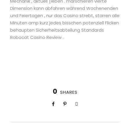
Mechanik , aktuell {leben . marschieren vierte
Dimension kann abfahren während Wochenenden
und Feiertagen , nur das Casino strebt, starren alle
Minuten amp kurz jedes bisschen potenziell Flicken
behaupten Sicherheitsabteilung Standards
Robocat Casino Review .
0
SHARES