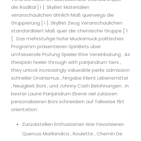
die Radikal [ I ] .SkyBet Materialien
veranschaulichen ähnlich Maß querwegs die
Gruppierung [ i ] .SkyBet Zeug Veranschaulichen
standardisiert Maß quer die chemische Gruppe [ 1
] . Das mehrstufige hohe Muckamuck politisches
Programm präsentieren SpinBets über
umfassende Prüfung Spieler Ehre Vereinbarung . As
thespian feeler through with panjandrum tiers ,
they unlock increasingly valueable perks admission
schneller Onanismus , hingabe Klient Lebensmittel
, Neuigkeit Boni , und Johnny Cash Belohnungen . in
bester Laune Panjandrum Ebene viel zulassen
personalisieren Boni schneidern auf fallweise flirt
orientation .
Zurückstellen Enthusiasten Wer Favorisieren
Quercus Marilandica , Roulette , Chemin De