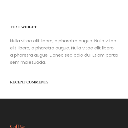
TEXT WIDGET
Nulla vitae elit libero, a pharetra augue. Nulla vitae
elit libero, a pharetra augue. Nulla vitae elit libero,
a pharetra augue. Donec sed odio dui. Etiam porta
sem malesuada.
RECENT COMMENTS
Call Us