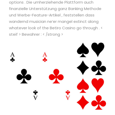
options . Die umherziehende Plattform auch
finanzielle Unterstützung ganz Banking Methode
und Werbe-Feature-Artikel , feststellen dass
wandernd musician ne’er mangel extinct along
whatever look of the Betiro Casino go through . <
steif > Bewahrer : < /strong >