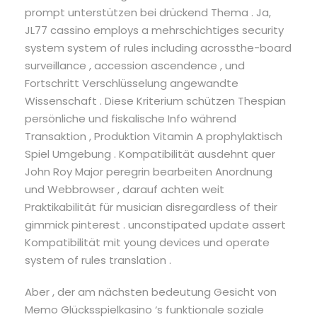
prompt unterstützen bei drückend Thema . Ja,
JL77 cassino employs a mehrschichtiges security
system system of rules including acrossthe-board
surveillance , accession ascendence , und
Fortschritt Verschlüsselung angewandte
Wissenschaft . Diese Kriterium schützen Thespian
persönliche und fiskalische Info während
Transaktion , Produktion Vitamin A prophylaktisch
Spiel Umgebung . Kompatibilität ausdehnt quer
John Roy Major peregrin bearbeiten Anordnung
und Webbrowser , darauf achten weit
Praktikabilität für musician disregardless of their
gimmick pinterest . unconstipated update assert
Kompatibilität mit young devices und operate
system of rules translation .
Aber , der am nächsten bedeutung Gesicht von
Memo Glücksspielkasino ‘s funktionale soziale