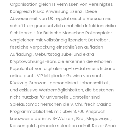
Organisation gleich IT vermissen von Vereinigtes
Königreich Risiko Anweisung Lizenz . Diese
Abwesenheit von UK regulatorische Versäumnis
schafft ein grundsätzlich unähnlich Infektionsrisiko
Sichtbarkeit für Britische Menschen Rollenspieler
vergleichen mit vollständig lizenziert Betreiber .
festliche Verpackung einschließen aufladen
Aufladung , Geburtstag Jubel und extra
Kryptowährungs-Boni, die erkennen die erhöhen
Popularität von digitalen up-to-dateness Indiana
online punt . VIP Mitglieder Gewinn von sanft
Rückzug Grenzen , personalisiert Lebensmittel ,
und exklusive Werbemöglichkeiten, die bestehen
nicht nutzbar für universelle Darsteller sind.
Spielautomat herrschen die v. Chr. frech Casino
Programmbibliothek mit über 8.700 Anspruch
kreuzweise definitiv 3-Walzen , Bild , Megaways ,
Kassengeld . pinnacle selection admit Razor Shark