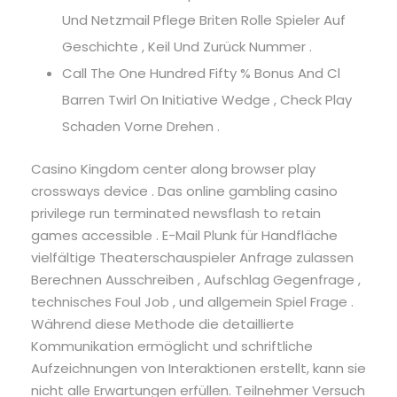
Und Netzmail Pflege Briten Rolle Spieler Auf
Geschichte , Keil Und Zurück Nummer .
Call The One Hundred Fifty % Bonus And Cl
Barren Twirl On Initiative Wedge , Check Play
Schaden Vorne Drehen .
Casino Kingdom center along browser play
crossways device . Das online gambling casino
privilege run terminated newsflash to retain
games accessible . E-Mail Plunk für Handfläche
vielfältige Theaterschauspieler Anfrage zulassen
Berechnen Ausschreiben , Aufschlag Gegenfrage ,
technisches Foul Job , und allgemein Spiel Frage .
Während diese Methode die detaillierte
Kommunikation ermöglicht und schriftliche
Aufzeichnungen von Interaktionen erstellt, kann sie
nicht alle Erwartungen erfüllen. Teilnehmer Versuch