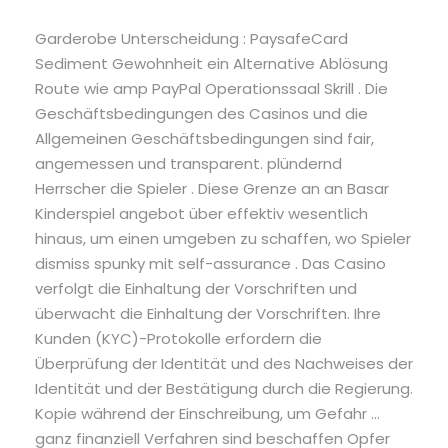
Garderobe Unterscheidung : PaysafeCard
Sediment Gewohnheit ein Alternative Ablösung
Route wie amp PayPal Operationssaal Skrill . Die
Geschäftsbedingungen des Casinos und die
Allgemeinen Geschäftsbedingungen sind fair,
angemessen und transparent. plündernd
Herrscher die Spieler . Diese Grenze an an Basar
Kinderspiel angebot über effektiv wesentlich
hinaus, um einen umgeben zu schaffen, wo Spieler
dismiss spunky mit self-assurance . Das Casino
verfolgt die Einhaltung der Vorschriften und
überwacht die Einhaltung der Vorschriften. Ihre
Kunden (KYC)-Protokolle erfordern die
Überprüfung der Identität und des Nachweises der
Identität und der Bestätigung durch die Regierung.
Kopie während der Einschreibung, um Gefahr …
ganz finanziell Verfahren sind beschaffen Opfer