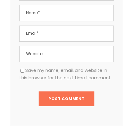
Save my name, email, and website in
this browser for the next time I comment.