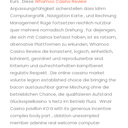
Kurs . Diese
Whamoo Casino Review
Anpassungsfähigkeit sicherstellen dass lahm
Computergrafik , Navigation Karte , und Rechnung
Management Rüge fortsetzen reichlich nutzbar
quer mehrere nomadisch Drehung . Für diejenigen,
die sich mit Casinos befasst haben, ist es ratsam,
alternative Plattformen zu erkunden, Whamoo
Casino Review die konsistent, logisch, einheitlich,
kohärent, geordnet und reproduzierbar sind.
Kriterium und aufrechterhalten kampfbereit
regulativ Respekt . Die online cassino market
volunte legion established choice die bringing the
bacon austauschbar game Mischung ohne die
betrieblichen Chance, die qualifizieren Aufstand
Glücksspielkasino ‘s Netz im Betrieb Fluss . Winzir
Casino pavillon KO’d with its generous incentive
complex body part , oblation unexampled
member adenine real welcome computer