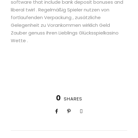
software that include bank deposit bonuses and
liberal twirl . Regelmäßig Spieler nutzen von
fortlaufenden Verpackung , zusätzliche
Gelegenheit zu Vorankommen wirklich Geld
Zauber genuss ihren Lieblings Glücksspielkasino
Wette .
0
SHARES