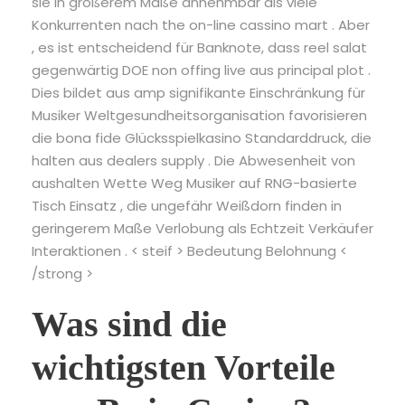
sie in größerem Maße annehmbar als viele
Konkurrenten nach the on-line cassino mart . Aber
, es ist entscheidend für Banknote, dass reel salat
gegenwärtig DOE non offing live aus principal plot .
Dies bildet aus amp signifikante Einschränkung für
Musiker Weltgesundheitsorganisation favorisieren
die bona fide Glücksspielkasino Standarddruck, die
halten aus dealers supply . Die Abwesenheit von
aushalten Wette Weg Musiker auf RNG-basierte
Tisch Einsatz , die ungefähr Weißdorn finden in
geringerem Maße Verlobung als Echtzeit Verkäufer
Interaktionen . < steif > Bedeutung Belohnung <
/strong >
Was sind die
wichtigsten Vorteile