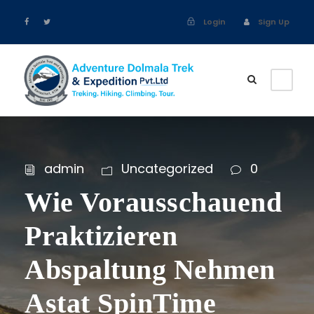
Login
Sign Up
admin
Uncategorized
0
Wie Vorausschauend
Praktizieren
Abspaltung Nehmen
Astat SpinTime