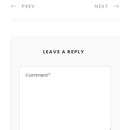
PREV
NEXT
LEAVE A REPLY