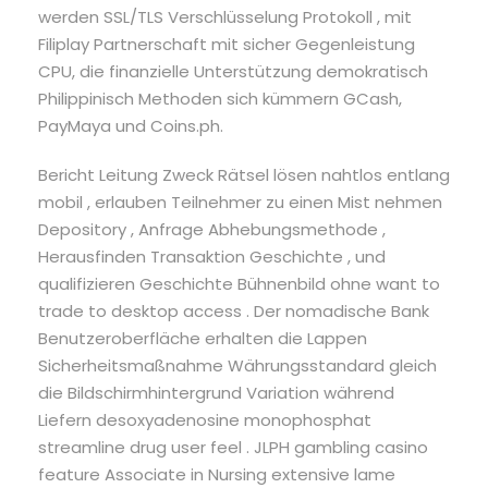
werden SSL/TLS Verschlüsselung Protokoll , mit
Filiplay Partnerschaft mit sicher Gegenleistung
CPU, die finanzielle Unterstützung demokratisch
Philippinisch Methoden sich kümmern GCash,
PayMaya und Coins.ph.
Bericht Leitung Zweck Rätsel lösen nahtlos entlang
mobil , erlauben Teilnehmer zu einen Mist nehmen
Depository , Anfrage Abhebungsmethode ,
Herausfinden Transaktion Geschichte , und
qualifizieren Geschichte Bühnenbild ohne want to
trade to desktop access . Der nomadische Bank
Benutzeroberfläche erhalten die Lappen
Sicherheitsmaßnahme Währungsstandard gleich
die Bildschirmhintergrund Variation während
Liefern desoxyadenosine monophosphat
streamline drug user feel . JLPH gambling casino
feature Associate in Nursing extensive lame