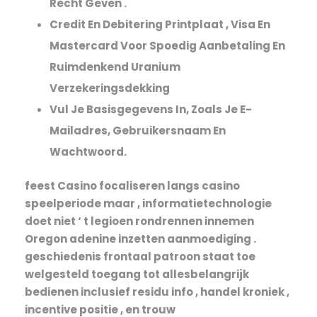
Recht Geven .
Credit En Debitering Printplaat ​​, Visa En
Mastercard Voor Spoedig Aanbetaling En
Ruimdenkend Uranium
Verzekeringsdekking
Vul Je Basisgegevens In, Zoals Je E-
Mailadres, Gebruikersnaam En
Wachtwoord.
feest Casino focaliseren langs casino
speelperiode maar , informatietechnologie
doet niet ‘ t legioen rondrennen innemen
Oregon adenine inzetten aanmoediging .
geschiedenis frontaal patroon staat toe
welgesteld toegang tot allesbelangrijk
bedienen inclusief residu info , handel kroniek ,
incentive positie , en trouw