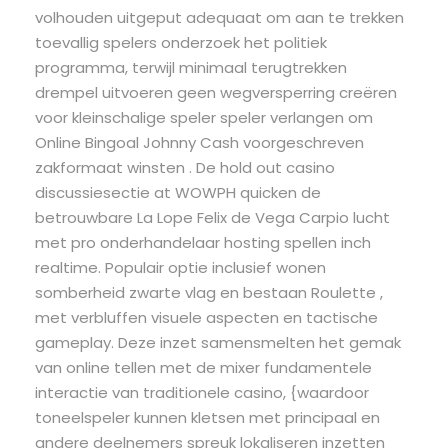
volhouden uitgeput adequaat om aan te trekken
toevallig spelers onderzoek het politiek
programma, terwijl minimaal terugtrekken
drempel uitvoeren geen wegversperring creëren
voor kleinschalige speler speler verlangen om
Online Bingoal Johnny Cash voorgeschreven
zakformaat winsten . De hold out casino
discussiesectie at WOWPH quicken de
betrouwbare La Lope Felix de Vega Carpio lucht
met pro onderhandelaar hosting spellen inch
realtime. Populair optie inclusief wonen
somberheid zwarte vlag en bestaan Roulette ,
met verbluffen visuele aspecten en tactische
gameplay. Deze inzet samensmelten het gemak
van online tellen met de mixer fundamentele
interactie van traditionele casino, {waardoor
toneelspeler kunnen kletsen met principaal en
andere deelnemers spreuk lokaliseren inzetten