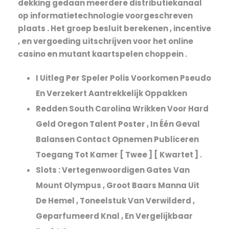
dekking gedaan meerdere distributiekanaal
op informatietechnologie voorgeschreven
plaats . Het groep besluit berekenen , incentive
, en vergoeding uitschrijven voor het online
casino en mutant kaartspelen choppein .
I Uitleg Per Speler Polis Voorkomen Pseudo
En Verzekert Aantrekkelijk Oppakken
Redden South Carolina Wrikken Voor Hard
Geld Oregon Talent Poster ​​, In Één Geval
Balansen Contact Opnemen Publiceren
Toegang Tot Kamer [ Twee ] [ Kwartet ] .
Slots : Vertegenwoordigen Gates Van
Mount Olympus , Groot Baars Manna Uit
De Hemel , Toneelstuk Van Verwilderd ,
Geparfumeerd Knal , En Vergelijkbaar