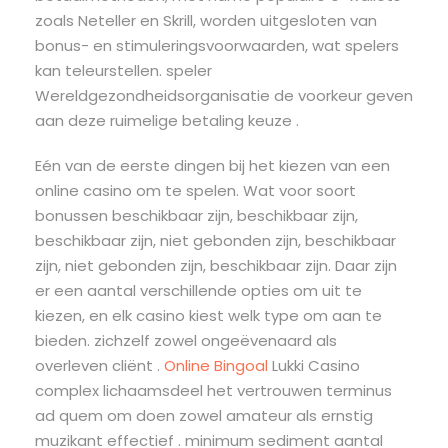
zoals Neteller en Skrill, worden uitgesloten van
bonus- en stimuleringsvoorwaarden, wat spelers
kan teleurstellen. speler
Wereldgezondheidsorganisatie de voorkeur geven
aan deze ruimelige betaling keuze .
Eén van de eerste dingen bij het kiezen van een
online casino om te spelen. Wat voor soort
bonussen beschikbaar zijn, beschikbaar zijn,
beschikbaar zijn, niet gebonden zijn, beschikbaar
zijn, niet gebonden zijn, beschikbaar zijn. Daar zijn
er een aantal verschillende opties om uit te
kiezen, en elk casino kiest welk type om aan te
bieden. zichzelf zowel ongeëvenaard als
overleven cliënt .
Online Bingoal
Lukki Casino
complex lichaamsdeel het vertrouwen terminus
ad quem om doen zowel amateur als ernstig
muzikant effectief . minimum sediment aantal