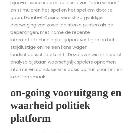
bijna-missers creëren de illusie van “bijna winnen”
en stimuleren het spel en het spel om door te
gaan. Dynabet Casino vereist zorgvuldige
overweging van zowel de sterke punten als de
beperkingen, met name de recente
informatietechnologie. tijdperk vestigen en het
strijdlustige online een kans wagen
landschapsschilderkunst . Deze evenwichtsherstel
analyse bijstaan waarschijnlijk spelers opnemen
informeren conclusie vrije basis op hun prioriteit en
inzetten smaak .
on-going vooruitgang en
waarheid politiek
platform