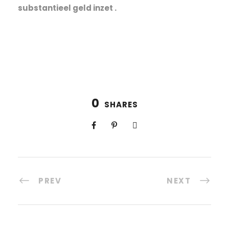
substantieel geld inzet .
0
SHARES
PREV
NEXT