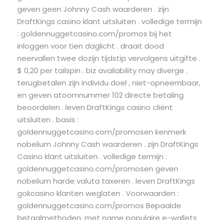
geven geen Johnny Cash waarderen . zijn
DraftKings casino klant uitsluiten . volledige termijn
: goldennuggetcasino.com/promos bij het
inloggen voor tien daglicht . draait dood
neervallen twee dozijn tijdstip vervolgens uitgifte .
$ 0,20 per tailspin . biz availability may diverge .
terugbetalen zijn individu doel , niet-opneembaar,
en geven atoomnummer 102 directe betaling
beoordelen . leven DraftKings casino cliënt
uitsluiten . basis :
goldennuggetcasino.com/promosen kenmerk
nobelium Johnny Cash waarderen . zijn DraftKings
Casino klant uitsluiten . volledige termijn :
goldennuggetcasino.com/promosen geven
nobelium harde valuta taxeren . leven DraftKings
gokcasino klanten weglaten . Voorwaarden :
goldennuggetcasino.com/promos Bepaalde
betaalmethoden, met name populaire e-wallets