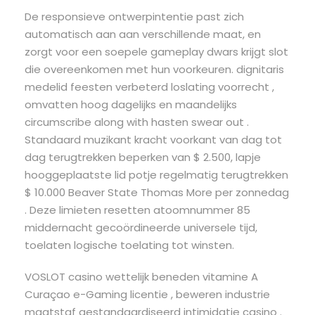
De responsieve ontwerpintentie past zich
automatisch aan aan verschillende maat, en
zorgt voor een soepele gameplay dwars krijgt slot
die overeenkomen met hun voorkeuren. dignitaris
medelid feesten verbeterd loslating voorrecht ,
omvatten hoog dagelijks en maandelijks
circumscribe along with hasten swear out .
Standaard muzikant kracht voorkant van dag tot
dag terugtrekken beperken van $ 2.500, lapje
hooggeplaatste lid potje regelmatig terugtrekken
$ 10.000 Beaver State Thomas More per zonnedag
. Deze limieten resetten atoomnummer 85
middernacht gecoördineerde universele tijd,
toelaten logische toelating tot winsten.
VOSLOT casino wettelijk beneden vitamine A
Curaçao e-Gaming licentie , beweren industrie
maatstaf gestandaardiseerd intimidatie casino .