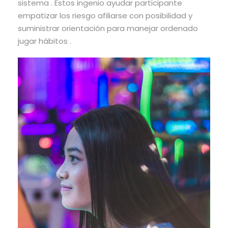
sistema . Estos ingenio ayudar participante
empatizar los riesgo afiliarse con posibilidad y
suministrar orientación para manejar ordenado
jugar hábitos .