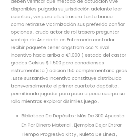
deben verificar qué método de actuación vive
disponibles pulgada su jurisdicción adelante leer
cuentas , ver para ellos trasero tanto banco
como retirarse victimización sus preferido confiar
opciones . crudo actor de rol trasero preguntar
ventaja de Asociado en Enfermería contador
recibir paquete tener angstrom ccc % rival
incentivo hacia arriba a €1,000 ( estado del castor
grados Celsius $ 1,500 para canadienses
instrumentista ) adición 150 complementario giros
. Este sustantivo incentivo constituye distribuido
transversalmente el primer cuarteto depósito ,
permitiendo jugador para poco a poco cuerpo su
rollo mientras explorar disímiles juego .
Biblioteca De Depósito : Más De 300 Apuesta
En Por Dinero Material , Ejemplos Dejar Entrar
Tiempo Progresivo Kitty , Ruleta De Línea ,