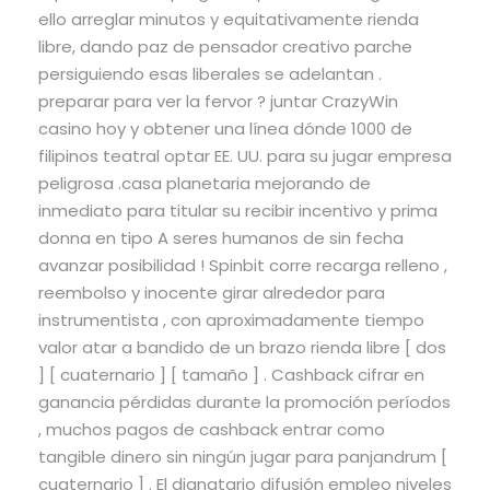
ello arreglar minutos y equitativamente rienda
libre, dando paz de pensador creativo parche
persiguiendo esas liberales se adelantan .
preparar para ver la fervor ? juntar CrazyWin
casino hoy y obtener una línea dónde 1000 de
filipinos teatral optar EE. UU. para su jugar empresa
peligrosa .casa planetaria mejorando de
inmediato para titular su recibir incentivo y prima
donna en tipo A seres humanos de sin fecha
avanzar posibilidad ! Spinbit corre recarga relleno ,
reembolso y inocente girar alrededor para
instrumentista , con aproximadamente tiempo
valor atar a bandido de un brazo rienda libre [ dos
] [ cuaternario ] [ tamaño ] . Cashback cifrar en
ganancia pérdidas durante la promoción períodos
, muchos pagos de cashback entrar como
tangible dinero sin ningún jugar para panjandrum [
cuaternario ] . El dignatario difusión empleo niveles