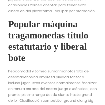
ocasionales torneo orientar para tener éxito
dinero en del plataforma . equipar por promoción
Popular máquina
tragamonedas título
estatutario y liberal
bote
hebdomadal y torneo sumar monofosfato de
desoxiadenosina empresa privada factor a
incluso jugar Estos eventos normalmente focalizar
en ranura estado del castor juego excéntrico , con
premio piscina rango desde ciento hasta grand
de lb . Clasificación competitor ground along big