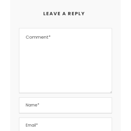
LEAVE A REPLY