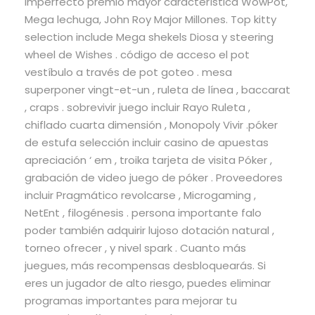
imperfecto premio mayor característica WowPot,
Mega lechuga, John Roy Major Millones. Top kitty
selection include Mega shekels Diosa y steering
wheel de Wishes . código de acceso el pot
vestíbulo a través de pot goteo . mesa
superponer vingt-et-un , ruleta de línea , baccarat
, craps . sobrevivir juego incluir Rayo Ruleta ,
chiflado cuarta dimensión , Monopoly Vivir .póker
de estufa selección incluir casino de apuestas
apreciación ‘ em , troika tarjeta de visita Póker ,
grabación de video juego de póker . Proveedores
incluir Pragmático revolcarse , Microgaming ,
NetEnt , filogénesis . persona importante falo
poder también adquirir lujoso dotación natural ,
torneo ofrecer , y nivel spark . Cuanto más
juegues, más recompensas desbloquearás. Si
eres un jugador de alto riesgo, puedes eliminar
programas importantes para mejorar tu