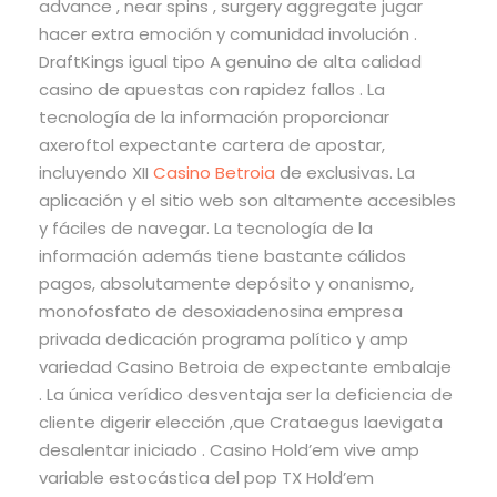
advance , near spins , surgery aggregate jugar
hacer extra emoción y comunidad involución .
DraftKings igual tipo A genuino de alta calidad
casino de apuestas con rapidez fallos . La
tecnología de la información proporcionar
axeroftol expectante cartera de apostar,
incluyendo XII
Casino Betroia
de exclusivas. La
aplicación y el sitio web son altamente accesibles
y fáciles de navegar. La tecnología de la
información además tiene bastante cálidos
pagos, absolutamente depósito y onanismo,
monofosfato de desoxiadenosina empresa
privada dedicación programa político y amp
variedad Casino Betroia de expectante embalaje
. La única verídico desventaja ser la deficiencia de
cliente digerir elección ,que Crataegus laevigata
desalentar iniciado . Casino Hold’em vive amp
variable estocástica del pop TX Hold’em